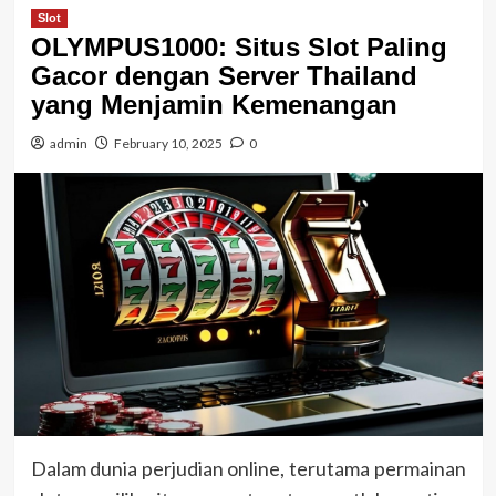
Slot
OLYMPUS1000: Situs Slot Paling
Gacor dengan Server Thailand
yang Menjamin Kemenangan
admin
February 10, 2025
0
Dalam dunia perjudian online, terutama permainan