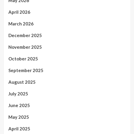
May 2026
April 2026
March 2026
December 2025
November 2025
October 2025
September 2025
August 2025
July 2025
June 2025
May 2025
April 2025