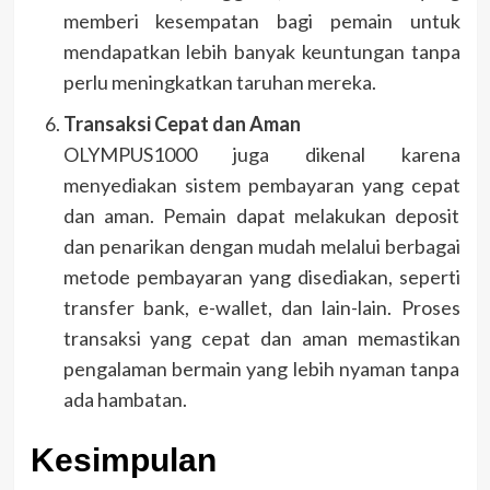
memberi kesempatan bagi pemain untuk
mendapatkan lebih banyak keuntungan tanpa
perlu meningkatkan taruhan mereka.
Transaksi Cepat dan Aman
OLYMPUS1000 juga dikenal karena
menyediakan sistem pembayaran yang cepat
dan aman. Pemain dapat melakukan deposit
dan penarikan dengan mudah melalui berbagai
metode pembayaran yang disediakan, seperti
transfer bank, e-wallet, dan lain-lain. Proses
transaksi yang cepat dan aman memastikan
pengalaman bermain yang lebih nyaman tanpa
ada hambatan.
Kesimpulan