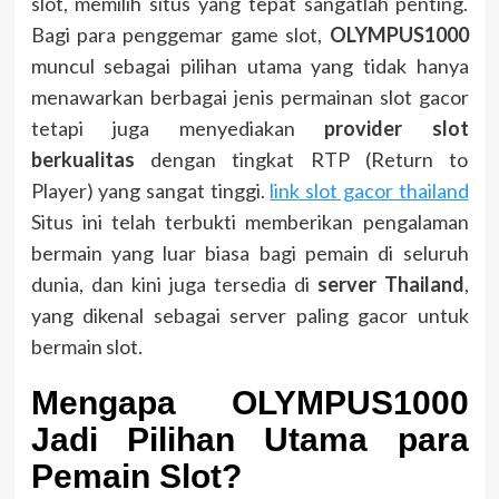
slot, memilih situs yang tepat sangatlah penting.
Bagi para penggemar game slot,
OLYMPUS1000
muncul sebagai pilihan utama yang tidak hanya
menawarkan berbagai jenis permainan slot gacor
tetapi juga menyediakan
provider slot
berkualitas
dengan tingkat RTP (Return to
Player) yang sangat tinggi.
link slot gacor thailand
Situs ini telah terbukti memberikan pengalaman
bermain yang luar biasa bagi pemain di seluruh
dunia, dan kini juga tersedia di
server Thailand
,
yang dikenal sebagai server paling gacor untuk
bermain slot.
Mengapa OLYMPUS1000
Jadi Pilihan Utama para
Pemain Slot?