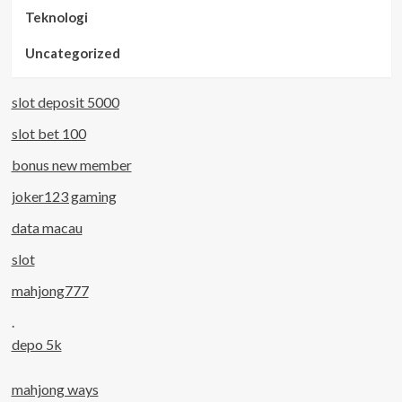
Teknologi
Uncategorized
slot deposit 5000
slot bet 100
bonus new member
joker123 gaming
data macau
slot
mahjong777
.
depo 5k
mahjong ways