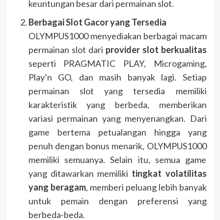
keuntungan besar dari permainan slot.
Berbagai Slot Gacor yang Tersedia
OLYMPUS1000 menyediakan berbagai macam
permainan slot dari
provider slot berkualitas
seperti PRAGMATIC PLAY, Microgaming,
Play’n GO, dan masih banyak lagi. Setiap
permainan slot yang tersedia memiliki
karakteristik yang berbeda, memberikan
variasi permainan yang menyenangkan. Dari
game bertema petualangan hingga yang
penuh dengan bonus menarik, OLYMPUS1000
memiliki semuanya. Selain itu, semua game
yang ditawarkan memiliki
tingkat volatilitas
yang beragam
, memberi peluang lebih banyak
untuk pemain dengan preferensi yang
berbeda-beda.