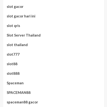
slot gacor
slot gacor hari ini
slot qris
Slot Server Thailand
slot thailand
slot777
slot88
slot888
Spaceman
SPACEMAN88
spaceman88 gacor