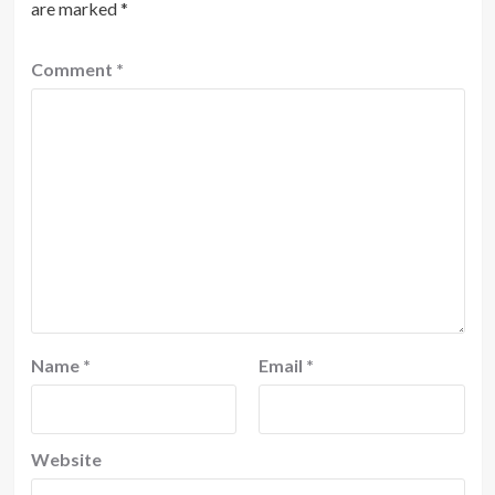
are marked
*
Comment
*
Name
*
Email
*
Website