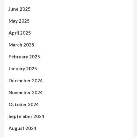
June 2025
May 2025
April 2025
March 2025
February 2025
January 2025
December 2024
November 2024
October 2024
September 2024
August 2024