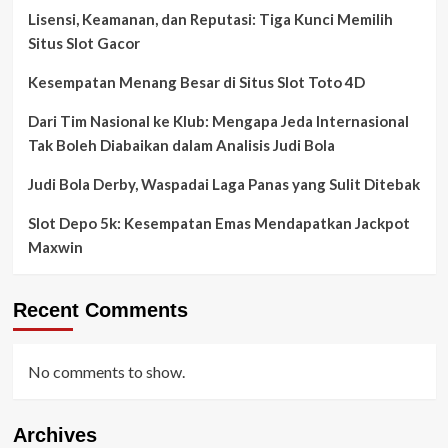
Lisensi, Keamanan, dan Reputasi: Tiga Kunci Memilih
Situs Slot Gacor
Kesempatan Menang Besar di Situs Slot Toto 4D
Dari Tim Nasional ke Klub: Mengapa Jeda Internasional
Tak Boleh Diabaikan dalam Analisis Judi Bola
Judi Bola Derby, Waspadai Laga Panas yang Sulit Ditebak
Slot Depo 5k: Kesempatan Emas Mendapatkan Jackpot
Maxwin
Recent Comments
No comments to show.
Archives