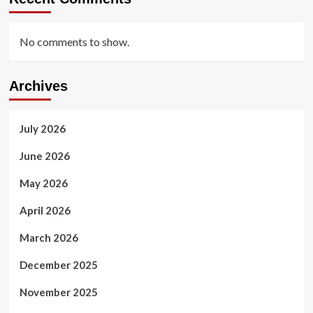
No comments to show.
Archives
July 2026
June 2026
May 2026
April 2026
March 2026
December 2025
November 2025