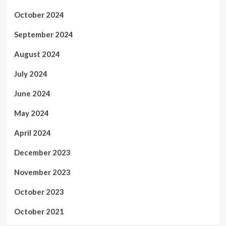
October 2024
September 2024
August 2024
July 2024
June 2024
May 2024
April 2024
December 2023
November 2023
October 2023
October 2021