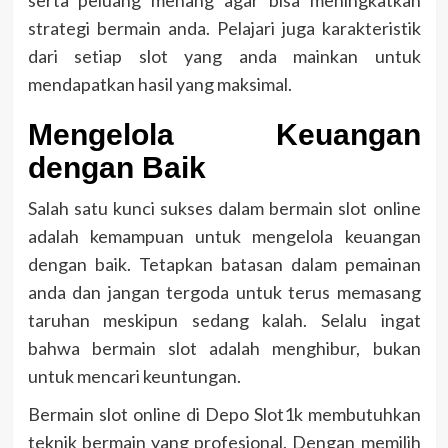
strategi bermain anda. Pelajari juga karakteristik
dari setiap slot yang anda mainkan untuk
mendapatkan hasil yang maksimal.
Mengelola Keuangan
dengan Baik
Salah satu kunci sukses dalam bermain slot online
adalah kemampuan untuk mengelola keuangan
dengan baik. Tetapkan batasan dalam pemainan
anda dan jangan tergoda untuk terus memasang
taruhan meskipun sedang kalah. Selalu ingat
bahwa bermain slot adalah menghibur, bukan
untuk mencari keuntungan.
Bermain slot online di Depo Slot1k membutuhkan
teknik bermain yang profesional. Dengan memilih