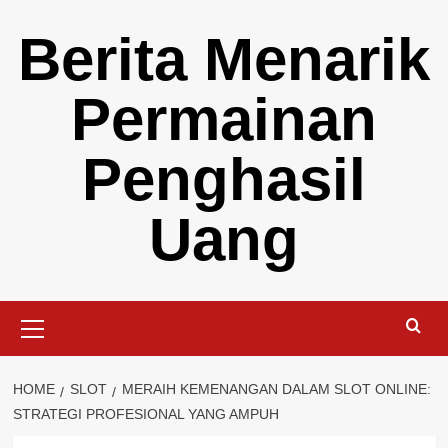
Skip
Berita Menarik
to
content
Permainan
Penghasil
Uang
Primary
Menu
HOME
SLOT
MERAIH KEMENANGAN DALAM SLOT ONLINE:
STRATEGI PROFESIONAL YANG AMPUH