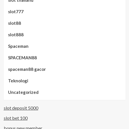
slot777
slot88
slot888
Spaceman
SPACEMAN88
spaceman88 gacor
Teknologi
Uncategorized
slot deposit 5000
slot bet 100
bonus new member