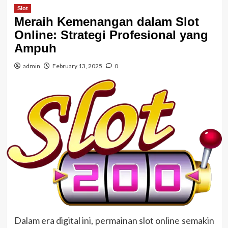
Slot
Meraih Kemenangan dalam Slot
Online: Strategi Profesional yang
Ampuh
admin
February 13, 2025
0
Dalam era digital ini, permainan slot online semakin