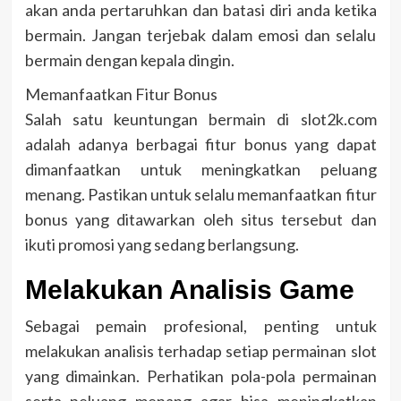
akan anda pertaruhkan dan batasi diri anda ketika
bermain. Jangan terjebak dalam emosi dan selalu
bermain dengan kepala dingin.
Memanfaatkan Fitur Bonus
Salah satu keuntungan bermain di slot2k.com
adalah adanya berbagai fitur bonus yang dapat
dimanfaatkan untuk meningkatkan peluang
menang. Pastikan untuk selalu memanfaatkan fitur
bonus yang ditawarkan oleh situs tersebut dan
ikuti promosi yang sedang berlangsung.
Melakukan Analisis Game
Sebagai pemain profesional, penting untuk
melakukan analisis terhadap setiap permainan slot
yang dimainkan. Perhatikan pola-pola permainan
serta peluang menang agar bisa meningkatkan