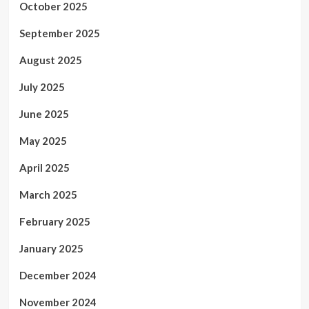
October 2025
September 2025
August 2025
July 2025
June 2025
May 2025
April 2025
March 2025
February 2025
January 2025
December 2024
November 2024