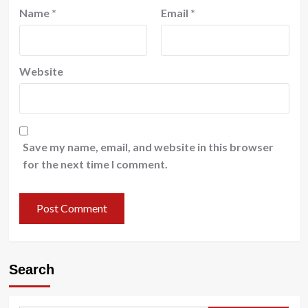
Name
*
Email
*
Website
Save my name, email, and website in this browser
for the next time I comment.
Search