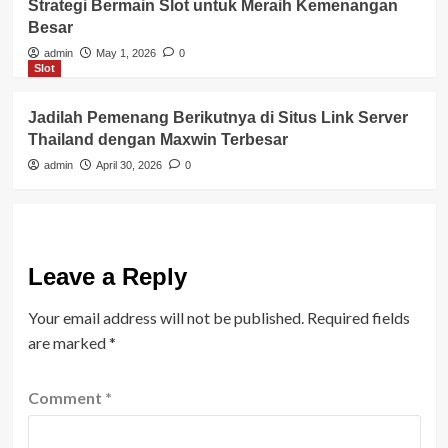
Strategi Bermain Slot untuk Meraih Kemenangan
Besar
admin
May 1, 2026
0
Slot
Jadilah Pemenang Berikutnya di Situs Link Server
Thailand dengan Maxwin Terbesar
admin
April 30, 2026
0
Leave a Reply
Your email address will not be published.
Required fields
are marked
*
Comment
*