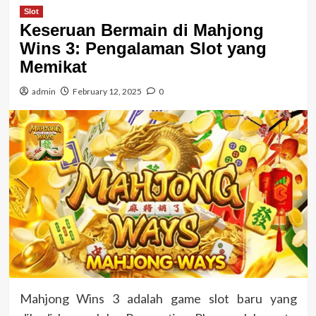
Slot
Keseruan Bermain di Mahjong
Wins 3: Pengalaman Slot yang
Memikat
admin
February 12, 2025
0
Mahjong Wins 3 adalah game slot baru yang