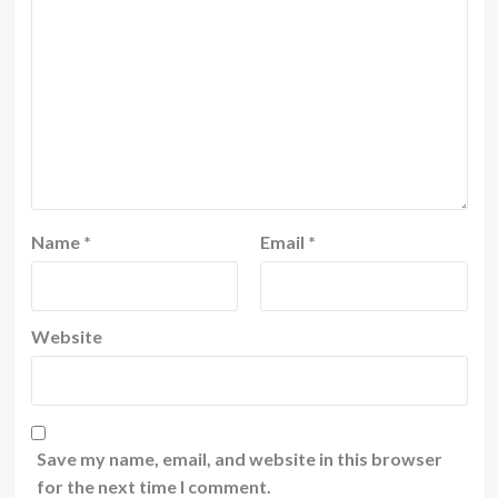
Name
*
Email
*
Website
Save my name, email, and website in this browser
for the next time I comment.