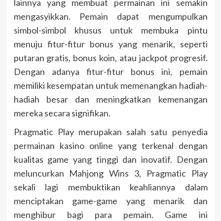
lainnya yang membuat permainan ini semakin
mengasyikkan. Pemain dapat mengumpulkan
simbol-simbol khusus untuk membuka pintu
menuju fitur-fitur bonus yang menarik, seperti
putaran gratis, bonus koin, atau jackpot progresif.
Dengan adanya fitur-fitur bonus ini, pemain
memiliki kesempatan untuk memenangkan hadiah-
hadiah besar dan meningkatkan kemenangan
mereka secara signifikan.
Pragmatic Play merupakan salah satu penyedia
permainan kasino online yang terkenal dengan
kualitas game yang tinggi dan inovatif. Dengan
meluncurkan Mahjong Wins 3, Pragmatic Play
sekali lagi membuktikan keahliannya dalam
menciptakan game-game yang menarik dan
menghibur bagi para pemain. Game ini