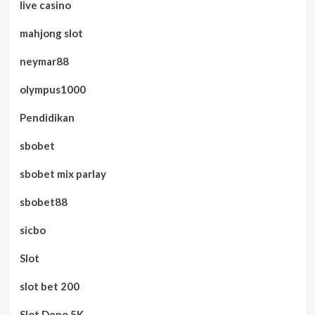
live casino
mahjong slot
neymar88
olympus1000
Pendidikan
sbobet
sbobet mix parlay
sbobet88
sicbo
Slot
slot bet 200
Slot Depo 5K