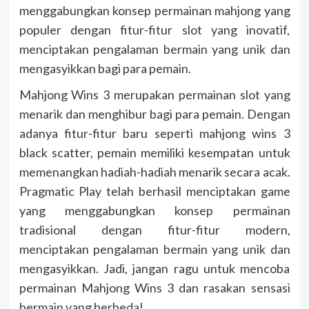
menggabungkan konsep permainan mahjong yang
populer dengan fitur-fitur slot yang inovatif,
menciptakan pengalaman bermain yang unik dan
mengasyikkan bagi para pemain.
Mahjong Wins 3 merupakan permainan slot yang
menarik dan menghibur bagi para pemain. Dengan
adanya fitur-fitur baru seperti mahjong wins 3
black scatter, pemain memiliki kesempatan untuk
memenangkan hadiah-hadiah menarik secara acak.
Pragmatic Play telah berhasil menciptakan game
yang menggabungkan konsep permainan
tradisional dengan fitur-fitur modern,
menciptakan pengalaman bermain yang unik dan
mengasyikkan. Jadi, jangan ragu untuk mencoba
permainan Mahjong Wins 3 dan rasakan sensasi
bermain yang berbeda!