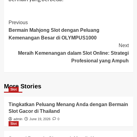
Post
Previous
Bermain Mahjong Slot dengan Peluang
Navigation
Kemenangan Besar di OLYMPUS1000
Next
Meraih Kemenangan dalam Slot Online: Strategi
Profesional yang Ampuh
More Stories
Slot
Tingkatkan Peluang Menang Anda dengan Bermain
Slot Gacor di Thailand
admin
June 19, 2026
0
Slot