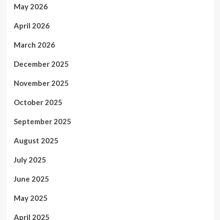
May 2026
April 2026
March 2026
December 2025
November 2025
October 2025
September 2025
August 2025
July 2025
June 2025
May 2025
April 2025