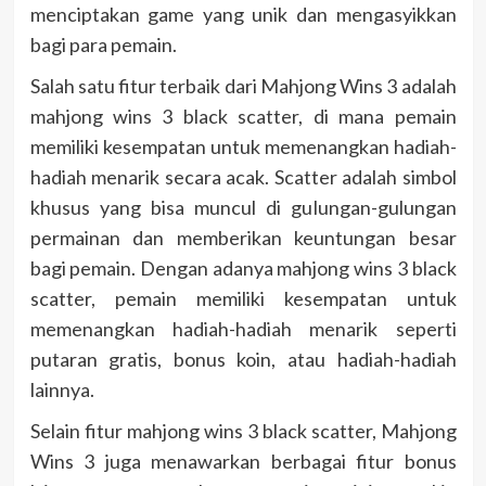
menciptakan game yang unik dan mengasyikkan
bagi para pemain.
Salah satu fitur terbaik dari Mahjong Wins 3 adalah
mahjong wins 3 black scatter, di mana pemain
memiliki kesempatan untuk memenangkan hadiah-
hadiah menarik secara acak. Scatter adalah simbol
khusus yang bisa muncul di gulungan-gulungan
permainan dan memberikan keuntungan besar
bagi pemain. Dengan adanya mahjong wins 3 black
scatter, pemain memiliki kesempatan untuk
memenangkan hadiah-hadiah menarik seperti
putaran gratis, bonus koin, atau hadiah-hadiah
lainnya.
Selain fitur mahjong wins 3 black scatter, Mahjong
Wins 3 juga menawarkan berbagai fitur bonus