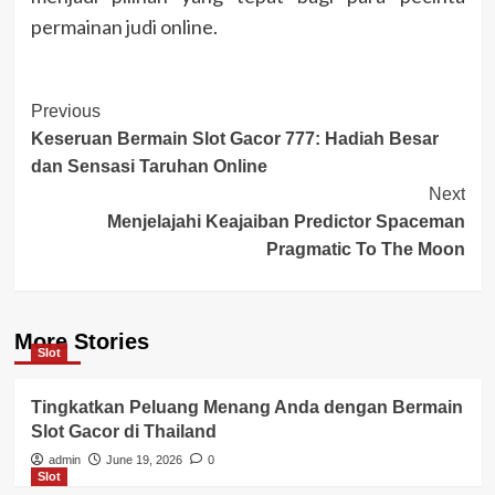
permainan judi online.
Post
Previous
Keseruan Bermain Slot Gacor 777: Hadiah Besar
Navigation
dan Sensasi Taruhan Online
Next
Menjelajahi Keajaiban Predictor Spaceman
Pragmatic To The Moon
More Stories
Slot
Tingkatkan Peluang Menang Anda dengan Bermain
Slot Gacor di Thailand
admin
June 19, 2026
0
Slot