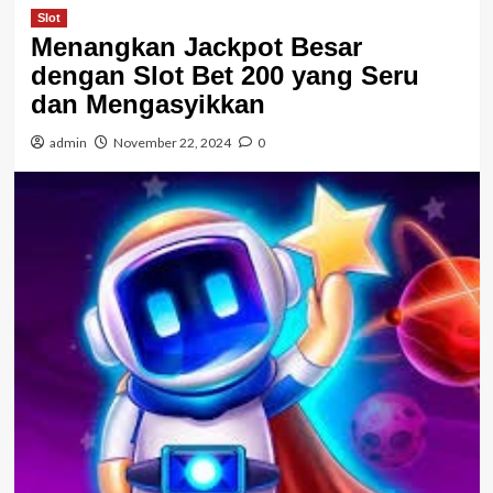
Slot
Menangkan Jackpot Besar
dengan Slot Bet 200 yang Seru
dan Mengasyikkan
admin
November 22, 2024
0