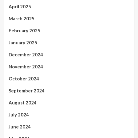
April 2025
March 2025
February 2025
January 2025
December 2024
November 2024
October 2024
September 2024
August 2024
July 2024
June 2024