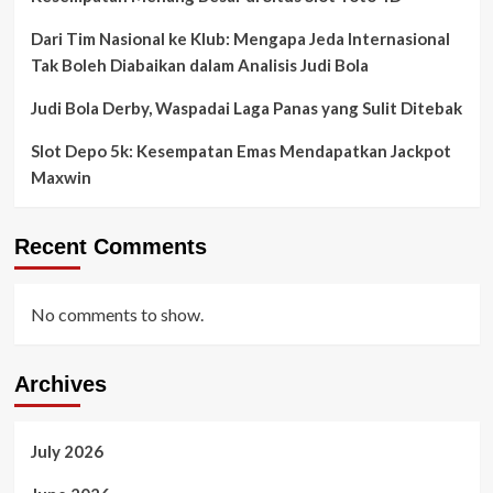
Dari Tim Nasional ke Klub: Mengapa Jeda Internasional
Tak Boleh Diabaikan dalam Analisis Judi Bola
Judi Bola Derby, Waspadai Laga Panas yang Sulit Ditebak
Slot Depo 5k: Kesempatan Emas Mendapatkan Jackpot
Maxwin
Recent Comments
No comments to show.
Archives
July 2026