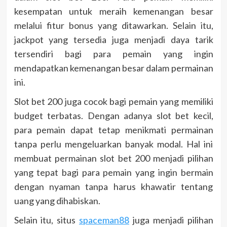
kesempatan untuk meraih kemenangan besar
melalui fitur bonus yang ditawarkan. Selain itu,
jackpot yang tersedia juga menjadi daya tarik
tersendiri bagi para pemain yang ingin
mendapatkan kemenangan besar dalam permainan
ini.
Slot bet 200 juga cocok bagi pemain yang memiliki
budget terbatas. Dengan adanya slot bet kecil,
para pemain dapat tetap menikmati permainan
tanpa perlu mengeluarkan banyak modal. Hal ini
membuat permainan slot bet 200 menjadi pilihan
yang tepat bagi para pemain yang ingin bermain
dengan nyaman tanpa harus khawatir tentang
uang yang dihabiskan.
Selain itu, situs
spaceman88
juga menjadi pilihan