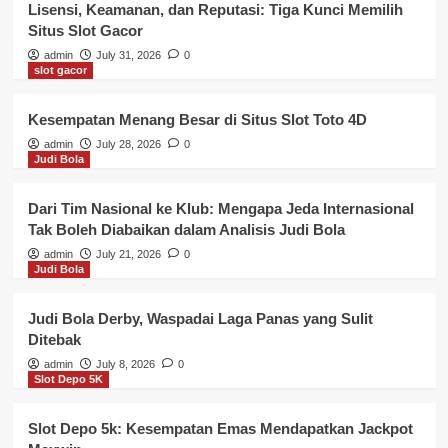
Lisensi, Keamanan, dan Reputasi: Tiga Kunci Memilih
Situs Slot Gacor
admin
July 31, 2026
0
slot gacor
Kesempatan Menang Besar di Situs Slot Toto 4D
admin
July 28, 2026
0
Judi Bola
Dari Tim Nasional ke Klub: Mengapa Jeda Internasional
Tak Boleh Diabaikan dalam Analisis Judi Bola
admin
July 21, 2026
0
Judi Bola
Judi Bola Derby, Waspadai Laga Panas yang Sulit
Ditebak
admin
July 8, 2026
0
Slot Depo 5K
Slot Depo 5k: Kesempatan Emas Mendapatkan Jackpot