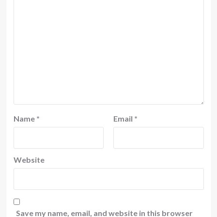
Name
*
Email
*
Website
Save my name, email, and website in this browser