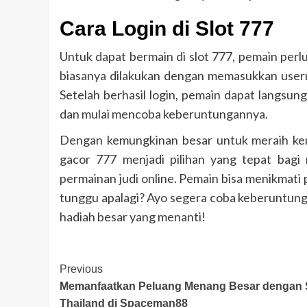
Cara Login di Slot 777
Untuk dapat bermain di slot 777, pemain perlu
biasanya dilakukan dengan memasukkan user
Setelah berhasil login, pemain dapat langsun
dan mulai mencoba keberuntungannya.
Dengan kemungkinan besar untuk meraih kem
gacor 777 menjadi pilihan yang tepat bag
permainan judi online. Pemain bisa menikmati
tunggu apalagi? Ayo segera coba keberuntunga
hadiah besar yang menanti!
Post
Previous
Memanfaatkan Peluang Menang Besar dengan 
Navigation
Thailand di Spaceman88