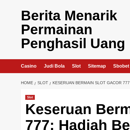
Skip
to
Berita Menarik
content
Permainan
Penghasil Uang
Casino
Judi Bola
Slot
Sitemap
Sbobet
HOME
SLOT
KESERUAN BERMAIN SLOT GACOR 777:
Slot
Keseruan Berm
777: Hadiah Be