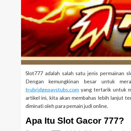
Slot777 adalah salah satu jenis permainan sl
Dengan kemungkinan besar untuk mera
trubridgepaystubs.com
yang tertarik untuk 
artikel ini, kita akan membahas lebih lanjut
diminati oleh para pemain judi online.
Apa Itu Slot Gacor 777?