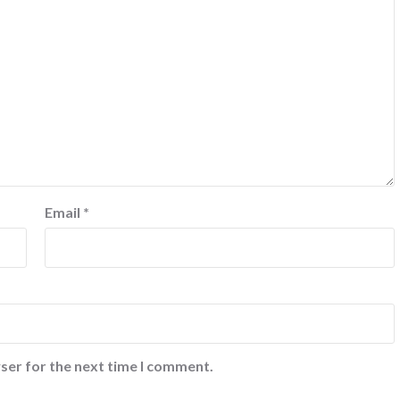
Email
*
ser for the next time I comment.