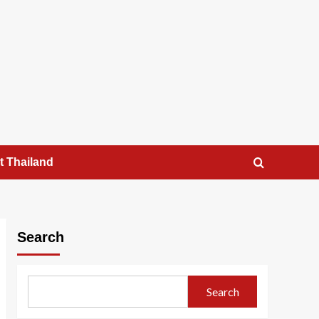
t Thailand
Search
Search