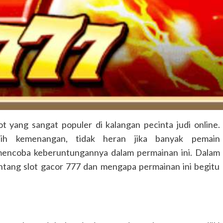
ot yang sangat populer di kalangan pecinta judi online.
ih kemenangan, tidak heran jika banyak pemain
mencoba keberuntungannya dalam permainan ini. Dalam
 tentang slot gacor 777 dan mengapa permainan ini begitu