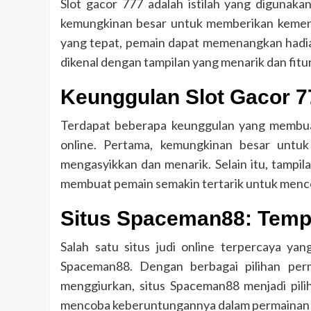
Slot gacor 777 adalah istilah yang digunaka
kemungkinan besar untuk memberikan kemen
yang tepat, pemain dapat memenangkan hadiah
dikenal dengan tampilan yang menarik dan fitu
Keunggulan Slot Gacor 7
Terdapat beberapa keunggulan yang membuat 
online. Pertama, kemungkinan besar untu
mengasyikkan dan menarik. Selain itu, tampil
membuat pemain semakin tertarik untuk menc
Situs Spaceman88: Tempa
Salah satu situs judi online terpercaya ya
Spaceman88. Dengan berbagai pilihan perm
menggiurkan, situs Spaceman88 menjadi pilih
mencoba keberuntungannya dalam permainan s