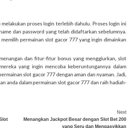
 melakukan proses login terlebih dahulu. Proses login ini
name dan password yang telah didaftarkan sebelumnya.
g memilih permainan slot gacor 777 yang ingin dimainkan
enangan dan fitur-fitur bonus yang menggiurkan, slot
i mereka yang ingin mencoba keberuntungannya dalam
 permainan slot gacor 777 dengan aman dan nyaman. Jadi,
n anda dalam permainan slot gacor 777 dan raih hadiah-
Next
Slot
Menangkan Jackpot Besar dengan Slot Bet 200
yang Seru dan Mengasyikkan