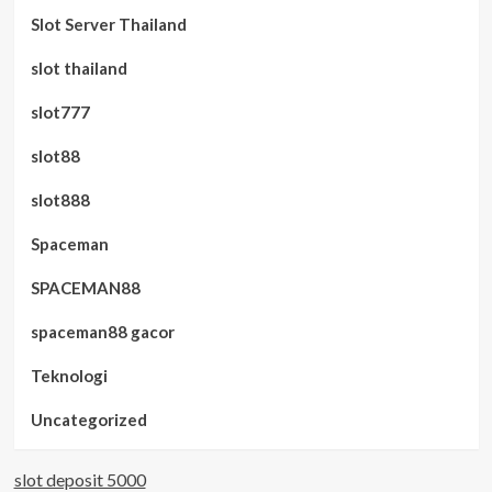
Slot Server Thailand
slot thailand
slot777
slot88
slot888
Spaceman
SPACEMAN88
spaceman88 gacor
Teknologi
Uncategorized
slot deposit 5000