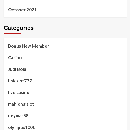
October 2021
Categories
Bonus New Member
Casino
Judi Bola
link slot777
live casino
mahjong slot
neymar88
olympus1000