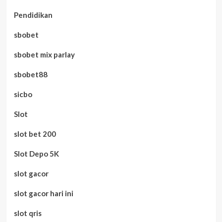
Pendidikan
sbobet
sbobet mix parlay
sbobet88
sicbo
Slot
slot bet 200
Slot Depo 5K
slot gacor
slot gacor hari ini
slot qris