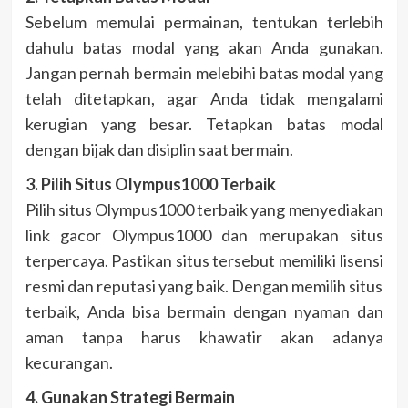
Sebelum memulai permainan, tentukan terlebih
dahulu batas modal yang akan Anda gunakan.
Jangan pernah bermain melebihi batas modal yang
telah ditetapkan, agar Anda tidak mengalami
kerugian yang besar. Tetapkan batas modal
dengan bijak dan disiplin saat bermain.
3. Pilih Situs Olympus1000 Terbaik
Pilih situs Olympus1000 terbaik yang menyediakan
link gacor Olympus1000 dan merupakan situs
terpercaya. Pastikan situs tersebut memiliki lisensi
resmi dan reputasi yang baik. Dengan memilih situs
terbaik, Anda bisa bermain dengan nyaman dan
aman tanpa harus khawatir akan adanya
kecurangan.
4. Gunakan Strategi Bermain