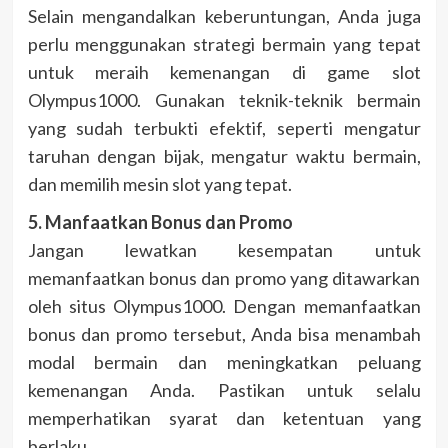
Selain mengandalkan keberuntungan, Anda juga
perlu menggunakan strategi bermain yang tepat
untuk meraih kemenangan di game slot
Olympus1000. Gunakan teknik-teknik bermain
yang sudah terbukti efektif, seperti mengatur
taruhan dengan bijak, mengatur waktu bermain,
dan memilih mesin slot yang tepat.
5. Manfaatkan Bonus dan Promo
Jangan lewatkan kesempatan untuk
memanfaatkan bonus dan promo yang ditawarkan
oleh situs Olympus1000. Dengan memanfaatkan
bonus dan promo tersebut, Anda bisa menambah
modal bermain dan meningkatkan peluang
kemenangan Anda. Pastikan untuk selalu
memperhatikan syarat dan ketentuan yang
berlaku.