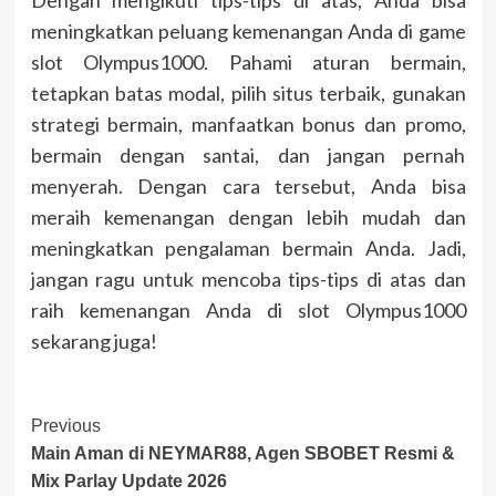
Dengan mengikuti tips-tips di atas, Anda bisa
meningkatkan peluang kemenangan Anda di game
slot Olympus1000. Pahami aturan bermain,
tetapkan batas modal, pilih situs terbaik, gunakan
strategi bermain, manfaatkan bonus dan promo,
bermain dengan santai, dan jangan pernah
menyerah. Dengan cara tersebut, Anda bisa
meraih kemenangan dengan lebih mudah dan
meningkatkan pengalaman bermain Anda. Jadi,
jangan ragu untuk mencoba tips-tips di atas dan
raih kemenangan Anda di slot Olympus1000
sekarang juga!
Post
Previous
Main Aman di NEYMAR88, Agen SBOBET Resmi &
Navigation
Mix Parlay Update 2026