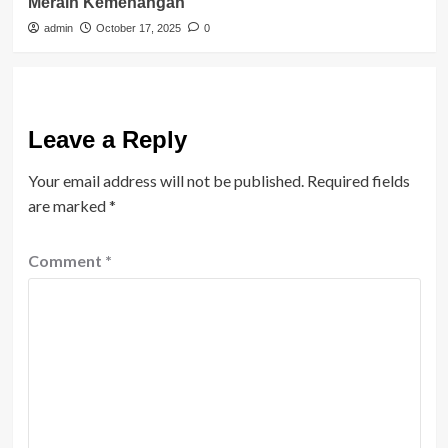
Meraih Kemenangan
admin
October 17, 2025
0
Leave a Reply
Your email address will not be published.
Required fields
are marked
*
Comment
*