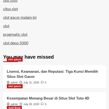
slot toto
situs slot
slot gacor malam ini
slot
pragmatic slot
slot depo 5000
You may have missed
slot gacor
Lisensi, Keamanan, dan Reputasi: Tiga Kunci Memilih
Situs Slot Gacor
admin
July 31, 2026
0
slot gacor
Kesempatan Menang Besar di Situs Slot Toto 4D
admin
July 28, 2026
0
Judi Bola