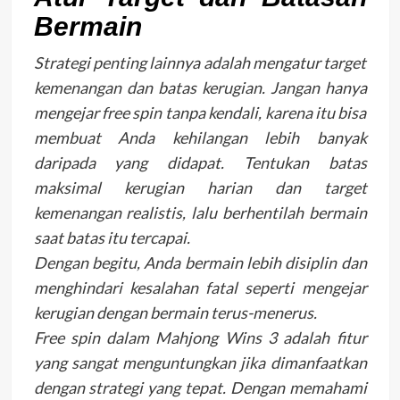
Bermain
Strategi penting lainnya adalah mengatur target
kemenangan dan batas kerugian. Jangan hanya
mengejar free spin tanpa kendali, karena itu bisa
membuat Anda kehilangan lebih banyak
daripada yang didapat. Tentukan batas
maksimal kerugian harian dan target
kemenangan realistis, lalu berhentilah bermain
saat batas itu tercapai.
Dengan begitu, Anda bermain lebih disiplin dan
menghindari kesalahan fatal seperti mengejar
kerugian dengan bermain terus-menerus.
Free spin dalam
Mahjong Wins 3
adalah fitur
yang sangat menguntungkan jika dimanfaatkan
dengan strategi yang tepat. Dengan memahami