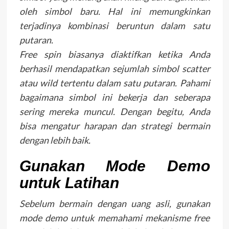
oleh simbol baru. Hal ini memungkinkan
terjadinya kombinasi beruntun dalam satu
putaran.
Free spin biasanya diaktifkan ketika Anda
berhasil mendapatkan sejumlah simbol scatter
atau wild tertentu dalam satu putaran. Pahami
bagaimana simbol ini bekerja dan seberapa
sering mereka muncul. Dengan begitu, Anda
bisa mengatur harapan dan strategi bermain
dengan lebih baik.
Gunakan Mode Demo
untuk Latihan
Sebelum bermain dengan uang asli, gunakan
mode demo untuk memahami mekanisme free