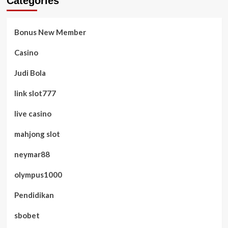
Categories
Bonus New Member
Casino
Judi Bola
link slot777
live casino
mahjong slot
neymar88
olympus1000
Pendidikan
sbobet