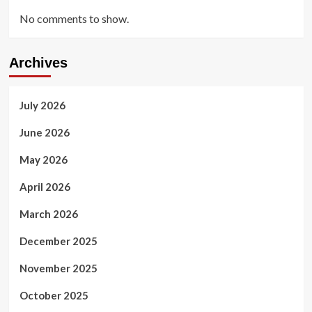
No comments to show.
Archives
July 2026
June 2026
May 2026
April 2026
March 2026
December 2025
November 2025
October 2025