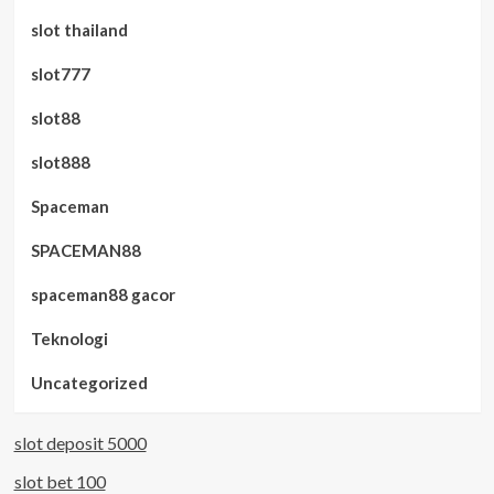
slot thailand
slot777
slot88
slot888
Spaceman
SPACEMAN88
spaceman88 gacor
Teknologi
Uncategorized
slot deposit 5000
slot bet 100