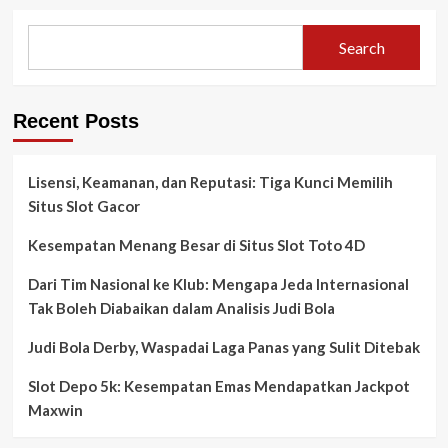
Search
Recent Posts
Lisensi, Keamanan, dan Reputasi: Tiga Kunci Memilih
Situs Slot Gacor
Kesempatan Menang Besar di Situs Slot Toto 4D
Dari Tim Nasional ke Klub: Mengapa Jeda Internasional
Tak Boleh Diabaikan dalam Analisis Judi Bola
Judi Bola Derby, Waspadai Laga Panas yang Sulit Ditebak
Slot Depo 5k: Kesempatan Emas Mendapatkan Jackpot
Maxwin