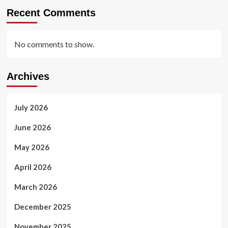
Recent Comments
No comments to show.
Archives
July 2026
June 2026
May 2026
April 2026
March 2026
December 2025
November 2025