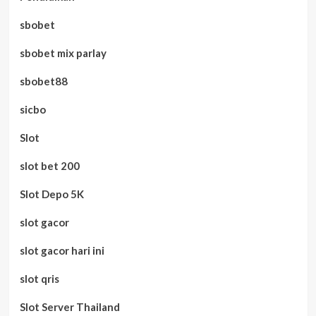
sbobet
sbobet mix parlay
sbobet88
sicbo
Slot
slot bet 200
Slot Depo 5K
slot gacor
slot gacor hari ini
slot qris
Slot Server Thailand