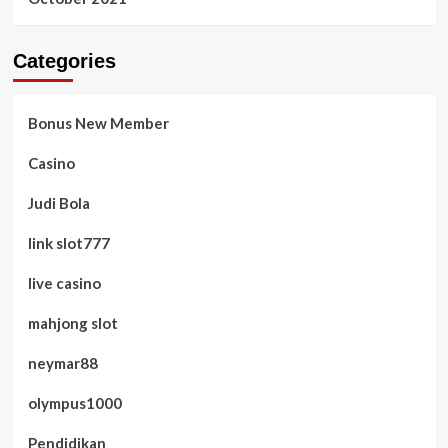
Categories
Bonus New Member
Casino
Judi Bola
link slot777
live casino
mahjong slot
neymar88
olympus1000
Pendidikan