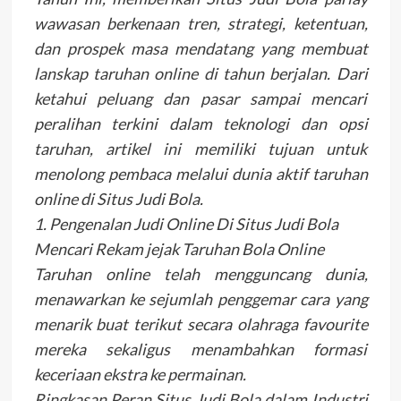
wawasan berkenaan tren, strategi, ketentuan,
dan prospek masa mendatang yang membuat
lanskap taruhan online di tahun berjalan. Dari
ketahui peluang dan pasar sampai mencari
peralihan terkini dalam teknologi dan opsi
taruhan, artikel ini memiliki tujuan untuk
menolong pembaca melalui dunia aktif taruhan
online di Situs Judi Bola.
1. Pengenalan Judi Online Di Situs Judi Bola
Mencari Rekam jejak Taruhan Bola Online
Taruhan online telah mengguncang dunia,
menawarkan ke sejumlah penggemar cara yang
menarik buat terikut secara olahraga favourite
mereka sekaligus menambahkan formasi
keceriaan ekstra ke permainan.
Ringkasan Peran Situs Judi Bola dalam Industri