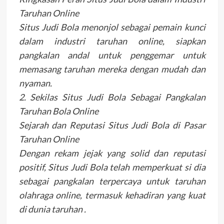
Taruhan Online
Situs Judi Bola menonjol sebagai pemain kunci
dalam industri taruhan online, siapkan
pangkalan andal untuk penggemar untuk
memasang taruhan mereka dengan mudah dan
nyaman.
2. Sekilas Situs Judi Bola Sebagai Pangkalan
Taruhan Bola Online
Sejarah dan Reputasi Situs Judi Bola di Pasar
Taruhan Online
Dengan rekam jejak yang solid dan reputasi
positif, Situs Judi Bola telah memperkuat si dia
sebagai pangkalan terpercaya untuk taruhan
olahraga online, termasuk kehadiran yang kuat
di dunia taruhan .