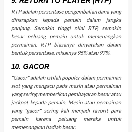
9. RETURN TO PLAYER (RTP)
RTP adalah persentase pengembalian dana yang
diharapkan kepada pemain dalam jangka
panjang. Semakin tinggi nilai RTP, semakin
besar peluang pemain untuk memenangkan
permainan. RTP biasanya dinyatakan dalam
bentuk persentase, misalnya 95% atau 97%.
10. GACOR
"Gacor" adalah istilah populer dalam permainan
slot yang mengacu pada mesin atau permainan
yang sering memberikan pembayaran besar atau
jackpot kepada pemain. Mesin atau permainan
yang "gacor" sering kali menjadi favorit para
pemain karena peluang mereka untuk
memenangkan hadiah besar.