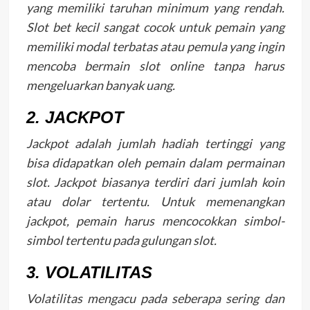
yang memiliki taruhan minimum yang rendah.
Slot bet kecil sangat cocok untuk pemain yang
memiliki modal terbatas atau pemula yang ingin
mencoba bermain slot online tanpa harus
mengeluarkan banyak uang.
2. JACKPOT
Jackpot adalah jumlah hadiah tertinggi yang
bisa didapatkan oleh pemain dalam permainan
slot. Jackpot biasanya terdiri dari jumlah koin
atau dolar tertentu. Untuk memenangkan
jackpot, pemain harus mencocokkan simbol-
simbol tertentu pada gulungan slot.
3. VOLATILITAS
Volatilitas mengacu pada seberapa sering dan