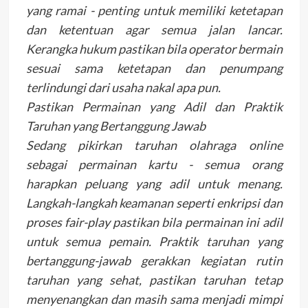
yang ramai - penting untuk memiliki ketetapan
dan ketentuan agar semua jalan lancar.
Kerangka hukum pastikan bila operator bermain
sesuai sama ketetapan dan penumpang
terlindungi dari usaha nakal apa pun.
Pastikan Permainan yang Adil dan Praktik
Taruhan yang Bertanggung Jawab
Sedang pikirkan taruhan olahraga online
sebagai permainan kartu - semua orang
harapkan peluang yang adil untuk menang.
Langkah-langkah keamanan seperti enkripsi dan
proses fair-play pastikan bila permainan ini adil
untuk semua pemain. Praktik taruhan yang
bertanggung-jawab gerakkan kegiatan rutin
taruhan yang sehat, pastikan taruhan tetap
menyenangkan dan masih sama menjadi mimpi