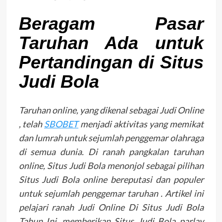
Beragam Pasar
Taruhan Ada untuk
Pertandingan di Situs
Judi Bola
Taruhan online, yang dikenal sebagai Judi Online
, telah
SBOBET
menjadi aktivitas yang memikat
dan lumrah untuk sejumlah penggemar olahraga
di semua dunia. Di ranah pangkalan taruhan
online, Situs Judi Bola menonjol sebagai pilihan
Situs Judi Bola online bereputasi dan populer
untuk sejumlah penggemar taruhan . Artikel ini
pelajari ranah Judi Online Di Situs Judi Bola
Tahun Ini, memberikan Situs Judi Bola parlay