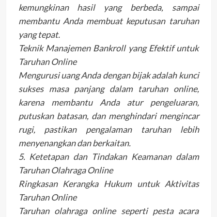
kemungkinan hasil yang berbeda, sampai
membantu Anda membuat keputusan taruhan
yang tepat.
Teknik Manajemen Bankroll yang Efektif untuk
Taruhan Online
Mengurusi uang Anda dengan bijak adalah kunci
sukses masa panjang dalam taruhan online,
karena membantu Anda atur pengeluaran,
putuskan batasan, dan menghindari mengincar
rugi, pastikan pengalaman taruhan lebih
menyenangkan dan berkaitan.
5. Ketetapan dan Tindakan Keamanan dalam
Taruhan Olahraga Online
Ringkasan Kerangka Hukum untuk Aktivitas
Taruhan Online
Taruhan olahraga online seperti pesta acara