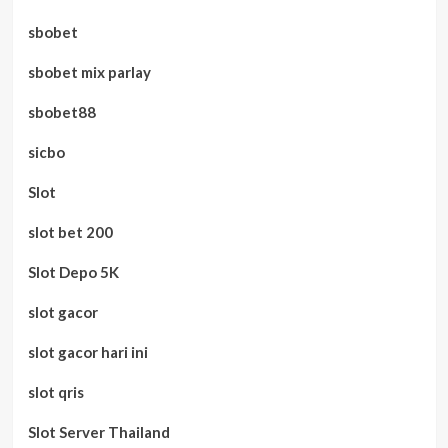
sbobet
sbobet mix parlay
sbobet88
sicbo
Slot
slot bet 200
Slot Depo 5K
slot gacor
slot gacor hari ini
slot qris
Slot Server Thailand