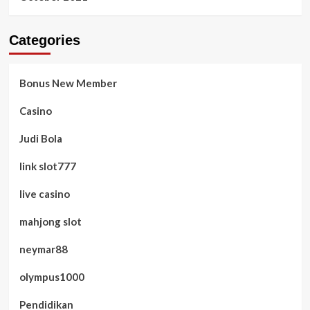
Categories
Bonus New Member
Casino
Judi Bola
link slot777
live casino
mahjong slot
neymar88
olympus1000
Pendidikan