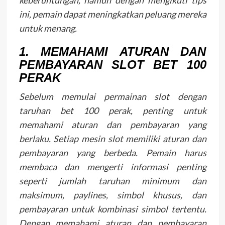
ini, pemain dapat meningkatkan peluang mereka
untuk menang.
1. MEMAHAMI ATURAN DAN
PEMBAYARAN SLOT BET 100
PERAK
Sebelum memulai permainan slot dengan
taruhan bet 100 perak, penting untuk
memahami aturan dan pembayaran yang
berlaku. Setiap mesin slot memiliki aturan dan
pembayaran yang berbeda. Pemain harus
membaca dan mengerti informasi penting
seperti jumlah taruhan minimum dan
maksimum, paylines, simbol khusus, dan
pembayaran untuk kombinasi simbol tertentu.
Dengan memahami aturan dan pembayaran