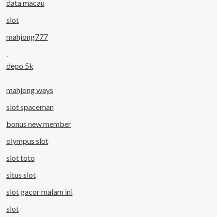
data macau
slot
mahjong777
.
depo 5k
mahjong ways
slot spaceman
bonus new member
olympus slot
slot toto
situs slot
slot gacor malam ini
slot