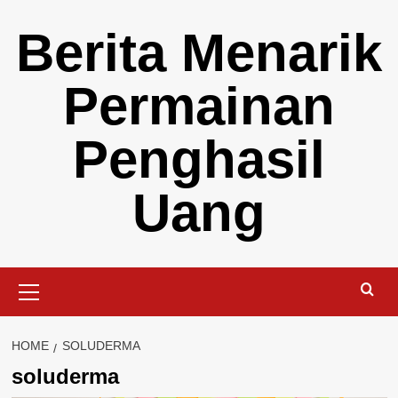
Skip
Berita Menarik
to
content
Permainan
Penghasil
Uang
Primary
Menu
HOME
SOLUDERMA
soluderma