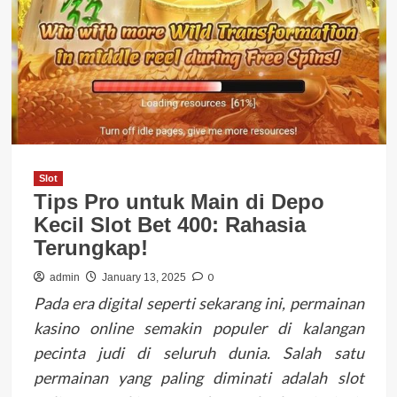
Slot
Tips Pro untuk Main di Depo
Kecil Slot Bet 400: Rahasia
Terungkap!
0
admin
January 13, 2025
Pada era digital seperti sekarang ini, permainan
kasino online semakin populer di kalangan
pecinta judi di seluruh dunia. Salah satu
permainan yang paling diminati adalah slot