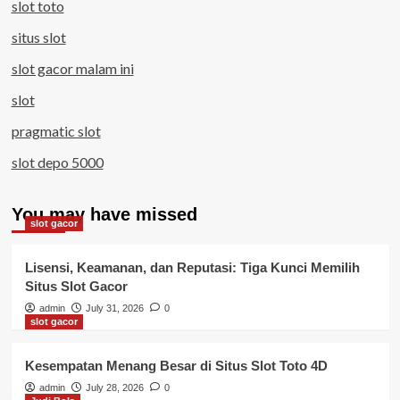
slot toto
situs slot
slot gacor malam ini
slot
pragmatic slot
slot depo 5000
You may have missed
slot gacor
Lisensi, Keamanan, dan Reputasi: Tiga Kunci Memilih
Situs Slot Gacor
admin
July 31, 2026
0
slot gacor
Kesempatan Menang Besar di Situs Slot Toto 4D
admin
July 28, 2026
0