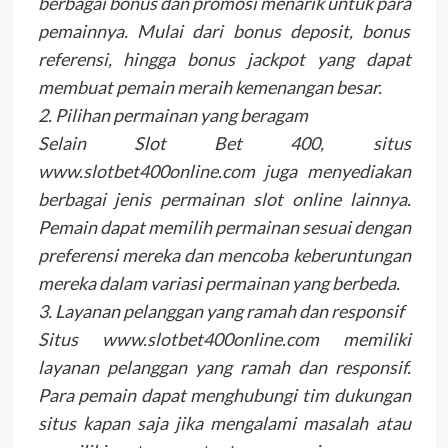
berbagai bonus dan promosi menarik untuk para
pemainnya. Mulai dari bonus deposit, bonus
referensi, hingga bonus jackpot yang dapat
membuat pemain meraih kemenangan besar.
2. Pilihan permainan yang beragam
Selain Slot Bet 400, situs
www.slotbet400online.com juga menyediakan
berbagai jenis permainan slot online lainnya.
Pemain dapat memilih permainan sesuai dengan
preferensi mereka dan mencoba keberuntungan
mereka dalam variasi permainan yang berbeda.
3. Layanan pelanggan yang ramah dan responsif
Situs www.slotbet400online.com memiliki
layanan pelanggan yang ramah dan responsif.
Para pemain dapat menghubungi tim dukungan
situs kapan saja jika mengalami masalah atau