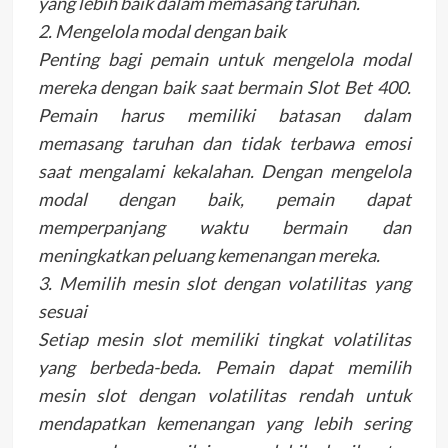
yang lebih baik dalam memasang taruhan.
2. Mengelola modal dengan baik
Penting bagi pemain untuk mengelola modal
mereka dengan baik saat bermain Slot Bet 400.
Pemain harus memiliki batasan dalam
memasang taruhan dan tidak terbawa emosi
saat mengalami kekalahan. Dengan mengelola
modal dengan baik, pemain dapat
memperpanjang waktu bermain dan
meningkatkan peluang kemenangan mereka.
3. Memilih mesin slot dengan volatilitas yang
sesuai
Setiap mesin slot memiliki tingkat volatilitas
yang berbeda-beda. Pemain dapat memilih
mesin slot dengan volatilitas rendah untuk
mendapatkan kemenangan yang lebih sering