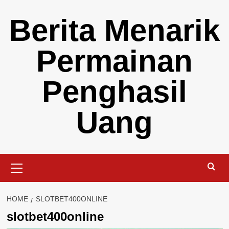
Skip
Berita Menarik
to
content
Permainan
Penghasil
Uang
Primary
Menu
HOME
SLOTBET400ONLINE
slotbet400online