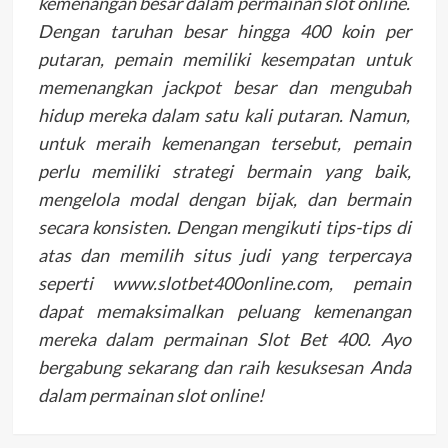
kemenangan besar dalam permainan slot online.
Dengan taruhan besar hingga 400 koin per
putaran, pemain memiliki kesempatan untuk
memenangkan jackpot besar dan mengubah
hidup mereka dalam satu kali putaran. Namun,
untuk meraih kemenangan tersebut, pemain
perlu memiliki strategi bermain yang baik,
mengelola modal dengan bijak, dan bermain
secara konsisten. Dengan mengikuti tips-tips di
atas dan memilih situs judi yang terpercaya
seperti www.slotbet400online.com, pemain
dapat memaksimalkan peluang kemenangan
mereka dalam permainan Slot Bet 400. Ayo
bergabung sekarang dan raih kesuksesan Anda
dalam permainan slot online!