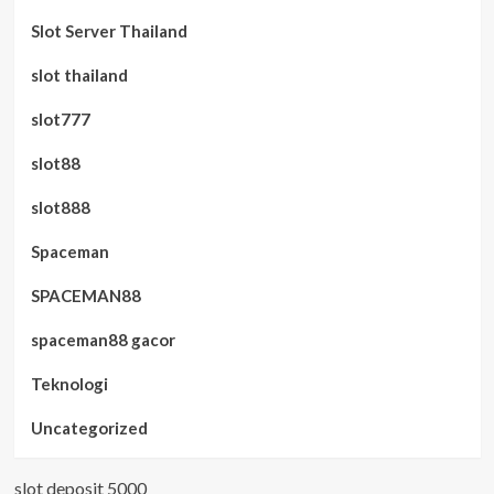
Slot Server Thailand
slot thailand
slot777
slot88
slot888
Spaceman
SPACEMAN88
spaceman88 gacor
Teknologi
Uncategorized
slot deposit 5000