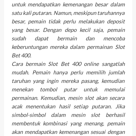
untuk mendapatkan kemenangan besar dalam
satu kali putaran. Namun, meskipun taruhannya
besar, pemain tidak perlu melakukan deposit
yang besar. Dengan depo kecil saja, pemain
sudah dapat bermain dan mencoba
keberuntungan mereka dalam permainan Slot
Bet 400.
Cara bermain Slot Bet 400 online sangatlah
mudah. Pemain hanya perlu memilih jumlah
taruhan yang ingin mereka pasang, kemudian
menekan tombol putar untuk memulai
permainan. Kemudian, mesin slot akan secara
acak menentukan hasil setiap putaran. Jika
simbol-simbol dalam mesin slot berhasil
membentuk kombinasi yang menang, pemain
akan mendapatkan kemenangan sesuai dengan