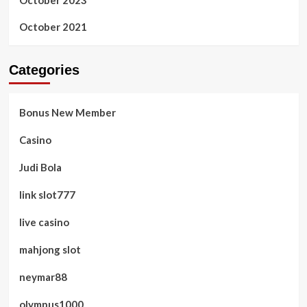
October 2023
October 2021
Categories
Bonus New Member
Casino
Judi Bola
link slot777
live casino
mahjong slot
neymar88
olympus1000