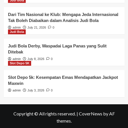
Judi Bola
Dari Tim Nasional ke Klub: Mengapa Jeda Internasional
Tak Boleh Diabaikan dalam Analisis Judi Bola
admin
July 21, 2026
0
Judi Bola
Judi Bola Derby, Waspadai Laga Panas yang Sulit
Ditebak
admin
July 8, 2026
0
Slot Depo 5K
Slot Depo 5k: Kesempatan Emas Mendapatkan Jackpot
Maxwin
admin
July 3, 2026
0
Copyright © All rights reserved.
|
CoverNews
by AF
themes.