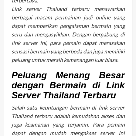
terpercaya.
Link server Thailand terbaru menawarkan
berbagai macam permainan judi online yang
dapat memberikan pengalaman bermain yang
seru dan mengasyikkan. Dengan bergabung di
link server ini, para pemain dapat merasakan
sensasi bermain yang berbeda dan juga memiliki
peluang untuk meraih kemenangan luar biasa.
Peluang Menang Besar
dengan Bermain di Link
Server Thailand Terbaru
Salah satu keuntungan bermain di link server
Thailand terbaru adalah kemudahan akses dan
juga keamanan yang terjamin. Para pemain
dapat dengan mudah mengakses server ini