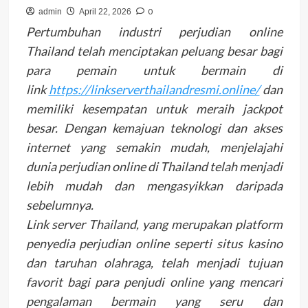
0
admin
April 22, 2026
Pertumbuhan industri perjudian online
Thailand telah menciptakan peluang besar bagi
para pemain untuk bermain di
link
https://linkserverthailandresmi.online/
dan
memiliki kesempatan untuk meraih jackpot
besar. Dengan kemajuan teknologi dan akses
internet yang semakin mudah, menjelajahi
dunia perjudian online di Thailand telah menjadi
lebih mudah dan mengasyikkan daripada
sebelumnya.
Link server Thailand, yang merupakan platform
penyedia perjudian online seperti situs kasino
dan taruhan olahraga, telah menjadi tujuan
favorit bagi para penjudi online yang mencari
pengalaman bermain yang seru dan