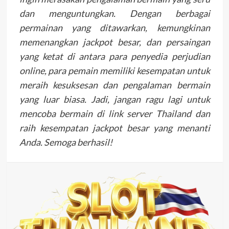
dan menguntungkan. Dengan berbagai
permainan yang ditawarkan, kemungkinan
memenangkan jackpot besar, dan persaingan
yang ketat di antara para penyedia perjudian
online, para pemain memiliki kesempatan untuk
meraih kesuksesan dan pengalaman bermain
yang luar biasa. Jadi, jangan ragu lagi untuk
mencoba bermain di link server Thailand dan
raih kesempatan jackpot besar yang menanti
Anda. Semoga berhasil!