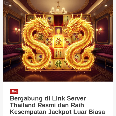
Slot
Bergabung di Link Server
Thailand Resmi dan Raih
Kesempatan Jackpot Luar Biasa