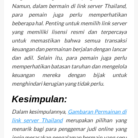
Namun, dalam bermain di link server Thailand,
para pemain juga perlu memperhatikan
beberapa hal. Penting untuk memilih link server
yang memiliki lisensi resmi dan terpercaya
untuk memastikan bahwa semua transaksi
keuangan dan permainan berjalan dengan lancar
dan adil. Selain itu, para pemain juga perlu
memperhatikan batasan taruhan dan mengelola
keuangan mereka dengan bijak untuk
menghindari kerugian yang tidak perlu.
Kesimpulan:
Dalam kesimpulannya,
Gambaran Permainan di
link server Thailand
merupakan pilihan yang
menarik bagi para penggemar judi online yang
ingin merasakan pengalaman bermain yang seru