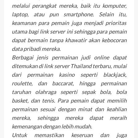
melalui perangkat mereka, baik itu komputer,
laptop, atau pun smartphone. Selain itu,
keamanan para pemain juga menjadi prioritas
utama bagi link server ini sehingga para pemain
dapat bermain tanpa khawatir akan kebocoran
data pribadi mereka.
Berbagai jenis permainan judi online dapat
ditemukan di link server Thailand terbaru, mulai
dari permainan kasino seperti blackjack,
roulette, dan baccarat, hingga permainan
taruhan olahraga seperti sepak bola, bola
basket, dan tenis. Para pemain dapat memilih
permainan sesuai dengan minat dan keahlian
mereka, sehingga mereka dapat meraih
kemenangan dengan lebih mudah.
Untuk memastikan keseruan dan juga