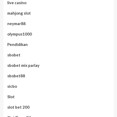
live casino
mahjong slot
neymar88
olympus1000
Pendidikan
sbobet
sbobet mix parlay
sbobet88
sicbo
Slot
slot bet 200