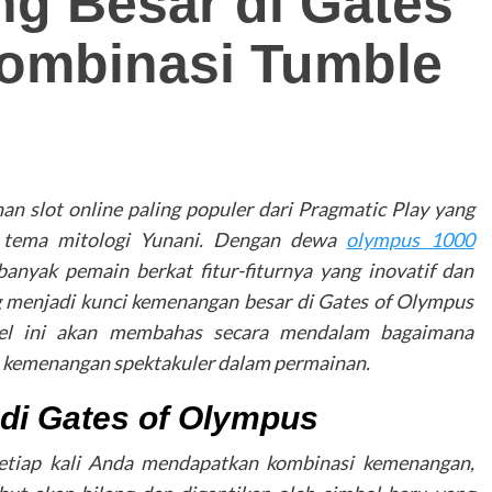
g Besar di Gates
ombinasi Tumble
n slot online paling populer dari Pragmatic Play yang
 tema mitologi Yunani. Dengan dewa
olympus 1000
anyak pemain berkat fitur-fiturnya yang inovatif dan
g menjadi kunci kemenangan besar di Gates of Olympus
ikel ini akan membahas secara mendalam bagaimana
sia kemenangan spektakuler dalam permainan.
di Gates of Olympus
etiap kali Anda mendapatkan kombinasi kemenangan,