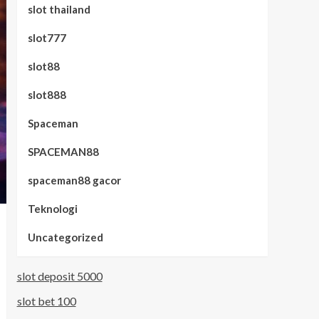
slot thailand
slot777
slot88
slot888
Spaceman
SPACEMAN88
spaceman88 gacor
Teknologi
Uncategorized
slot deposit 5000
slot bet 100