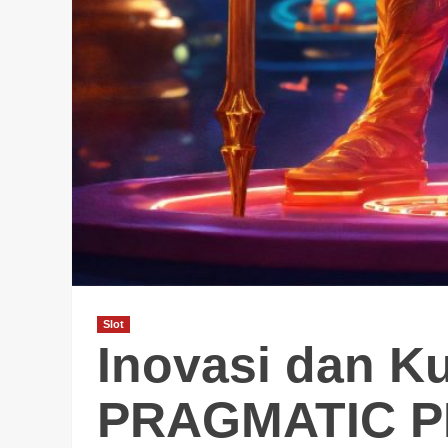
Slot
Inovasi dan K
PRAGMATIC P