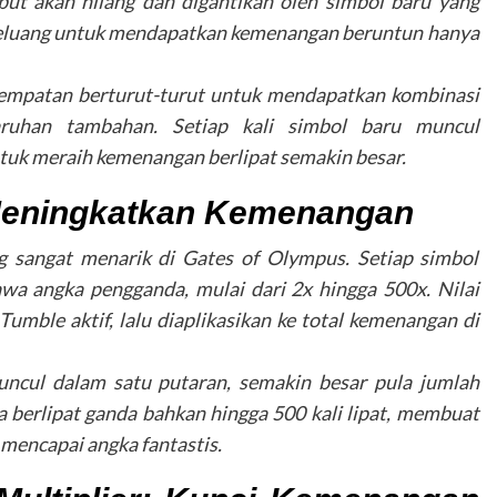
t akan hilang dan digantikan oleh simbol baru yang
a peluang untuk mendapatkan kemenangan beruntun hanya
sempatan berturut-turut untuk mendapatkan kombinasi
uhan tambahan. Setiap kali simbol baru muncul
tuk meraih kemenangan berlipat semakin besar.
 Meningkatkan Kemenangan
ng sangat menarik di Gates of Olympus. Setiap simbol
a angka pengganda, mulai dari 2x hingga 500x. Nilai
 Tumble aktif, lalu diaplikasikan ke total kemenangan di
uncul dalam satu putaran, semakin besar pula jumlah
 berlipat ganda bahkan hingga 500 kali lipat, membuat
mencapai angka fantastis.