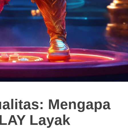
ualitas: Mengapa
LAY Layak