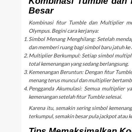
Kombinasi Tumble dan 
Besar
Kombinasi fitur Tumble dan Multiplier m
Olympus. Begini cara kerjanya:
Simbol Menang Menghilang: Setelah mendap
dan memberi ruang bagi simbol baru jatuh ke
Multiplier Berkumpul: Setiap simbol multip
total kemenangan yang sedang berlangsung.
Kemenangan Beruntun: Dengan fitur Tumble,
menang terus muncul dan multiplier bertamb
Pengganda Akumulasi: Semua multiplier yan
kemenangan setelah fitur Tumble selesai.
Karena itu, semakin sering simbol kemenang
terkumpul, semakin besar pula jackpot atau k
Tips Memaksimalkan Kom