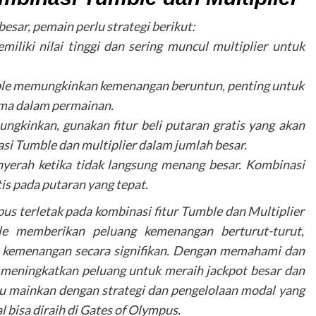
ar, pemain perlu strategi berikut:
iliki nilai tinggi dan sering muncul multiplier untuk
mble memungkinkan kemenangan beruntun, penting untuk
ama dalam permainan.
ngkinkan, gunakan fitur beli putaran gratis yang akan
 Tumble dan multiplier dalam jumlah besar.
yerah ketika tidak langsung menang besar. Kombinasi
is pada putaran yang tepat.
s terletak pada kombinasi fitur Tumble dan Multiplier
ble memberikan peluang kemenangan berturut-turut,
l kemenangan secara signifikan. Dengan memahami dan
 meningkatkan peluang untuk meraih jackpot besar dan
 mainkan dengan strategi dan pengelolaan modal yang
 bisa diraih di Gates of Olympus.