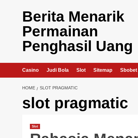
Skip
to
Berita Menarik
content
Permainan
Penghasil Uang
Casino
Judi Bola
Slot
Sitemap
Sbobet
HOME
SLOT PRAGMATIC
slot pragmatic
Slot