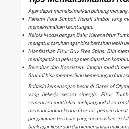
Agar dapat memaksimalkan peluang menang bes
Pahami Pola Simbol: Kenali simbol yang mem
memaksimalkan keuntungan.
Kelola Modal dengan Baik: Karena fitur Tu
mengatur taruhan agar bisa bertahan lebih l
Manfaatkan Fitur Buy Free Spins: Bila memu
meningkatkan peluang mendapatkan kombinasi
Bersabar dan Konsisten: Jangan mudah men
fitur ini bisa memberikan kemenangan fantast
Rahasia kemenangan besar di Gates of Olympu
yang bekerja secara sinergis. Fitur Tum
sementara multiplier melipatgandakan tota
memanfaatkan kedua fitur ini, pemain dapat
pengalaman bermain yang memuaskan. Selalu
bijak agar keseruan dan kemenangan maksimal