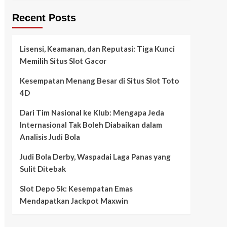
Recent Posts
Lisensi, Keamanan, dan Reputasi: Tiga Kunci
Memilih Situs Slot Gacor
Kesempatan Menang Besar di Situs Slot Toto
4D
Dari Tim Nasional ke Klub: Mengapa Jeda
Internasional Tak Boleh Diabaikan dalam
Analisis Judi Bola
Judi Bola Derby, Waspadai Laga Panas yang
Sulit Ditebak
Slot Depo 5k: Kesempatan Emas
Mendapatkan Jackpot Maxwin