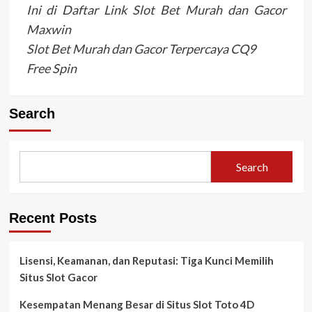
Ini di Daftar Link Slot Bet Murah dan Gacor
Maxwin
Slot Bet Murah dan Gacor Terpercaya CQ9
Free Spin
Search
Search
Recent Posts
Lisensi, Keamanan, dan Reputasi: Tiga Kunci Memilih
Situs Slot Gacor
Kesempatan Menang Besar di Situs Slot Toto 4D