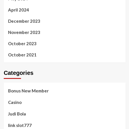
April 2024
December 2023
November 2023
October 2023
October 2021
Categories
Bonus New Member
Casino
Judi Bola
link slot777