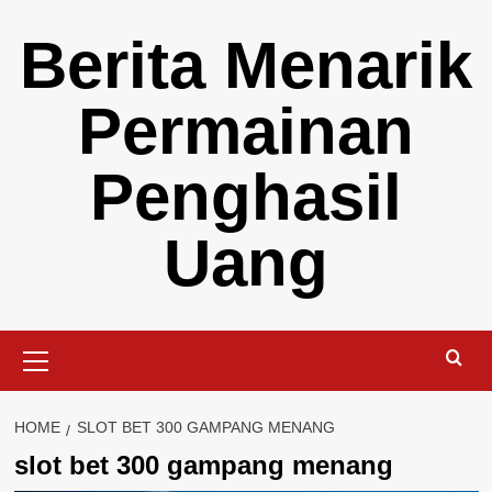
Skip
Berita Menarik
to
content
Permainan
Penghasil
Uang
Primary
Menu
HOME
SLOT BET 300 GAMPANG MENANG
slot bet 300 gampang menang