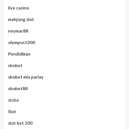
live casino
mahjong slot
neymar88
olympus1000
Pendidikan
sbobet
sbobet mix parlay
sbobet88
sicbo
Slot
slot bet 200