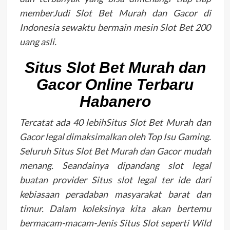
memberJudi Slot Bet Murah dan Gacor di
Indonesia sewaktu bermain mesin Slot Bet 200
uang asli.
Situs Slot Bet Murah dan
Gacor Online Terbaru
Habanero
Tercatat ada 40 lebihSitus Slot Bet Murah dan
Gacor legal dimaksimalkan oleh Top Isu Gaming.
Seluruh Situs Slot Bet Murah dan Gacor mudah
menang. Seandainya dipandang slot legal
buatan provider Situs slot legal ter ide dari
kebiasaan peradaban masyarakat barat dan
timur. Dalam koleksinya kita akan bertemu
bermacam-macam-Jenis Situs Slot seperti Wild