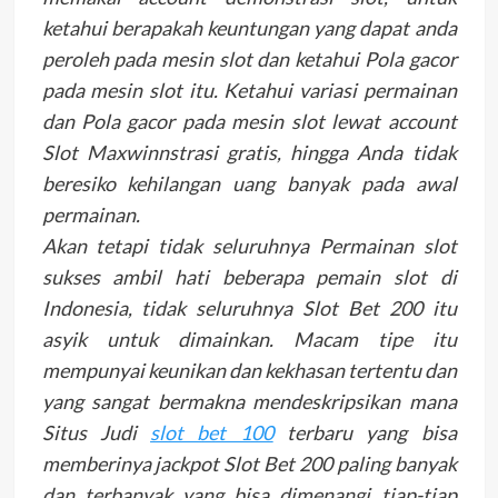
ketahui berapakah keuntungan yang dapat anda
peroleh pada mesin slot dan ketahui Pola gacor
pada mesin slot itu. Ketahui variasi permainan
dan Pola gacor pada mesin slot lewat account
Slot Maxwinnstrasi gratis, hingga Anda tidak
beresiko kehilangan uang banyak pada awal
permainan.
Akan tetapi tidak seluruhnya Permainan slot
sukses ambil hati beberapa pemain slot di
Indonesia, tidak seluruhnya Slot Bet 200 itu
asyik untuk dimainkan. Macam tipe itu
mempunyai keunikan dan kekhasan tertentu dan
yang sangat bermakna mendeskripsikan mana
Situs Judi
slot bet 100
terbaru yang bisa
memberinya jackpot Slot Bet 200 paling banyak
dan terbanyak yang bisa dimenangi tiap-tiap