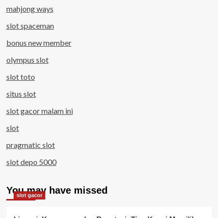
mahjong ways
slot spaceman
bonus new member
olympus slot
slot toto
situs slot
slot gacor malam ini
slot
pragmatic slot
slot depo 5000
You may have missed
slot gacor