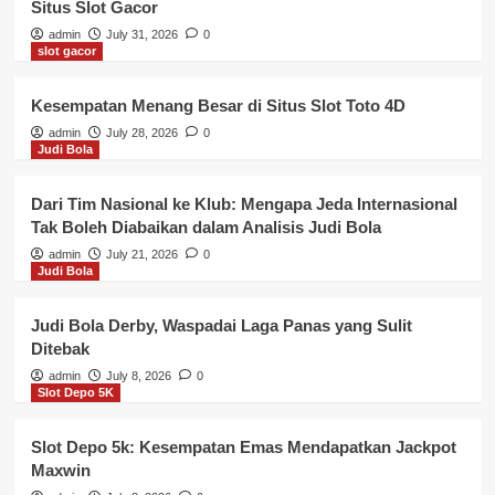
Situs Slot Gacor
admin
July 31, 2026
0
slot gacor
Kesempatan Menang Besar di Situs Slot Toto 4D
admin
July 28, 2026
0
Judi Bola
Dari Tim Nasional ke Klub: Mengapa Jeda Internasional
Tak Boleh Diabaikan dalam Analisis Judi Bola
admin
July 21, 2026
0
Judi Bola
Judi Bola Derby, Waspadai Laga Panas yang Sulit
Ditebak
admin
July 8, 2026
0
Slot Depo 5K
Slot Depo 5k: Kesempatan Emas Mendapatkan Jackpot
Maxwin