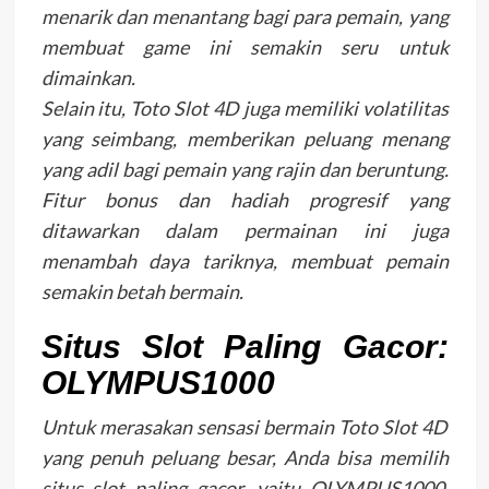
menarik dan menantang bagi para pemain, yang
membuat game ini semakin seru untuk
dimainkan.
Selain itu, Toto Slot 4D juga memiliki volatilitas
yang seimbang, memberikan peluang menang
yang adil bagi pemain yang rajin dan beruntung.
Fitur bonus dan hadiah progresif yang
ditawarkan dalam permainan ini juga
menambah daya tariknya, membuat pemain
semakin betah bermain.
Situs Slot Paling Gacor:
OLYMPUS1000
Untuk merasakan sensasi bermain Toto Slot 4D
yang penuh peluang besar, Anda bisa memilih
situs slot paling gacor, yaitu OLYMPUS1000.