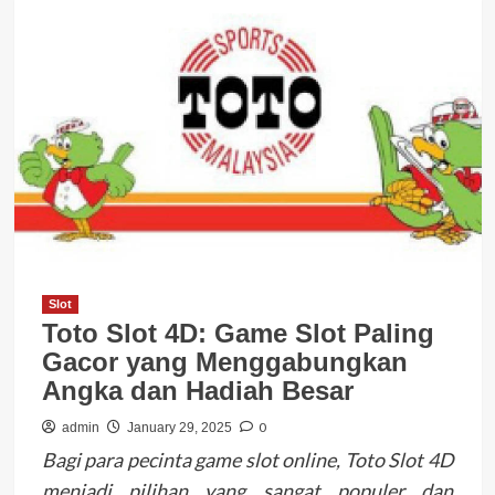
Slot
Toto Slot 4D: Game Slot Paling
Gacor yang Menggabungkan
Angka dan Hadiah Besar
0
admin
January 29, 2025
Bagi para pecinta game slot online, Toto Slot 4D
menjadi pilihan yang sangat populer dan