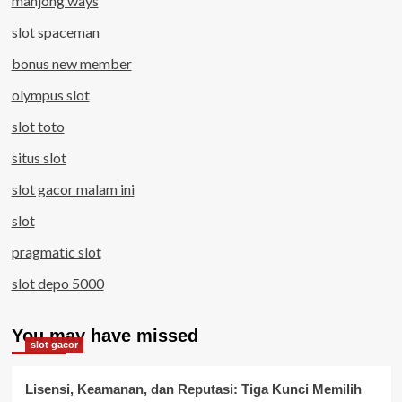
mahjong ways
slot spaceman
bonus new member
olympus slot
slot toto
situs slot
slot gacor malam ini
slot
pragmatic slot
slot depo 5000
You may have missed
slot gacor
Lisensi, Keamanan, dan Reputasi: Tiga Kunci Memilih