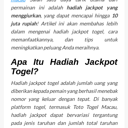
permainan ini adalah
hadiah jackpot yang
menggiurkan
, yang dapat mencapai hingga
10
juta rupiah
! Artikel ini akan membahas lebih
dalam mengenai hadiah jackpot togel, cara
memanfaatkannya, dan tips untuk
meningkatkan peluang Anda meraihnya.
Apa Itu Hadiah Jackpot
Togel?
Hadiah jackpot togel adalah jumlah uang yang
diberikan kepada pemain yang berhasil menebak
nomor yang keluar dengan tepat. Di banyak
platform togel, termasuk Toto Togel Macau,
hadiah jackpot dapat bervariasi tergantung
pada jenis taruhan dan jumlah total taruhan