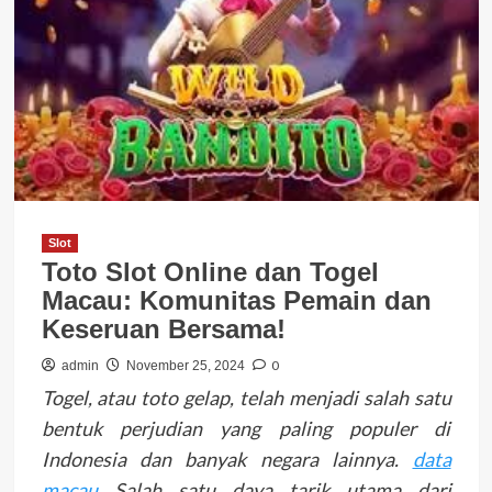
Slot
Toto Slot Online dan Togel
Macau: Komunitas Pemain dan
Keseruan Bersama!
0
admin
November 25, 2024
Togel, atau toto gelap, telah menjadi salah satu
bentuk perjudian yang paling populer di
Indonesia dan banyak negara lainnya.
data
macau
Salah satu daya tarik utama dari