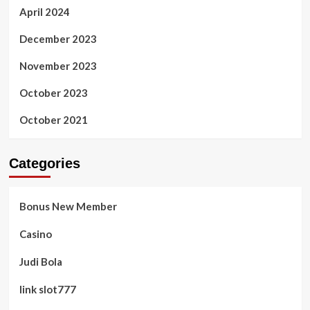
April 2024
December 2023
November 2023
October 2023
October 2021
Categories
Bonus New Member
Casino
Judi Bola
link slot777