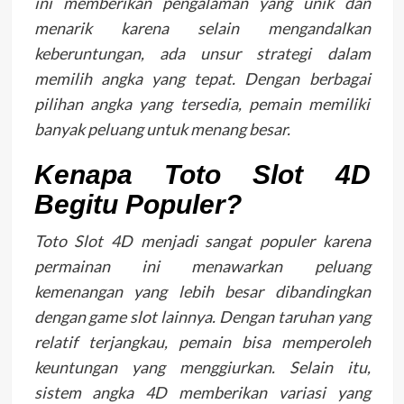
ini memberikan pengalaman yang unik dan
menarik karena selain mengandalkan
keberuntungan, ada unsur strategi dalam
memilih angka yang tepat. Dengan berbagai
pilihan angka yang tersedia, pemain memiliki
banyak peluang untuk menang besar.
Kenapa Toto Slot 4D
Begitu Populer?
Toto Slot 4D menjadi sangat populer karena
permainan ini menawarkan peluang
kemenangan yang lebih besar dibandingkan
dengan game slot lainnya. Dengan taruhan yang
relatif terjangkau, pemain bisa memperoleh
keuntungan yang menggiurkan. Selain itu,
sistem angka 4D memberikan variasi yang