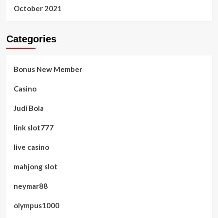
October 2021
Categories
Bonus New Member
Casino
Judi Bola
link slot777
live casino
mahjong slot
neymar88
olympus1000