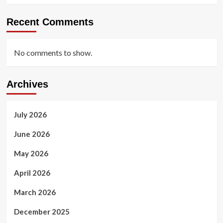
Recent Comments
No comments to show.
Archives
July 2026
June 2026
May 2026
April 2026
March 2026
December 2025