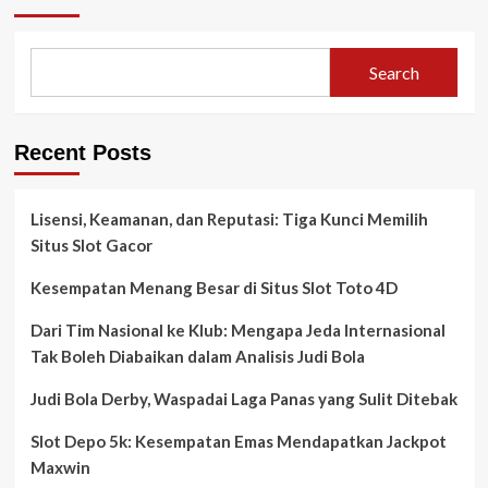
Search
Recent Posts
Lisensi, Keamanan, dan Reputasi: Tiga Kunci Memilih
Situs Slot Gacor
Kesempatan Menang Besar di Situs Slot Toto 4D
Dari Tim Nasional ke Klub: Mengapa Jeda Internasional
Tak Boleh Diabaikan dalam Analisis Judi Bola
Judi Bola Derby, Waspadai Laga Panas yang Sulit Ditebak
Slot Depo 5k: Kesempatan Emas Mendapatkan Jackpot
Maxwin