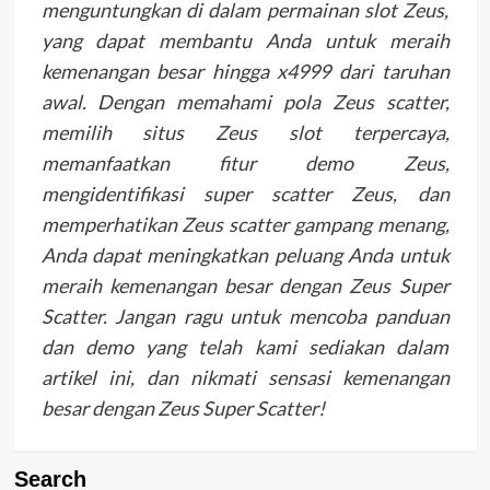
menguntungkan di dalam permainan slot Zeus,
yang dapat membantu Anda untuk meraih
kemenangan besar hingga x4999 dari taruhan
awal. Dengan memahami pola Zeus scatter,
memilih situs Zeus slot terpercaya,
memanfaatkan fitur demo Zeus,
mengidentifikasi super scatter Zeus, dan
memperhatikan Zeus scatter gampang menang,
Anda dapat meningkatkan peluang Anda untuk
meraih kemenangan besar dengan Zeus Super
Scatter. Jangan ragu untuk mencoba panduan
dan demo yang telah kami sediakan dalam
artikel ini, dan nikmati sensasi kemenangan
besar dengan Zeus Super Scatter!
Search