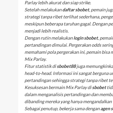
Parlay lebih akurat dan siap strike.
Setelah melakukan
daftar sbobet
, pemain ju
strategi tanpa ribet terlihat sederhana, pen
meskipun beberapa taruhan gagal. Dengan pe
menjadi lebih realistis.
Dengan rutin melakukan
login sbobet
, pema
pertandingan dimulai. Pergerakan odds serin
memahami pola pergerakan ini, pemain bisa
Mix Parlay.
Fitur statistik di
sbobet88
juga memungkinkan
head-to-head. Informasi ini sangat berguna u
pertandingan sehingga strategi tanpa ribet t
Kesuksesan bermain Mix Parlay di
sbobet
tid
dalam menganalisis pertandingan dan membaca
dibanding mereka yang hanya mengandalkan f
Sebagai penutup, bekerja sama dengan
agen 