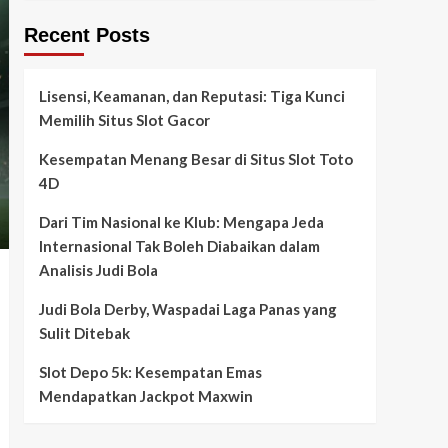
Recent Posts
Lisensi, Keamanan, dan Reputasi: Tiga Kunci
Memilih Situs Slot Gacor
Kesempatan Menang Besar di Situs Slot Toto
4D
Dari Tim Nasional ke Klub: Mengapa Jeda
Internasional Tak Boleh Diabaikan dalam
Analisis Judi Bola
Judi Bola Derby, Waspadai Laga Panas yang
Sulit Ditebak
Slot Depo 5k: Kesempatan Emas
Mendapatkan Jackpot Maxwin