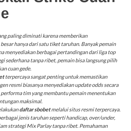
de
yang paling diminati karena memberikan
besar hanya dari satu tiket taruhan. Banyak pemain
a menyediakan berbagai pertandingan dari liga top
i sederhana tanpa ribet, pemain bisa langsung pilih
kan cuan gede.
et
terpercaya sangat penting untuk memastikan
gen resmi biasanya menyediakan update odds secara
isis performa tim yang membantu pemain menentukan
untungan maksimal.
elakukan
daftar sbobet
melalui situs resmi terpercaya.
erbagai jenis taruhan seperti handicap, over/under,
lam strategi Mix Parlay tanpa ribet. Pemahaman