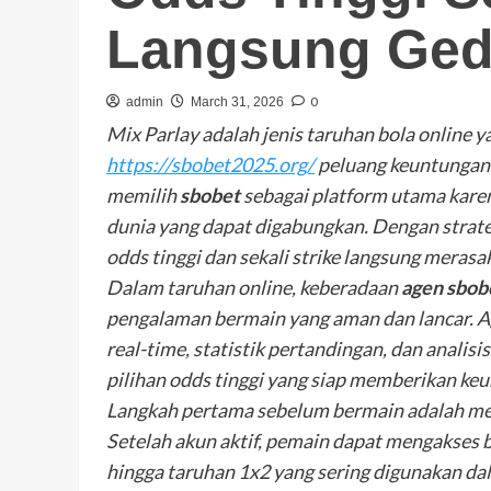
Langsung Ge
0
admin
March 31, 2026
Mix Parlay adalah jenis taruhan bola online 
https://sbobet2025.org/
peluang keuntungan 
memilih
sbobet
sebagai platform utama karen
dunia yang dapat digabungkan. Dengan strateg
odds tinggi dan sekali strike langsung merasa
Dalam taruhan online, keberadaan
agen sbob
pengalaman bermain yang aman dan lancar. A
real-time, statistik pertandingan, dan anal
pilihan odds tinggi yang siap memberikan ke
Langkah pertama sebelum bermain adalah m
Setelah akun aktif, pemain dapat mengakses b
hingga taruhan 1x2 yang sering digunakan da