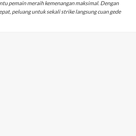
ntu pemain meraih kemenangan maksimal. Dengan
epat, peluang untuk sekali strike langsung cuan gede