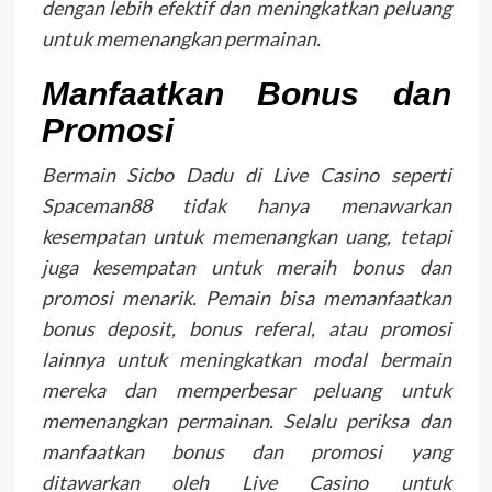
dengan lebih efektif dan meningkatkan peluang
untuk memenangkan permainan.
Manfaatkan Bonus dan
Promosi
Bermain Sicbo Dadu di Live Casino seperti
Spaceman88 tidak hanya menawarkan
kesempatan untuk memenangkan uang, tetapi
juga kesempatan untuk meraih bonus dan
promosi menarik. Pemain bisa memanfaatkan
bonus deposit, bonus referal, atau promosi
lainnya untuk meningkatkan modal bermain
mereka dan memperbesar peluang untuk
memenangkan permainan. Selalu periksa dan
manfaatkan bonus dan promosi yang
ditawarkan oleh Live Casino untuk