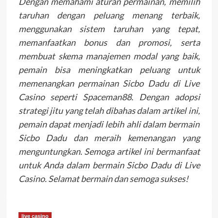
Dengan memahami aturan permainan, memilih
taruhan dengan peluang menang terbaik,
menggunakan sistem taruhan yang tepat,
memanfaatkan bonus dan promosi, serta
membuat skema manajemen modal yang baik,
pemain bisa meningkatkan peluang untuk
memenangkan permainan Sicbo Dadu di Live
Casino seperti Spaceman88. Dengan adopsi
strategi jitu yang telah dibahas dalam artikel ini,
pemain dapat menjadi lebih ahli dalam bermain
Sicbo Dadu dan meraih kemenangan yang
menguntungkan. Semoga artikel ini bermanfaat
untuk Anda dalam bermain Sicbo Dadu di Live
Casino. Selamat bermain dan semoga sukses!
live casino