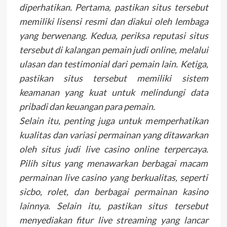
diperhatikan. Pertama, pastikan situs tersebut
memiliki lisensi resmi dan diakui oleh lembaga
yang berwenang. Kedua, periksa reputasi situs
tersebut di kalangan pemain judi online, melalui
ulasan dan testimonial dari pemain lain. Ketiga,
pastikan situs tersebut memiliki sistem
keamanan yang kuat untuk melindungi data
pribadi dan keuangan para pemain.
Selain itu, penting juga untuk memperhatikan
kualitas dan variasi permainan yang ditawarkan
oleh situs judi live casino online terpercaya.
Pilih situs yang menawarkan berbagai macam
permainan live casino yang berkualitas, seperti
sicbo, rolet, dan berbagai permainan kasino
lainnya. Selain itu, pastikan situs tersebut
menyediakan fitur live streaming yang lancar