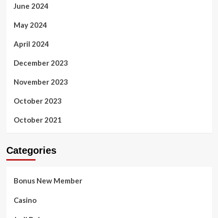
June 2024
May 2024
April 2024
December 2023
November 2023
October 2023
October 2021
Categories
Bonus New Member
Casino