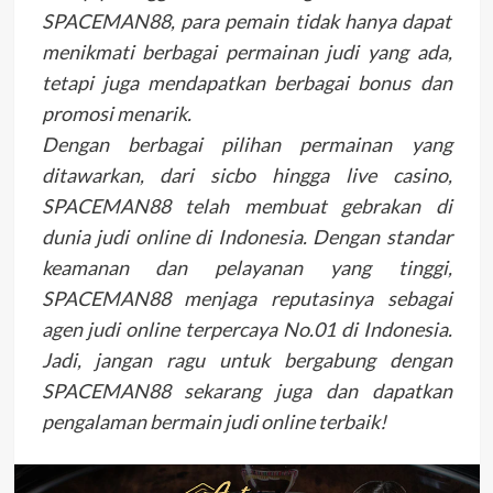
SPACEMAN88, para pemain tidak hanya dapat
menikmati berbagai permainan judi yang ada,
tetapi juga mendapatkan berbagai bonus dan
promosi menarik.
Dengan berbagai pilihan permainan yang
ditawarkan, dari sicbo hingga live casino,
SPACEMAN88 telah membuat gebrakan di
dunia judi online di Indonesia. Dengan standar
keamanan dan pelayanan yang tinggi,
SPACEMAN88 menjaga reputasinya sebagai
agen judi online terpercaya No.01 di Indonesia.
Jadi, jangan ragu untuk bergabung dengan
SPACEMAN88 sekarang juga dan dapatkan
pengalaman bermain judi online terbaik!