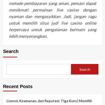
metode pembayaran yang aman, pemain dapat
menikmati permainan live casino dengan
nyaman dan mengasyikkan. Jadi, jangan ragu
untuk memilih situs judi live casino online
terpercaya untuk pengalaman bermain yang
lebih menyenangkan.
Search
Search
Recent Posts
Lisensi, Keamanan, dan Reputasi: Tiga Kunci Memilih