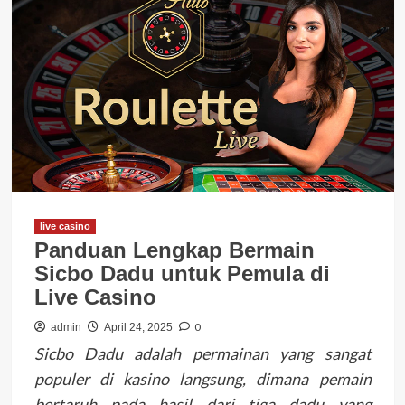
live casino
Panduan Lengkap Bermain
Sicbo Dadu untuk Pemula di
Live Casino
0
admin
April 24, 2025
Sicbo Dadu adalah permainan yang sangat
populer di kasino langsung, dimana pemain
bertaruh pada hasil dari tiga dadu yang