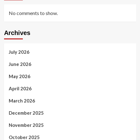
No comments to show.
Archives
July 2026
June 2026
May 2026
April 2026
March 2026
December 2025
November 2025
October 2025