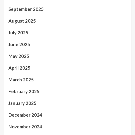
September 2025
August 2025
July 2025
June 2025
May 2025
April 2025
March 2025
February 2025
January 2025
December 2024
November 2024