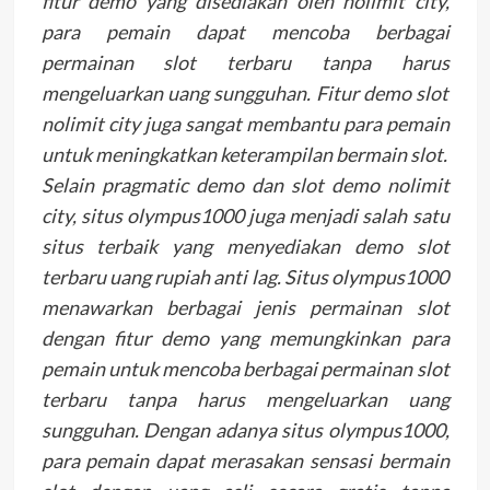
fitur demo yang disediakan oleh nolimit city,
para pemain dapat mencoba berbagai
permainan slot terbaru tanpa harus
mengeluarkan uang sungguhan. Fitur demo slot
nolimit city juga sangat membantu para pemain
untuk meningkatkan keterampilan bermain slot.
Selain pragmatic demo dan slot demo nolimit
city, situs olympus1000 juga menjadi salah satu
situs terbaik yang menyediakan demo slot
terbaru uang rupiah anti lag. Situs olympus1000
menawarkan berbagai jenis permainan slot
dengan fitur demo yang memungkinkan para
pemain untuk mencoba berbagai permainan slot
terbaru tanpa harus mengeluarkan uang
sungguhan. Dengan adanya situs olympus1000,
para pemain dapat merasakan sensasi bermain