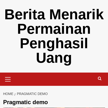
Skip
Berita Menarik
to
content
Permainan
Penghasil
Uang
Primary
Menu
HOME
PRAGMATIC DEMO
Pragmatic demo