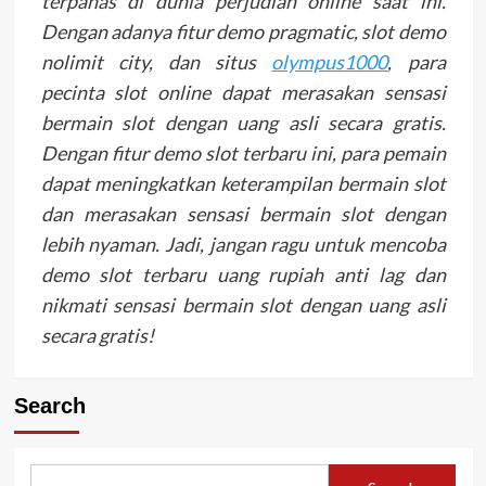
terpanas di dunia perjudian online saat ini.
Dengan adanya fitur demo pragmatic, slot demo
nolimit city, dan situs
olympus1000
, para
pecinta slot online dapat merasakan sensasi
bermain slot dengan uang asli secara gratis.
Dengan fitur demo slot terbaru ini, para pemain
dapat meningkatkan keterampilan bermain slot
dan merasakan sensasi bermain slot dengan
lebih nyaman. Jadi, jangan ragu untuk mencoba
demo slot terbaru uang rupiah anti lag dan
nikmati sensasi bermain slot dengan uang asli
secara gratis!
Search