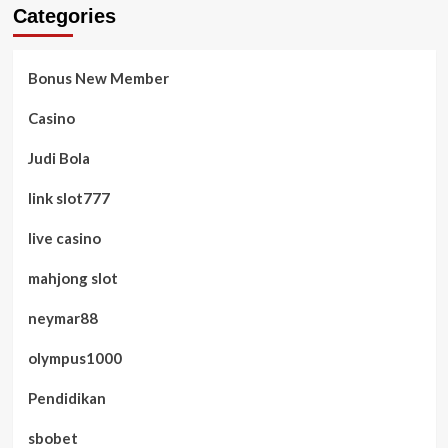
Categories
Bonus New Member
Casino
Judi Bola
link slot777
live casino
mahjong slot
neymar88
olympus1000
Pendidikan
sbobet