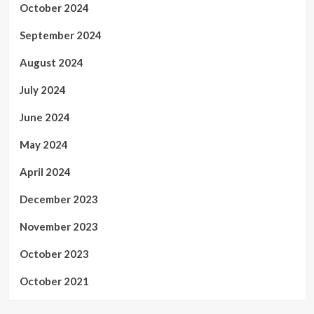
October 2024
September 2024
August 2024
July 2024
June 2024
May 2024
April 2024
December 2023
November 2023
October 2023
October 2021