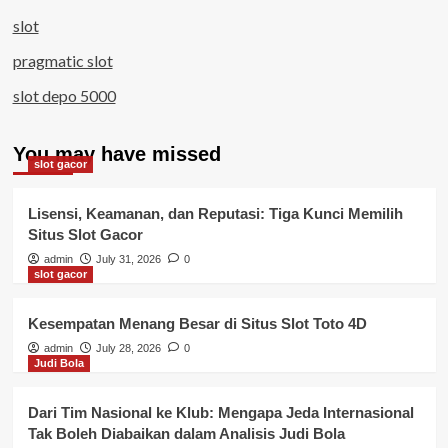
slot
pragmatic slot
slot depo 5000
You may have missed
slot gacor
Lisensi, Keamanan, dan Reputasi: Tiga Kunci Memilih
Situs Slot Gacor
admin
July 31, 2026
0
slot gacor
Kesempatan Menang Besar di Situs Slot Toto 4D
admin
July 28, 2026
0
Judi Bola
Dari Tim Nasional ke Klub: Mengapa Jeda Internasional
Tak Boleh Diabaikan dalam Analisis Judi Bola