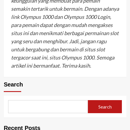
keunggulan yang membuat para pemain
semakin tertarik untuk bermain. Dengan adanya
link Olympus 1000 dan Olympus 1000 Login,
para pemain dapat dengan mudah mengakses
situs ini dan menikmati berbagai permainan slot
yang seru dan menghibur. Jadi, jangan ragu
untuk bergabung dan bermain di situs slot
tergacor saat ini, situs Olympus 1000. Semoga
artikel ini bermanfaat. Terima kasih.
Search
Search
Recent Posts