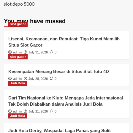
slot depo 5000
You may have missed
slot gacor
Lisensi, Keamanan, dan Reputasi: Tiga Kunci Memilih
Situs Slot Gacor
admin
July 31, 2026
0
slot gacor
Kesempatan Menang Besar di Situs Slot Toto 4D
admin
July 28, 2026
0
Judi Bola
Dari Tim Nasional ke Klub: Mengapa Jeda Internasional
Tak Boleh Diabaikan dalam Analisis Judi Bola
admin
July 21, 2026
0
Judi Bola
Judi Bola Derby, Waspadai Laga Panas yang Sulit