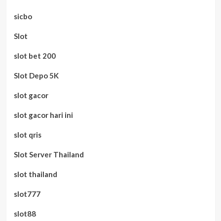
sicbo
Slot
slot bet 200
Slot Depo 5K
slot gacor
slot gacor hari ini
slot qris
Slot Server Thailand
slot thailand
slot777
slot88