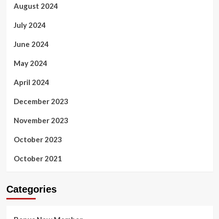
August 2024
July 2024
June 2024
May 2024
April 2024
December 2023
November 2023
October 2023
October 2021
Categories