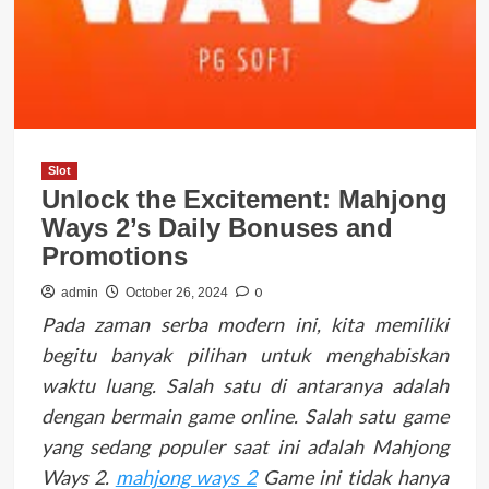
Slot
Unlock the Excitement: Mahjong
Ways 2’s Daily Bonuses and
Promotions
0
admin
October 26, 2024
Pada zaman serba modern ini, kita memiliki
begitu banyak pilihan untuk menghabiskan
waktu luang. Salah satu di antaranya adalah
dengan bermain game online. Salah satu game
yang sedang populer saat ini adalah Mahjong
Ways 2.
mahjong ways 2
Game ini tidak hanya