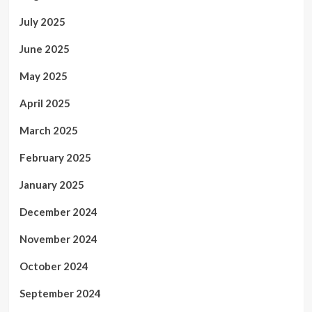
July 2025
June 2025
May 2025
April 2025
March 2025
February 2025
January 2025
December 2024
November 2024
October 2024
September 2024