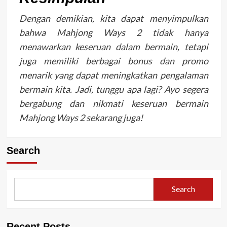
Dengan demikian, kita dapat menyimpulkan
bahwa Mahjong Ways 2 tidak hanya
menawarkan keseruan dalam bermain, tetapi
juga memiliki berbagai bonus dan promo
menarik yang dapat meningkatkan pengalaman
bermain kita. Jadi, tunggu apa lagi? Ayo segera
bergabung dan nikmati keseruan bermain
Mahjong Ways 2 sekarang juga!
Search
Search
Recent Posts