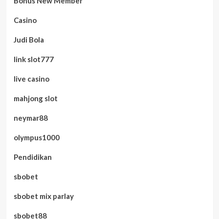
Bonus New Member
Casino
Judi Bola
link slot777
live casino
mahjong slot
neymar88
olympus1000
Pendidikan
sbobet
sbobet mix parlay
sbobet88