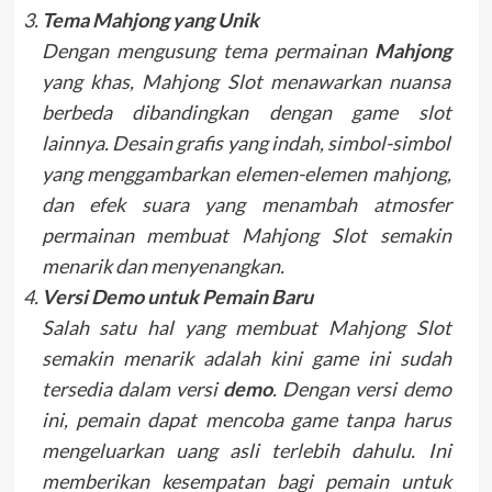
Tema Mahjong yang Unik
Dengan mengusung tema permainan
Mahjong
yang khas, Mahjong Slot menawarkan nuansa
berbeda dibandingkan dengan game slot
lainnya. Desain grafis yang indah, simbol-simbol
yang menggambarkan elemen-elemen mahjong,
dan efek suara yang menambah atmosfer
permainan membuat Mahjong Slot semakin
menarik dan menyenangkan.
Versi Demo untuk Pemain Baru
Salah satu hal yang membuat Mahjong Slot
semakin menarik adalah kini game ini sudah
tersedia dalam versi
demo
. Dengan versi demo
ini, pemain dapat mencoba game tanpa harus
mengeluarkan uang asli terlebih dahulu. Ini
memberikan kesempatan bagi pemain untuk