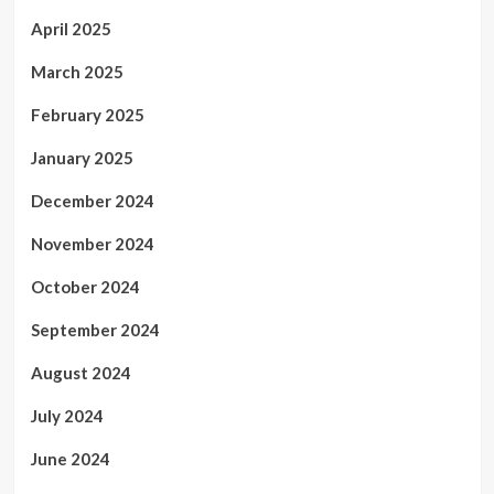
April 2025
March 2025
February 2025
January 2025
December 2024
November 2024
October 2024
September 2024
August 2024
July 2024
June 2024