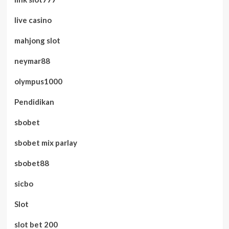
live casino
mahjong slot
neymar88
olympus1000
Pendidikan
sbobet
sbobet mix parlay
sbobet88
sicbo
Slot
slot bet 200