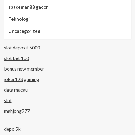
spaceman88 gacor
Teknologi
Uncategorized
slot deposit 5000
slot bet 100
bonus new member
joker123 gaming
data macau
slot
mahjong777
.
depo 5k