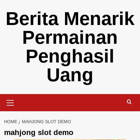
Skip
Berita Menarik
to
content
Permainan
Penghasil
Uang
Primary
Menu
HOME
MAHJONG SLOT DEMO
mahjong slot demo