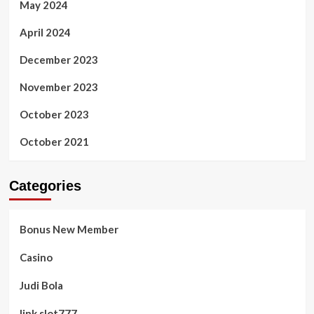
May 2024
April 2024
December 2023
November 2023
October 2023
October 2021
Categories
Bonus New Member
Casino
Judi Bola
link slot777