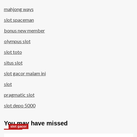
mahjong ways
slot spaceman
bonus new member
olympus slot
slot toto
situs slot
slot gacor malam ini
slot
pragmatic slot
slot depo 5000
You may have missed
slot gacor