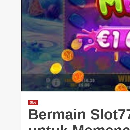
Slot
Bermain Slot77