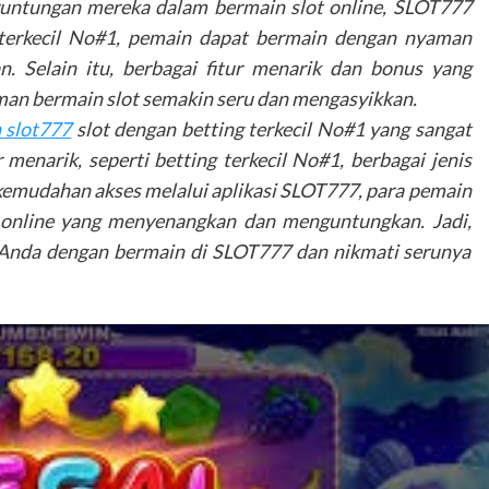
runtungan mereka dalam bermain slot online, SLOT777
g terkecil No#1, pemain dapat bermain dengan nyaman
n. Selain itu, berbagai fitur menarik dan bonus yang
n bermain slot semakin seru dan mengasyikkan.
 slot777
slot dengan betting terkecil No#1 yang sangat
 menarik, seperti betting terkecil No#1, berbagai jenis
kemudahan akses melalui aplikasi SLOT777, para pemain
 online yang menyenangkan dan menguntungkan. Jadi,
Anda dengan bermain di SLOT777 dan nikmati serunya