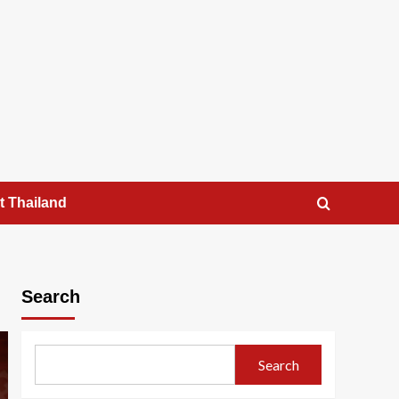
t Thailand
Search
Search