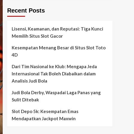
Recent Posts
Lisensi, Keamanan, dan Reputasi: Tiga Kunci
Memilih Situs Slot Gacor
Kesempatan Menang Besar di Situs Slot Toto
4D
Dari Tim Nasional ke Klub: Mengapa Jeda
Internasional Tak Boleh Diabaikan dalam
Analisis Judi Bola
Judi Bola Derby, Waspadai Laga Panas yang
Sulit Ditebak
Slot Depo 5k: Kesempatan Emas
Mendapatkan Jackpot Maxwin