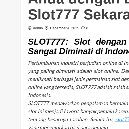
Slot777 Sekar
0
admin
December 4, 2025
SLOT777: Slot dengan 
Sangat Diminati di Indon
Pertumbuhan industri perjudian online di I
yang paling diminati adalah slot online. D
menikmati berbagai jenis permainan slot den
online yang tersedia, SLOT777 adalah salah sa
Indonesia.
SLOT777 menawarkan pengalaman bermain slo
slot ini menjadi favorit banyak pemain kare
tentang besarnya taruhan. Selain itu,
slot7
yang menggiurkan bagi para pemain.