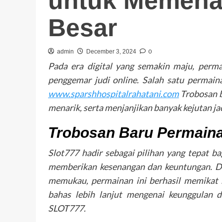
untuk Memena
Besar
0
admin
December 3, 2024
Pada era digital yang semakin maju, perma
penggemar judi online. Salah satu permain
www.sparshhospitalrahatani.com
Trobosan b
menarik, serta menjanjikan banyak kejutan ja
Trobosan Baru Permainan
Slot777 hadir sebagai pilihan yang tepat b
memberikan kesenangan dan keuntungan. Den
memukau, permainan ini berhasil memikat ha
bahas lebih lanjut mengenai keunggulan d
SLOT777.