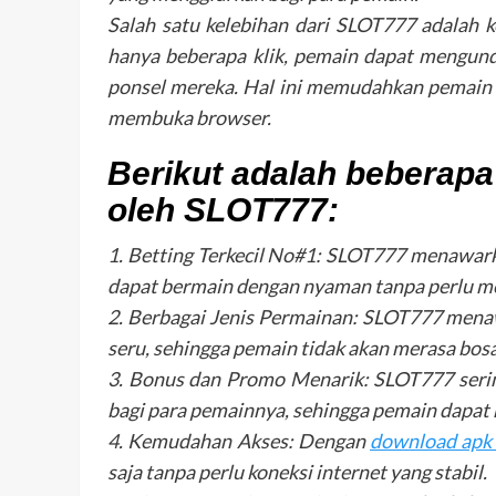
Salah satu kelebihan dari SLOT777 adalah
hanya beberapa klik, pemain dapat mengund
ponsel mereka. Hal ini memudahkan pemain u
membuka browser.
Berikut adalah beberapa
oleh SLOT777:
1. Betting Terkecil No#1: SLOT777 menawarka
dapat bermain dengan nyaman tanpa perlu m
2. Berbagai Jenis Permainan: SLOT777 menaw
seru, sehingga pemain tidak akan merasa bos
3. Bonus dan Promo Menarik: SLOT777 seri
bagi para pemainnya, sehingga pemain dapa
4. Kemudahan Akses: Dengan
download apk 
saja tanpa perlu koneksi internet yang stabil.