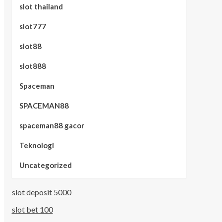
slot thailand
slot777
slot88
slot888
Spaceman
SPACEMAN88
spaceman88 gacor
Teknologi
Uncategorized
slot deposit 5000
slot bet 100