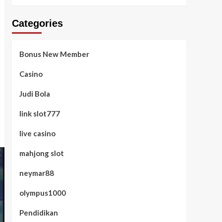
Categories
Bonus New Member
Casino
Judi Bola
link slot777
live casino
mahjong slot
neymar88
olympus1000
Pendidikan