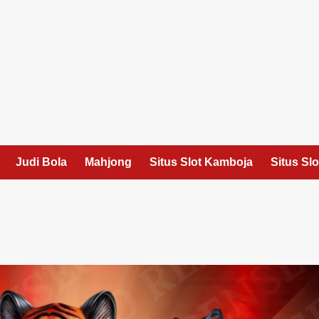
Judi Bola
Mahjong
Situs Slot Kamboja
Situs Slo