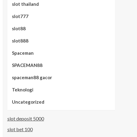
slot thailand
slot777
slot88
slot888
Spaceman
SPACEMAN88
spaceman88 gacor
Teknologi
Uncategorized
slot deposit 5000
slot bet 100