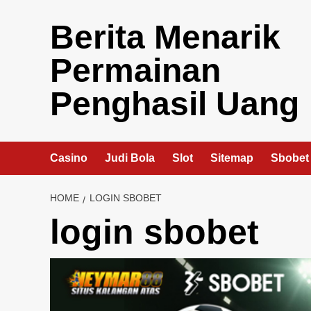
Skip
to
Berita Menarik
content
Permainan
Penghasil Uang
Casino
Judi Bola
Slot
Sitemap
Sbobet
HOME
LOGIN SBOBET
login sbobet