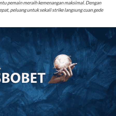
ntu pemain meraih kemenangan maksimal. Dengan
epat, peluang untuk sekali strike langsung cuan gede