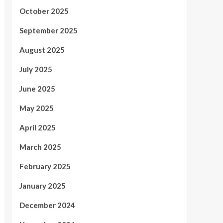
October 2025
September 2025
August 2025
July 2025
June 2025
May 2025
April 2025
March 2025
February 2025
January 2025
December 2024