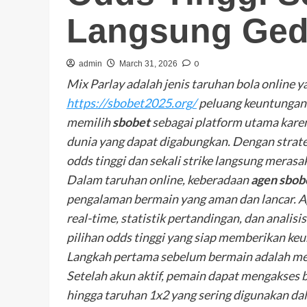
Langsung Ge
0
admin
March 31, 2026
Mix Parlay adalah jenis taruhan bola online 
https://sbobet2025.org/
peluang keuntungan 
memilih
sbobet
sebagai platform utama karen
dunia yang dapat digabungkan. Dengan strateg
odds tinggi dan sekali strike langsung merasa
Dalam taruhan online, keberadaan
agen sbob
pengalaman bermain yang aman dan lancar. A
real-time, statistik pertandingan, dan anal
pilihan odds tinggi yang siap memberikan ke
Langkah pertama sebelum bermain adalah m
Setelah akun aktif, pemain dapat mengakses b
hingga taruhan 1x2 yang sering digunakan da