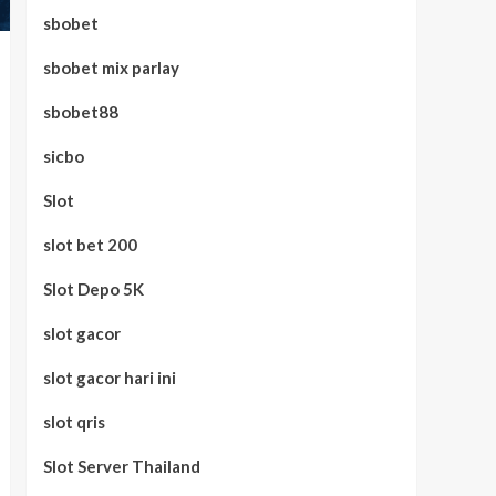
sbobet
sbobet mix parlay
sbobet88
sicbo
Slot
slot bet 200
Slot Depo 5K
slot gacor
slot gacor hari ini
slot qris
Slot Server Thailand