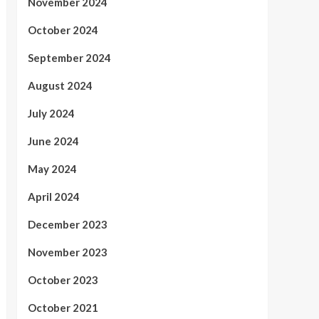
November 2024
October 2024
September 2024
August 2024
July 2024
June 2024
May 2024
April 2024
December 2023
November 2023
October 2023
October 2021