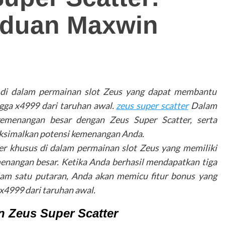
duan Maxwin
ur di dalam permainan slot Zeus yang dapat membantu
gga x4999 dari taruhan awal.
zeus super scatter
Dalam
 kemenangan besar dengan Zeus Super Scatter, serta
simalkan potensi kemenangan Anda.
er khusus di dalam permainan slot Zeus yang memiliki
enangan besar. Ketika Anda berhasil mendapatkan tiga
alam satu putaran, Anda akan memicu fitur bonus yang
4999 dari taruhan awal.
 Zeus Super Scatter