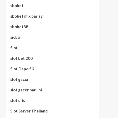
sbobet
sbobet mix parlay
sbobet88
sicbo
Slot
slot bet 200
Slot Depo 5K
slot gacor
slot gacor hari ini
slot qris
Slot Server Thailand