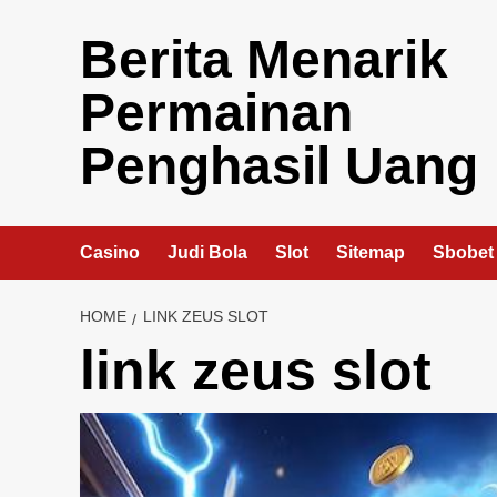
Skip
to
Berita Menarik
content
Permainan
Penghasil Uang
Casino
Judi Bola
Slot
Sitemap
Sbobet
HOME
LINK ZEUS SLOT
link zeus slot