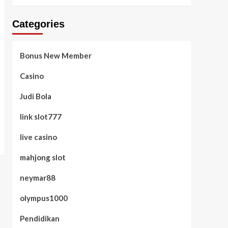
Categories
Bonus New Member
Casino
Judi Bola
link slot777
live casino
mahjong slot
neymar88
olympus1000
Pendidikan