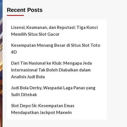
Recent Posts
Lisensi, Keamanan, dan Reputasi: Tiga Kunci
Memilih Situs Slot Gacor
Kesempatan Menang Besar di Situs Slot Toto
4D
Dari Tim Nasional ke Klub: Mengapa Jeda
Internasional Tak Boleh Diabaikan dalam
Analisis Judi Bola
Judi Bola Derby, Waspadai Laga Panas yang
Sulit Ditebak
Slot Depo 5k: Kesempatan Emas
Mendapatkan Jackpot Maxwin