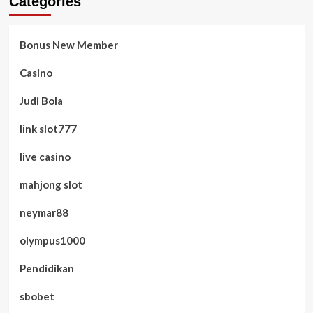
Categories
Bonus New Member
Casino
Judi Bola
link slot777
live casino
mahjong slot
neymar88
olympus1000
Pendidikan
sbobet