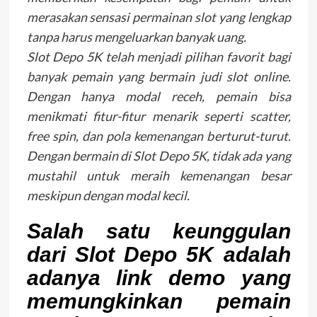
merasakan sensasi permainan slot yang lengkap
tanpa harus mengeluarkan banyak uang.
Slot Depo 5K telah menjadi pilihan favorit bagi
banyak pemain yang bermain judi slot online.
Dengan hanya modal receh, pemain bisa
menikmati fitur-fitur menarik seperti scatter,
free spin, dan pola kemenangan berturut-turut.
Dengan bermain di Slot Depo 5K, tidak ada yang
mustahil untuk meraih kemenangan besar
meskipun dengan modal kecil.
Salah satu keunggulan
dari Slot Depo 5K adalah
adanya link demo yang
memungkinkan pemain