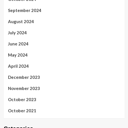
September 2024
August 2024
July 2024
June 2024
May 2024
April 2024
December 2023
November 2023
October 2023
October 2021