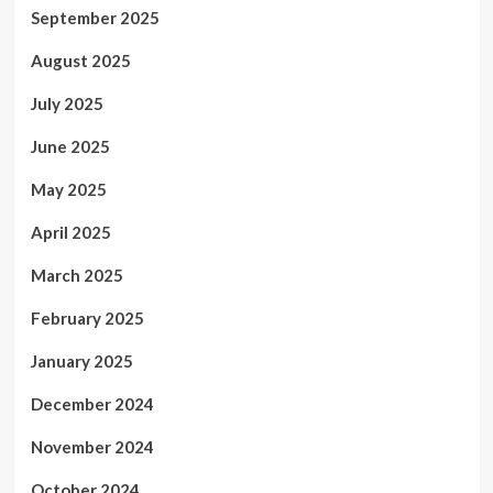
September 2025
August 2025
July 2025
June 2025
May 2025
April 2025
March 2025
February 2025
January 2025
December 2024
November 2024
October 2024