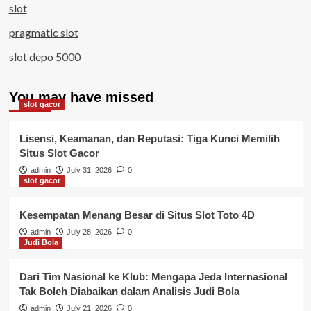
slot
pragmatic slot
slot depo 5000
You may have missed
slot gacor
Lisensi, Keamanan, dan Reputasi: Tiga Kunci Memilih
Situs Slot Gacor
admin
July 31, 2026
0
slot gacor
Kesempatan Menang Besar di Situs Slot Toto 4D
admin
July 28, 2026
0
Judi Bola
Dari Tim Nasional ke Klub: Mengapa Jeda Internasional
Tak Boleh Diabaikan dalam Analisis Judi Bola
admin
July 21, 2026
0