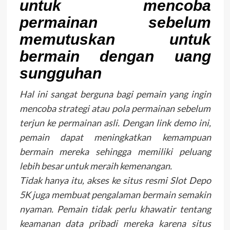
untuk mencoba
permainan sebelum
memutuskan untuk
bermain dengan uang
sungguhan
Hal ini sangat berguna bagi pemain yang ingin
mencoba strategi atau pola permainan sebelum
terjun ke permainan asli. Dengan link demo ini,
pemain dapat meningkatkan kemampuan
bermain mereka sehingga memiliki peluang
lebih besar untuk meraih kemenangan.
Tidak hanya itu, akses ke situs resmi Slot Depo
5K juga membuat pengalaman bermain semakin
nyaman. Pemain tidak perlu khawatir tentang
keamanan data pribadi mereka karena situs