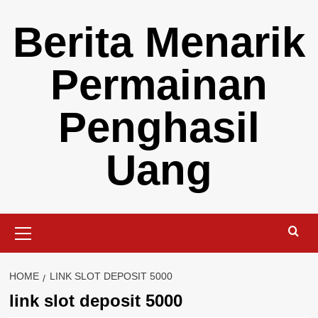
Skip
Berita Menarik
to
content
Permainan
Penghasil
Uang
Primary
Menu
HOME
LINK SLOT DEPOSIT 5000
link slot deposit 5000