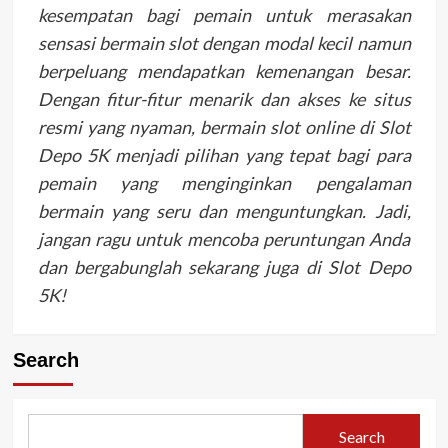
kesempatan bagi pemain untuk merasakan
sensasi bermain slot dengan modal kecil namun
berpeluang mendapatkan kemenangan besar.
Dengan fitur-fitur menarik dan akses ke situs
resmi yang nyaman, bermain slot online di Slot
Depo 5K menjadi pilihan yang tepat bagi para
pemain yang menginginkan pengalaman
bermain yang seru dan menguntungkan. Jadi,
jangan ragu untuk mencoba peruntungan Anda
dan bergabunglah sekarang juga di Slot Depo
5K!
Search
Search