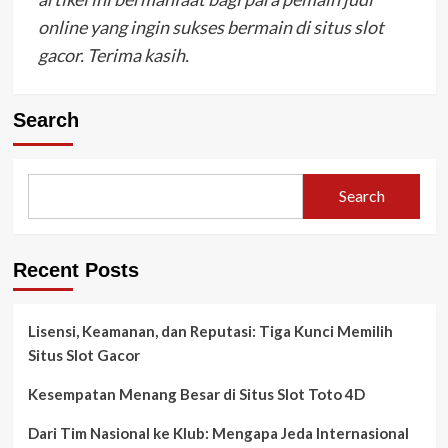
online yang ingin sukses bermain di situs slot
gacor. Terima kasih.
Search
Search
Recent Posts
Lisensi, Keamanan, dan Reputasi: Tiga Kunci Memilih
Situs Slot Gacor
Kesempatan Menang Besar di Situs Slot Toto 4D
Dari Tim Nasional ke Klub: Mengapa Jeda Internasional