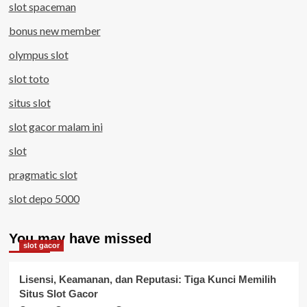
slot spaceman
bonus new member
olympus slot
slot toto
situs slot
slot gacor malam ini
slot
pragmatic slot
slot depo 5000
You may have missed
slot gacor
Lisensi, Keamanan, dan Reputasi: Tiga Kunci Memilih
Situs Slot Gacor