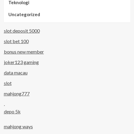
Teknologi
Uncategorized
slot deposit 5000
slot bet 100
bonus new member
joker123 gaming
data macau
slot
mahjong777
.
depo 5k
mahjong ways