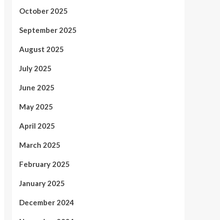
October 2025
September 2025
August 2025
July 2025
June 2025
May 2025
April 2025
March 2025
February 2025
January 2025
December 2024