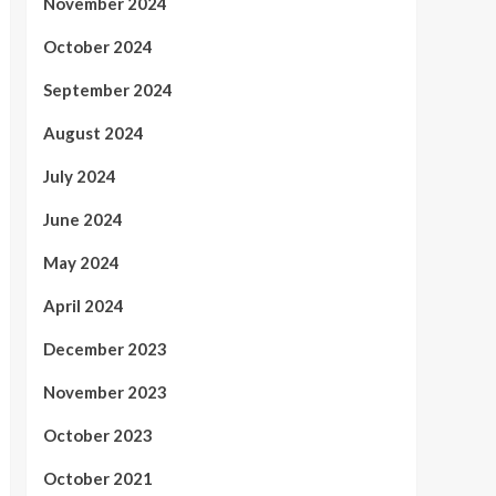
November 2024
October 2024
September 2024
August 2024
July 2024
June 2024
May 2024
April 2024
December 2023
November 2023
October 2023
October 2021