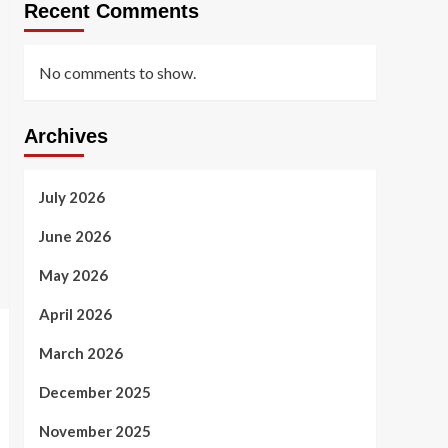
Recent Comments
No comments to show.
Archives
July 2026
June 2026
May 2026
April 2026
March 2026
December 2025
November 2025