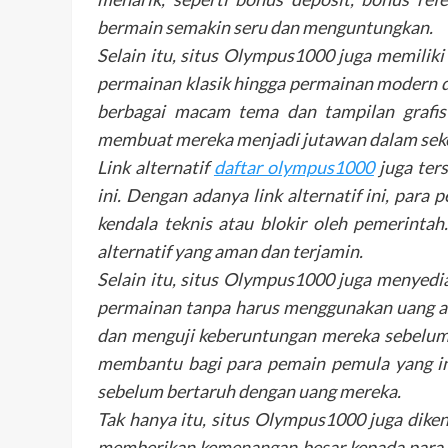
bermain semakin seru dan menguntungkan.
Selain itu, situs Olympus1000 juga memiliki
permainan klasik hingga permainan modern de
berbagai macam tema dan tampilan grafis
membuat mereka menjadi jutawan dalam seke
Link alternatif
daftar olympus1000
juga ter
ini. Dengan adanya link alternatif ini, para
kendala teknis atau blokir oleh pemerintah
alternatif yang aman dan terjamin.
Selain itu, situs Olympus1000 juga menyedi
permainan tanpa harus menggunakan uang asl
dan menguji keberuntungan mereka sebelum 
membantu bagi para pemain pemula yang in
sebelum bertaruh dengan uang mereka.
Tak hanya itu, situs Olympus1000 juga dike
memberikan kemenangan besar kepada para p