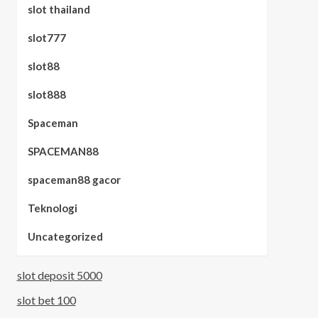
slot thailand
slot777
slot88
slot888
Spaceman
SPACEMAN88
spaceman88 gacor
Teknologi
Uncategorized
slot deposit 5000
slot bet 100