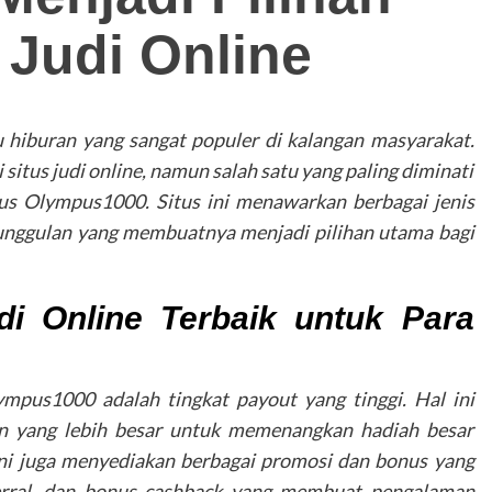
 Judi Online
atu hiburan yang sangat populer di kalangan masyarakat.
 situs judi online, namun salah satu yang paling diminati
tus Olympus1000. Situs ini menawarkan berbagai jenis
r unggulan yang membuatnya menjadi pilihan utama bagi
di Online Terbaik untuk Para
ympus1000 adalah tingkat payout yang tinggi. Hal ini
 yang lebih besar untuk memenangkan hadiah besar
us ini juga menyediakan berbagai promosi dan bonus yang
ferral, dan bonus cashback yang membuat pengalaman