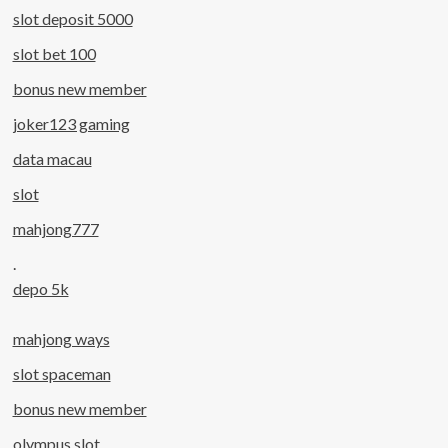
slot deposit 5000
slot bet 100
bonus new member
joker123 gaming
data macau
slot
mahjong777
.
depo 5k
mahjong ways
slot spaceman
bonus new member
olympus slot