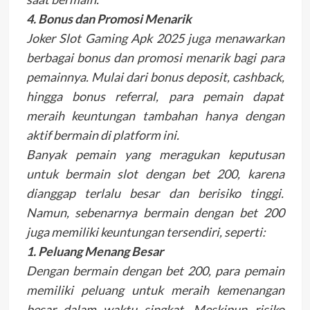
4. Bonus dan Promosi Menarik
Joker Slot Gaming Apk 2025 juga menawarkan
berbagai bonus dan promosi menarik bagi para
pemainnya. Mulai dari bonus deposit, cashback,
hingga bonus referral, para pemain dapat
meraih keuntungan tambahan hanya dengan
aktif bermain di platform ini.
Banyak pemain yang meragukan keputusan
untuk bermain slot dengan bet 200, karena
dianggap terlalu besar dan berisiko tinggi.
Namun, sebenarnya bermain dengan bet 200
juga memiliki keuntungan tersendiri, seperti:
1. Peluang Menang Besar
Dengan bermain dengan bet 200, para pemain
memiliki peluang untuk meraih kemenangan
besar dalam waktu singkat. Meskipun risiko