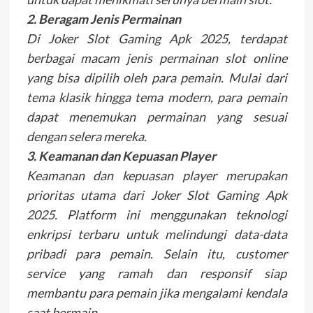
2. Beragam Jenis Permainan
Di Joker Slot Gaming Apk 2025, terdapat
berbagai macam jenis permainan slot online
yang bisa dipilih oleh para pemain. Mulai dari
tema klasik hingga tema modern, para pemain
dapat menemukan permainan yang sesuai
dengan selera mereka.
3. Keamanan dan Kepuasan Player
Keamanan dan kepuasan player merupakan
prioritas utama dari Joker Slot Gaming Apk
2025. Platform ini menggunakan teknologi
enkripsi terbaru untuk melindungi data-data
pribadi para pemain. Selain itu, customer
service yang ramah dan responsif siap
membantu para pemain jika mengalami kendala
saat bermain.