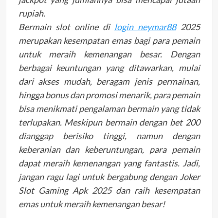
rupiah.
Bermain slot online di
login neymar88
2025
merupakan kesempatan emas bagi para pemain
untuk meraih kemenangan besar. Dengan
berbagai keuntungan yang ditawarkan, mulai
dari akses mudah, beragam jenis permainan,
hingga bonus dan promosi menarik, para pemain
bisa menikmati pengalaman bermain yang tidak
terlupakan. Meskipun bermain dengan bet 200
dianggap berisiko tinggi, namun dengan
keberanian dan keberuntungan, para pemain
dapat meraih kemenangan yang fantastis. Jadi,
jangan ragu lagi untuk bergabung dengan Joker
Slot Gaming Apk 2025 dan raih kesempatan
emas untuk meraih kemenangan besar!