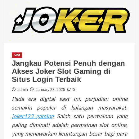
Slot
Jangkau Potensi Penuh dengan
Akses Joker Slot Gaming di
Situs Login Terbaik
0
admin
January 28, 2025
Pada era digital saat ini, perjudian online
semakin populer di kalangan masyarakat.
joker123 gaming
Salah satu permainan yang
paling diminati adalah permainan slot online,
yang menawarkan keuntungan besar bagi para