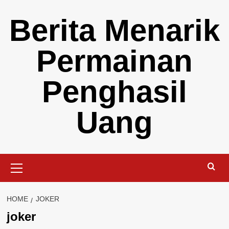
Skip
Berita Menarik
to
content
Permainan
Penghasil
Uang
Primary
Menu
HOME
JOKER
joker