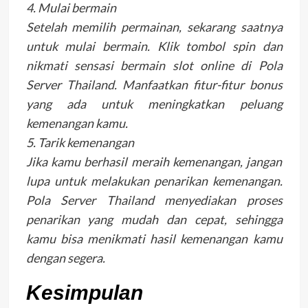
4. Mulai bermain
Setelah memilih permainan, sekarang saatnya
untuk mulai bermain. Klik tombol spin dan
nikmati sensasi bermain slot online di Pola
Server Thailand. Manfaatkan fitur-fitur bonus
yang ada untuk meningkatkan peluang
kemenangan kamu.
5. Tarik kemenangan
Jika kamu berhasil meraih kemenangan, jangan
lupa untuk melakukan penarikan kemenangan.
Pola Server Thailand menyediakan proses
penarikan yang mudah dan cepat, sehingga
kamu bisa menikmati hasil kemenangan kamu
dengan segera.
Kesimpulan