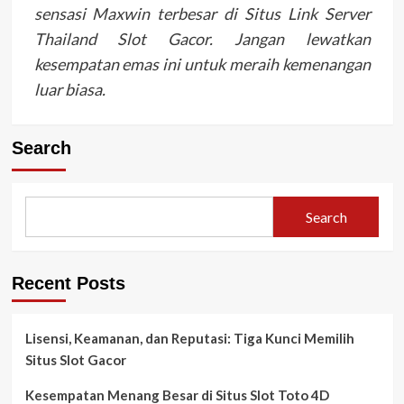
sensasi Maxwin terbesar di Situs Link Server
Thailand Slot Gacor. Jangan lewatkan
kesempatan emas ini untuk meraih kemenangan
luar biasa.
Search
Search
Recent Posts
Lisensi, Keamanan, dan Reputasi: Tiga Kunci Memilih
Situs Slot Gacor
Kesempatan Menang Besar di Situs Slot Toto 4D