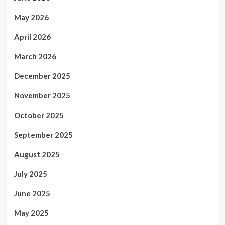
May 2026
April 2026
March 2026
December 2025
November 2025
October 2025
September 2025
August 2025
July 2025
June 2025
May 2025