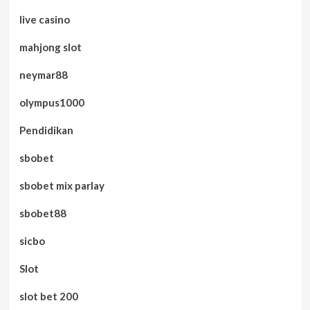
live casino
mahjong slot
neymar88
olympus1000
Pendidikan
sbobet
sbobet mix parlay
sbobet88
sicbo
Slot
slot bet 200