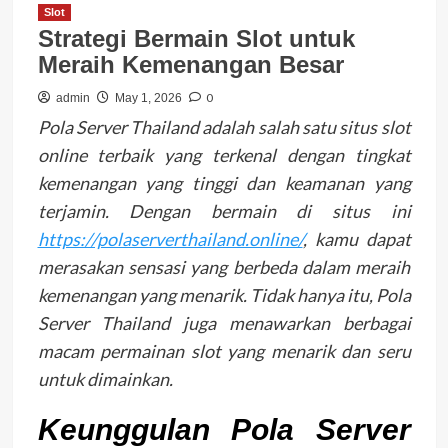
Slot
Strategi Bermain Slot untuk
Meraih Kemenangan Besar
0
admin
May 1, 2026
Pola Server Thailand adalah salah satu situs slot
online terbaik yang terkenal dengan tingkat
kemenangan yang tinggi dan keamanan yang
terjamin. Dengan bermain di situs ini
https://polaserverthailand.online/
, kamu dapat
merasakan sensasi yang berbeda dalam meraih
kemenangan yang menarik. Tidak hanya itu, Pola
Server Thailand juga menawarkan berbagai
macam permainan slot yang menarik dan seru
untuk dimainkan.
Keunggulan Pola Server