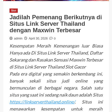
Slot
Jadilah Pemenang Berikutnya di
Situs Link Server Thailand
dengan Maxwin Terbesar
0
admin
April 30, 2026
Kesempatan Meraih Kemenangan luar Biasa
Hanya ada Di Situs Link Server Thailand, Daftar
Sekarang dan Rasakan Sensasi Maxwin Terbesar
di Situs Link Server Thailand Slot Gacor
Pada era digital yang semakin berkembang ini,
banyak sekali situs judi online yang
bermunculan di berbagai negara. Salah satu
situs yang saat ini sedang naik daun adalah Situs
https://linkserverthailand.online/
. Situs ini
menawarkan kesempatan untuk meraih