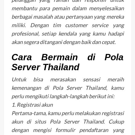
membantu para pemain dalam menyelesaikan
berbagai masalah atau pertanyaan yang mereka
miliki. Dengan tim customer service yang
profesional, setiap kendala yang kamu hadapi
akan segera ditangani dengan baik dan cepat.
Cara Bermain di Pola
Server Thailand
Untuk bisa merasakan sensasi meraih
kemenangan di Pola Server Thailand, kamu
perlu mengikuti langkah-langkah berikut ini:
1. Registrasi akun
Pertama-tama, kamu perlu melakukan registrasi
akun di situs Pola Server Thailand. Cukup
dengan mengisi formulir pendaftaran yang