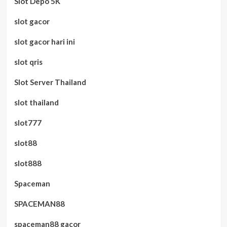
Slot Depo 5K
slot gacor
slot gacor hari ini
slot qris
Slot Server Thailand
slot thailand
slot777
slot88
slot888
Spaceman
SPACEMAN88
spaceman88 gacor