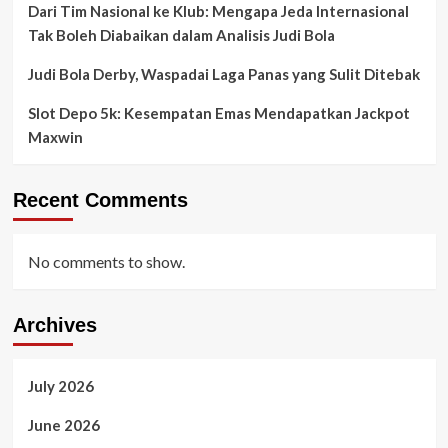
Dari Tim Nasional ke Klub: Mengapa Jeda Internasional
Tak Boleh Diabaikan dalam Analisis Judi Bola
Judi Bola Derby, Waspadai Laga Panas yang Sulit Ditebak
Slot Depo 5k: Kesempatan Emas Mendapatkan Jackpot
Maxwin
Recent Comments
No comments to show.
Archives
July 2026
June 2026