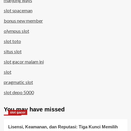
mahjong ways
slot spaceman
bonus new member
olympus slot
slot toto
situs slot
slot gacor malam ini
slot
pragmatic slot
slot depo 5000
You may have missed
slot gacor
Lisensi, Keamanan, dan Reputasi: Tiga Kunci Memilih