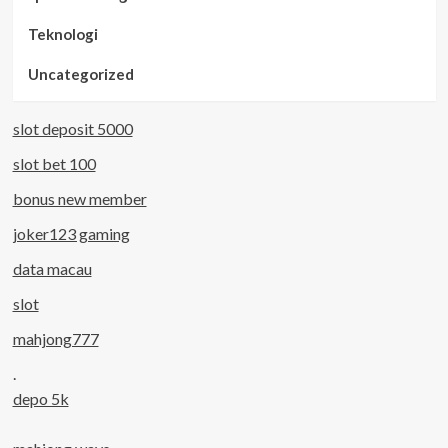
Teknologi
Uncategorized
slot deposit 5000
slot bet 100
bonus new member
joker123 gaming
data macau
slot
mahjong777
.
depo 5k