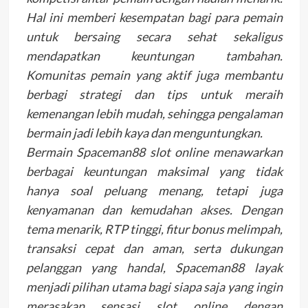
Hal ini memberi kesempatan bagi para pemain
untuk bersaing secara sehat sekaligus
mendapatkan keuntungan tambahan.
Komunitas pemain yang aktif juga membantu
berbagi strategi dan tips untuk meraih
kemenangan lebih mudah, sehingga pengalaman
bermain jadi lebih kaya dan menguntungkan.
Bermain Spaceman88 slot online menawarkan
berbagai keuntungan maksimal yang tidak
hanya soal peluang menang, tetapi juga
kenyamanan dan kemudahan akses. Dengan
tema menarik, RTP tinggi, fitur bonus melimpah,
transaksi cepat dan aman, serta dukungan
pelanggan yang handal, Spaceman88 layak
menjadi pilihan utama bagi siapa saja yang ingin
merasakan sensasi slot online dengan