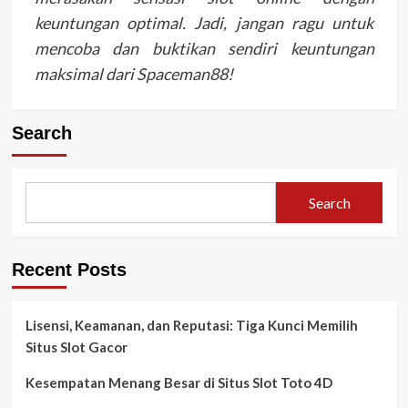
keuntungan optimal. Jadi, jangan ragu untuk
mencoba dan buktikan sendiri keuntungan
maksimal dari Spaceman88!
Search
Search
Recent Posts
Lisensi, Keamanan, dan Reputasi: Tiga Kunci Memilih
Situs Slot Gacor
Kesempatan Menang Besar di Situs Slot Toto 4D