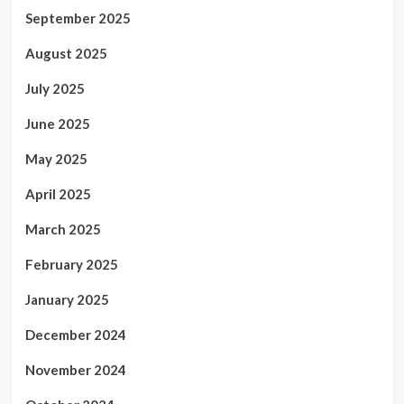
September 2025
August 2025
July 2025
June 2025
May 2025
April 2025
March 2025
February 2025
January 2025
December 2024
November 2024