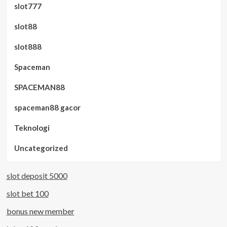
slot777
slot88
slot888
Spaceman
SPACEMAN88
spaceman88 gacor
Teknologi
Uncategorized
slot deposit 5000
slot bet 100
bonus new member