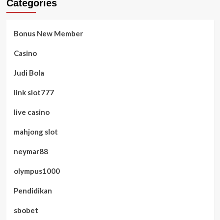
Categories
Bonus New Member
Casino
Judi Bola
link slot777
live casino
mahjong slot
neymar88
olympus1000
Pendidikan
sbobet