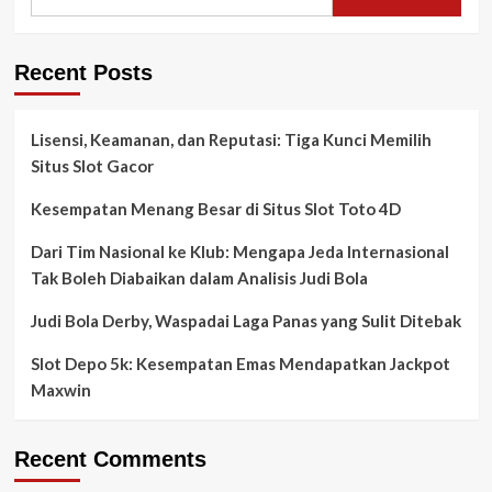
Recent Posts
Lisensi, Keamanan, dan Reputasi: Tiga Kunci Memilih
Situs Slot Gacor
Kesempatan Menang Besar di Situs Slot Toto 4D
Dari Tim Nasional ke Klub: Mengapa Jeda Internasional
Tak Boleh Diabaikan dalam Analisis Judi Bola
Judi Bola Derby, Waspadai Laga Panas yang Sulit Ditebak
Slot Depo 5k: Kesempatan Emas Mendapatkan Jackpot
Maxwin
Recent Comments