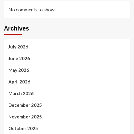
No comments to show.
Archives
July 2026
June 2026
May 2026
April 2026
March 2026
December 2025
November 2025
October 2025