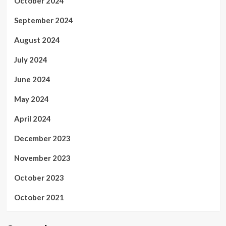
October 2024
September 2024
August 2024
July 2024
June 2024
May 2024
April 2024
December 2023
November 2023
October 2023
October 2021