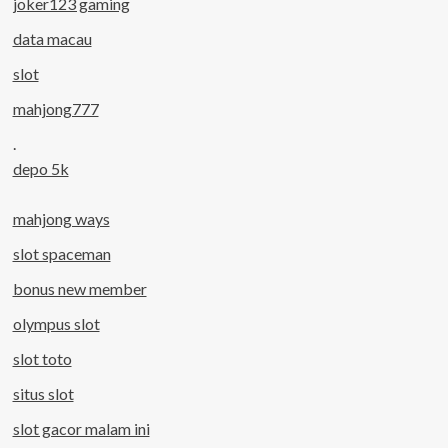
joker123 gaming
data macau
slot
mahjong777
.
depo 5k
mahjong ways
slot spaceman
bonus new member
olympus slot
slot toto
situs slot
slot gacor malam ini