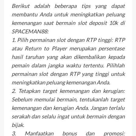
Berikut adalah beberapa tips yang dapat
membantu Anda untuk meningkatkan peluang
kemenangan saat bermain slot deposit 10k di
SPACEMAN88:
1. Pilih permainan slot dengan RTP tinggi: RTP
atau Return to Player merupakan persentase
hasil taruhan yang akan dikembalikan kepada
pemain dalam jangka waktu tertentu. Pilihlah
permainan slot dengan RTP yang tinggi untuk
meningkatkan peluang kemenangan Anda.
2. Tetapkan target kemenangan dan kerugian:
Sebelum memulai bermain, tentukanlah target
kemenangan dan kerugian Anda. Jangan terlalu
serakah dan selalu ingat untuk bermain dengan
bijak.
3. Manfaatkan bonus dan promosi: