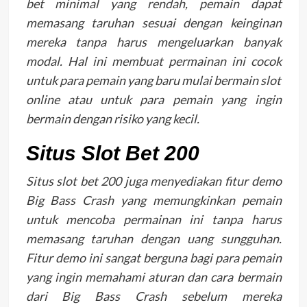
bet minimal yang rendah, pemain dapat
memasang taruhan sesuai dengan keinginan
mereka tanpa harus mengeluarkan banyak
modal. Hal ini membuat permainan ini cocok
untuk para pemain yang baru mulai bermain slot
online atau untuk para pemain yang ingin
bermain dengan risiko yang kecil.
Situs Slot Bet 200
Situs slot bet 200 juga menyediakan fitur demo
Big Bass Crash yang memungkinkan pemain
untuk mencoba permainan ini tanpa harus
memasang taruhan dengan uang sungguhan.
Fitur demo ini sangat berguna bagi para pemain
yang ingin memahami aturan dan cara bermain
dari Big Bass Crash sebelum mereka