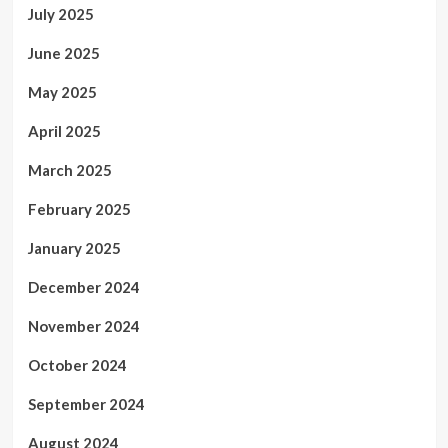
July 2025
June 2025
May 2025
April 2025
March 2025
February 2025
January 2025
December 2024
November 2024
October 2024
September 2024
August 2024