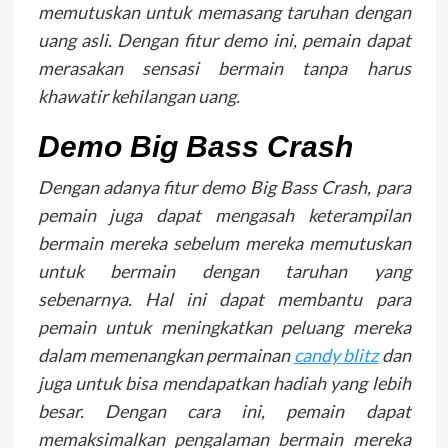
memutuskan untuk memasang taruhan dengan
uang asli. Dengan fitur demo ini, pemain dapat
merasakan sensasi bermain tanpa harus
khawatir kehilangan uang.
Demo Big Bass Crash
Dengan adanya fitur demo Big Bass Crash, para
pemain juga dapat mengasah keterampilan
bermain mereka sebelum mereka memutuskan
untuk bermain dengan taruhan yang
sebenarnya. Hal ini dapat membantu para
pemain untuk meningkatkan peluang mereka
dalam memenangkan permainan
candy blitz
dan
juga untuk bisa mendapatkan hadiah yang lebih
besar. Dengan cara ini, pemain dapat
memaksimalkan pengalaman bermain mereka