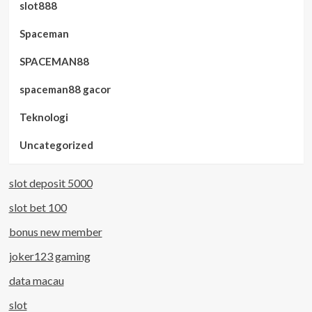
slot888
Spaceman
SPACEMAN88
spaceman88 gacor
Teknologi
Uncategorized
slot deposit 5000
slot bet 100
bonus new member
joker123 gaming
data macau
slot