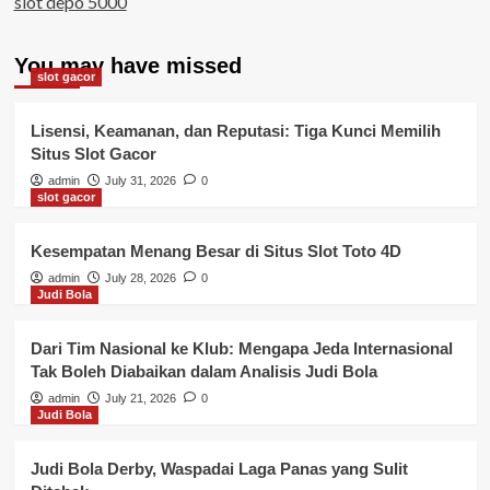
slot depo 5000
You may have missed
slot gacor
Lisensi, Keamanan, dan Reputasi: Tiga Kunci Memilih
Situs Slot Gacor
admin
July 31, 2026
0
slot gacor
Kesempatan Menang Besar di Situs Slot Toto 4D
admin
July 28, 2026
0
Judi Bola
Dari Tim Nasional ke Klub: Mengapa Jeda Internasional
Tak Boleh Diabaikan dalam Analisis Judi Bola
admin
July 21, 2026
0
Judi Bola
Judi Bola Derby, Waspadai Laga Panas yang Sulit