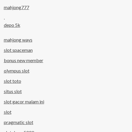
mahjong777
.
depo 5k
mahjong ways
slot spaceman
bonus new member
olympus slot
slot toto
situs slot
slot gacor malam ini
slot
pragmatic slot