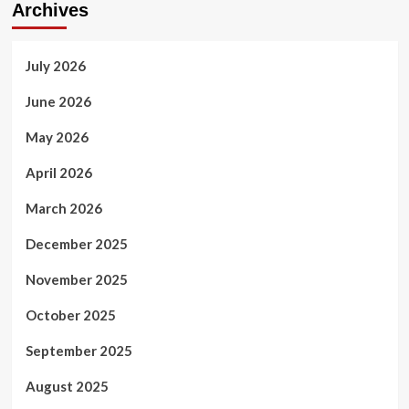
Archives
July 2026
June 2026
May 2026
April 2026
March 2026
December 2025
November 2025
October 2025
September 2025
August 2025