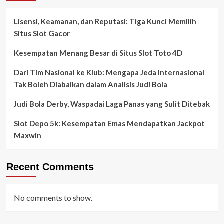
Lisensi, Keamanan, dan Reputasi: Tiga Kunci Memilih
Situs Slot Gacor
Kesempatan Menang Besar di Situs Slot Toto 4D
Dari Tim Nasional ke Klub: Mengapa Jeda Internasional
Tak Boleh Diabaikan dalam Analisis Judi Bola
Judi Bola Derby, Waspadai Laga Panas yang Sulit Ditebak
Slot Depo 5k: Kesempatan Emas Mendapatkan Jackpot
Maxwin
Recent Comments
No comments to show.