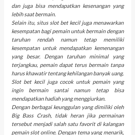
dan juga bisa mendapatkan kesenangan yang
lebih saat bermain.
Selain itu, situs slot bet kecil juga menawarkan
kesempatan bagi pemain untuk bermain dengan
taruhan rendah namun tetap memiliki
kesempatan untuk mendapatkan kemenangan
yang besar. Dengan taruhan minimal yang
terjangkau, pemain dapat terus bermain tanpa
harus khawatir tentang kehilangan banyak uang.
Slot bet kecil juga cocok untuk pemain yang
ingin bermain santai namun tetap bisa
mendapatkan hadiah yang menggiurkan.
Dengan berbagai keunggulan yang dimiliki oleh
Big Bass Crash, tidak heran jika permainan
tersebut menjadi salah satu favorit di kalangan
pemain slot online. Dengan tema yang menarik,