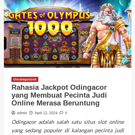
Uncategorized
Rahasia Jackpot Odingacor
yang Membuat Pecinta Judi
Online Merasa Beruntung
0
admin
April 12, 2024
Odingacor adalah salah satu situs slot online
yang sedang populer di kalangan pecinta judi