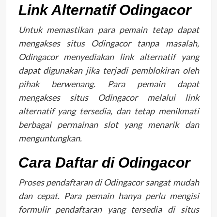
Link Alternatif Odingacor
Untuk memastikan para pemain tetap dapat
mengakses situs Odingacor tanpa masalah,
Odingacor menyediakan link alternatif yang
dapat digunakan jika terjadi pemblokiran oleh
pihak berwenang. Para pemain dapat
mengakses situs Odingacor melalui link
alternatif yang tersedia, dan tetap menikmati
berbagai permainan slot yang menarik dan
menguntungkan.
Cara Daftar di Odingacor
Proses pendaftaran di Odingacor sangat mudah
dan cepat. Para pemain hanya perlu mengisi
formulir pendaftaran yang tersedia di situs