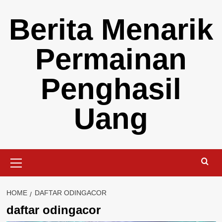
Skip
Berita Menarik
to
content
Permainan
Penghasil
Uang
Primary
Menu
HOME
DAFTAR ODINGACOR
daftar odingacor