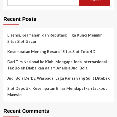
Recent Posts
Lisensi, Keamanan, dan Reputasi: Tiga Kunci Memilih
Situs Slot Gacor
Kesempatan Menang Besar di Situs Slot Toto 4D
Dari Tim Nasional ke Klub: Mengapa Jeda Internasional
Tak Boleh Diabaikan dalam Analisis Judi Bola
Judi Bola Derby, Waspadai Laga Panas yang Sulit Ditebak
Slot Depo 5k: Kesempatan Emas Mendapatkan Jackpot
Maxwin
Recent Comments