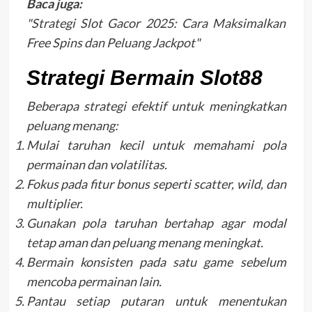
Baca juga:
"Strategi Slot Gacor 2025: Cara Maksimalkan
Free Spins dan Peluang Jackpot"
Strategi Bermain Slot88
Beberapa strategi efektif untuk meningkatkan
peluang menang:
Mulai taruhan kecil untuk memahami pola
permainan dan volatilitas.
Fokus pada fitur bonus seperti scatter, wild, dan
multiplier.
Gunakan pola taruhan bertahap agar modal
tetap aman dan peluang menang meningkat.
Bermain konsisten pada satu game sebelum
mencoba permainan lain.
Pantau setiap putaran untuk menentukan