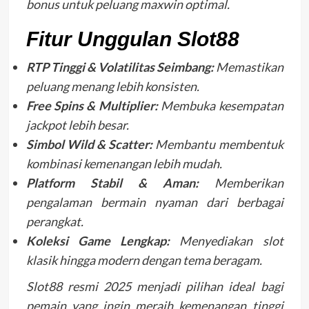
bonus untuk peluang maxwin optimal.
Fitur Unggulan Slot88
RTP Tinggi & Volatilitas Seimbang:
Memastikan
peluang menang lebih konsisten.
Free Spins & Multiplier:
Membuka kesempatan
jackpot lebih besar.
Simbol Wild & Scatter:
Membantu membentuk
kombinasi kemenangan lebih mudah.
Platform Stabil & Aman:
Memberikan
pengalaman bermain nyaman dari berbagai
perangkat.
Koleksi Game Lengkap:
Menyediakan slot
klasik hingga modern dengan tema beragam.
Slot88 resmi 2025 menjadi pilihan ideal bagi
pemain yang ingin meraih kemenangan tinggi