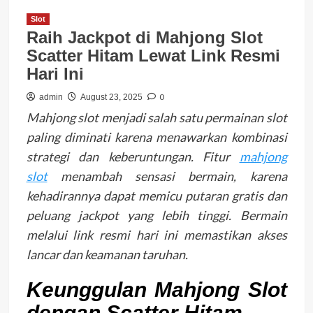
Slot
Raih Jackpot di Mahjong Slot
Scatter Hitam Lewat Link Resmi
Hari Ini
0
admin
August 23, 2025
Mahjong slot menjadi salah satu permainan slot
paling diminati karena menawarkan kombinasi
strategi dan keberuntungan. Fitur
mahjong
slot
menambah sensasi bermain, karena
kehadirannya dapat memicu putaran gratis dan
peluang jackpot yang lebih tinggi. Bermain
melalui link resmi hari ini memastikan akses
lancar dan keamanan taruhan.
Keunggulan Mahjong Slot
dengan Scatter Hitam