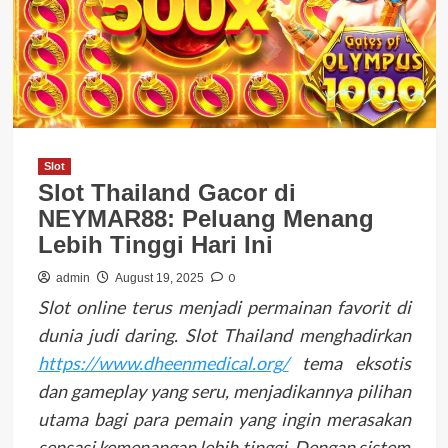
Slot
Slot Thailand Gacor di
NEYMAR88: Peluang Menang
Lebih Tinggi Hari Ini
0
admin
August 19, 2025
Slot online terus menjadi permainan favorit di
dunia judi daring. Slot Thailand menghadirkan
https://www.dheenmedical.org/
tema eksotis
dan gameplay yang seru, menjadikannya pilihan
utama bagi para pemain yang ingin merasakan
sensasi kemenangan lebih tinggi. Dengan sistem