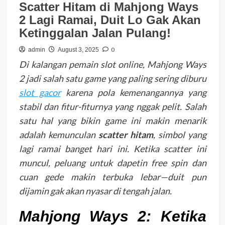
Scatter Hitam di Mahjong Ways
2 Lagi Ramai, Duit Lo Gak Akan
Ketinggalan Jalan Pulang!
0
admin
August 3, 2025
Di kalangan pemain slot online, Mahjong Ways
2 jadi salah satu game yang paling sering diburu
slot gacor
karena pola kemenangannya yang
stabil dan fitur-fiturnya yang nggak pelit. Salah
satu hal yang bikin game ini makin menarik
adalah kemunculan
scatter hitam
, simbol yang
lagi ramai banget hari ini. Ketika scatter ini
muncul, peluang untuk dapetin free spin dan
cuan gede makin terbuka lebar—duit pun
dijamin gak akan nyasar di tengah jalan.
Mahjong Ways 2: Ketika