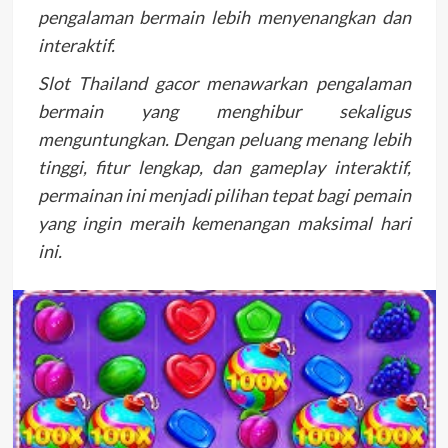
pengalaman bermain lebih menyenangkan dan
interaktif.
Slot Thailand gacor menawarkan pengalaman
bermain yang menghibur sekaligus
menguntungkan. Dengan peluang menang lebih
tinggi, fitur lengkap, dan gameplay interaktif,
permainan ini menjadi pilihan tepat bagi pemain
yang ingin meraih kemenangan maksimal hari
ini.