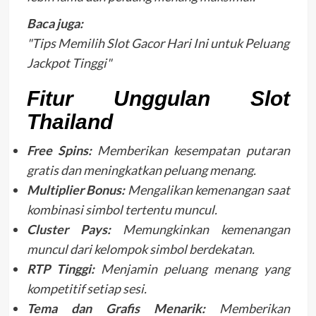
Baca juga:
"Tips Memilih Slot Gacor Hari Ini untuk Peluang
Jackpot Tinggi"
Fitur Unggulan Slot
Thailand
Free Spins:
Memberikan kesempatan putaran
gratis dan meningkatkan peluang menang.
Multiplier Bonus:
Mengalikan kemenangan saat
kombinasi simbol tertentu muncul.
Cluster Pays:
Memungkinkan kemenangan
muncul dari kelompok simbol berdekatan.
RTP Tinggi:
Menjamin peluang menang yang
kompetitif setiap sesi.
Tema dan Grafis Menarik:
Memberikan