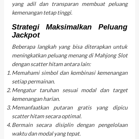
yang adil dan transparan membuat peluang
kemenangan tetap tinggi.
Strategi Maksimalkan Peluang
Jackpot
Beberapa langkah yang bisa diterapkan untuk
meningkatkan peluang menang di Mahjong Slot
dengan scatter hitam antara lain:
Memahami simbol dan kombinasi kemenangan
setiap permainan.
Mengatur taruhan sesuai modal dan target
kemenangan harian.
Memanfaatkan putaran gratis yang dipicu
scatter hitam secara optimal.
Bermain secara disiplin dengan pengelolaan
waktu dan modal yang tepat.