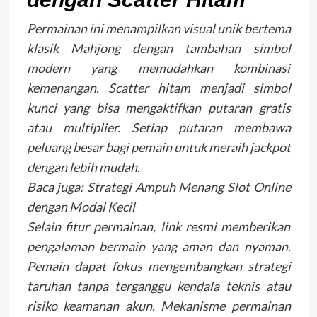
Permainan ini menampilkan visual unik bertema
klasik Mahjong dengan tambahan simbol
modern yang memudahkan kombinasi
kemenangan. Scatter hitam menjadi simbol
kunci yang bisa mengaktifkan putaran gratis
atau multiplier. Setiap putaran membawa
peluang besar bagi pemain untuk meraih jackpot
dengan lebih mudah.
Baca juga: Strategi Ampuh Menang Slot Online
dengan Modal Kecil
Selain fitur permainan, link resmi memberikan
pengalaman bermain yang aman dan nyaman.
Pemain dapat fokus mengembangkan strategi
taruhan tanpa terganggu kendala teknis atau
risiko keamanan akun. Mekanisme permainan