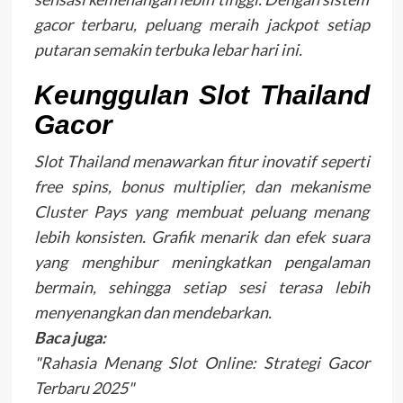
gacor terbaru, peluang meraih jackpot setiap
putaran semakin terbuka lebar hari ini.
Keunggulan Slot Thailand
Gacor
Slot Thailand menawarkan fitur inovatif seperti
free spins, bonus multiplier, dan mekanisme
Cluster Pays yang membuat peluang menang
lebih konsisten. Grafik menarik dan efek suara
yang menghibur meningkatkan pengalaman
bermain, sehingga setiap sesi terasa lebih
menyenangkan dan mendebarkan.
Baca juga:
"Rahasia Menang Slot Online: Strategi Gacor
Terbaru 2025"