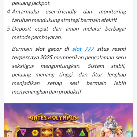
peluang jackpot.
Antarmuka user-friendly dan monitoring
taruhan mendukung strategi bermain efektif.
Deposit cepat dan aman melalui berbagai
metode pembayaran.
Bermain
slot gacor di
slot 777
situs resmi
terpercaya 2025
memberikan pengalaman seru
sekaligus menguntungkan. Sistem stabil,
peluang menang tinggi, dan fitur lengkap
menjadikan setiap sesi bermain lebih
menyenangkan dan produktif