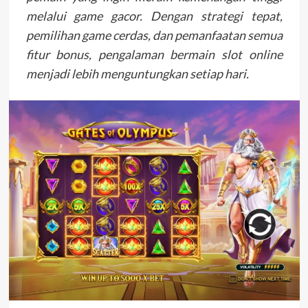
melalui game gacor. Dengan strategi tepat,
pemilihan game cerdas, dan pemanfaatan semua
fitur bonus, pengalaman bermain slot online
menjadi lebih menguntungkan setiap hari.