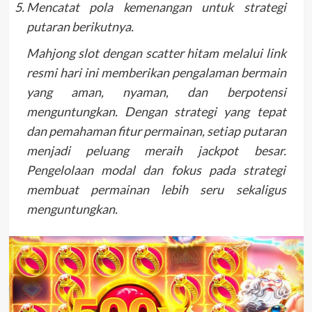
Mencatat pola kemenangan untuk strategi
putaran berikutnya.
Mahjong slot dengan scatter hitam melalui link
resmi hari ini memberikan pengalaman bermain
yang aman, nyaman, dan berpotensi
menguntungkan. Dengan strategi yang tepat
dan pemahaman fitur permainan, setiap putaran
menjadi peluang meraih jackpot besar.
Pengelolaan modal dan fokus pada strategi
membuat permainan lebih seru sekaligus
menguntungkan.