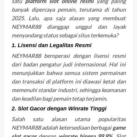
satu
platform slot online resmi
yang paling
banyak dipercaya pemain, terutama di tahun
2025. Lalu, apa saja alasan yang membuat
NEYMAR88 dianggap unggul dan layak
menyandang status sebagai situs terkemuka?
1.
Lisensi dan Legalitas Resmi
NEYMAR88 beroperasi dengan lisensi resmi
dari badan pengatur judi internasional. Hal ini
menunjukkan bahwa semua sistem permainan
dan transaksi di platform ini diawasi ketat dan
memenuhi standar industri, sehingga keamanan
dan keadilan bagi pemain tetap terjamin.
2.
Slot Gacor dengan Winrate Tinggi
Salah satu alasan utama popularitas
NEYMAR88 adalah ketersediaan berbagai
game
slot gacor
dengan
winrate hingga 99,9%
. Slot