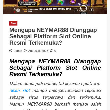
Slot
Mengapa NEYMAR88 Dianggap
Sebagai Platform Slot Online
Resmi Terkemuka?
0
admin
August 5, 2025
Mengapa NEYMAR88 Dianggap
Sebagai Platform Slot Online
Resmi Terkemuka?
Dalam dunia judi online, tidak semua platform
nexus slot
mampu mempertahankan reputasi
sebagai situs terpercaya dan terkemuka.
Namun,
NEYMAR88
berhasil menjadi salah