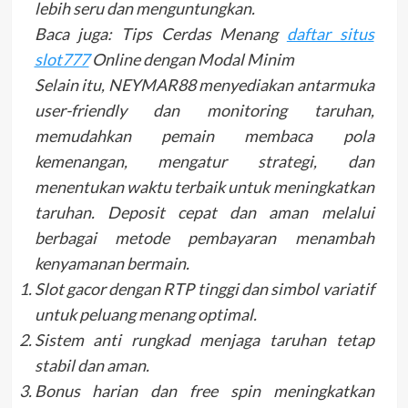
lebih seru dan menguntungkan.
Baca juga: Tips Cerdas Menang
daftar situs
slot777
Online dengan Modal Minim
Selain itu, NEYMAR88 menyediakan antarmuka
user-friendly dan monitoring taruhan,
memudahkan pemain membaca pola
kemenangan, mengatur strategi, dan
menentukan waktu terbaik untuk meningkatkan
taruhan. Deposit cepat dan aman melalui
berbagai metode pembayaran menambah
kenyamanan bermain.
Slot gacor dengan RTP tinggi dan simbol variatif
untuk peluang menang optimal.
Sistem anti rungkad menjaga taruhan tetap
stabil dan aman.
Bonus harian dan free spin meningkatkan