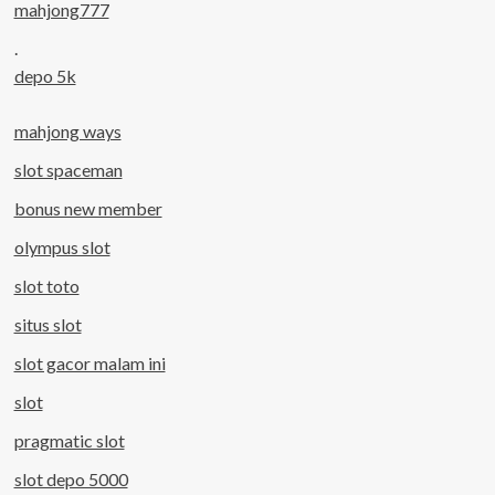
mahjong777
.
depo 5k
mahjong ways
slot spaceman
bonus new member
olympus slot
slot toto
situs slot
slot gacor malam ini
slot
pragmatic slot
slot depo 5000