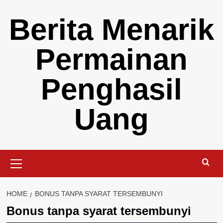
Skip
Berita Menarik
to
content
Permainan
Penghasil
Uang
Primary
Menu
HOME
BONUS TANPA SYARAT TERSEMBUNYI
Bonus tanpa syarat tersembunyi