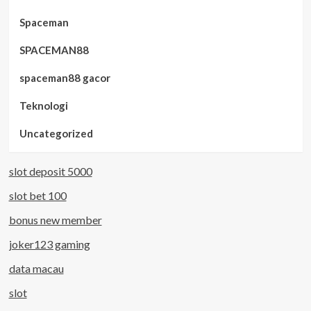
Spaceman
SPACEMAN88
spaceman88 gacor
Teknologi
Uncategorized
slot deposit 5000
slot bet 100
bonus new member
joker123 gaming
data macau
slot