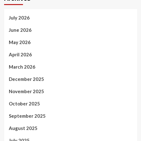
July 2026
June 2026
May 2026
April 2026
March 2026
December 2025
November 2025
October 2025
September 2025
August 2025
July 2025