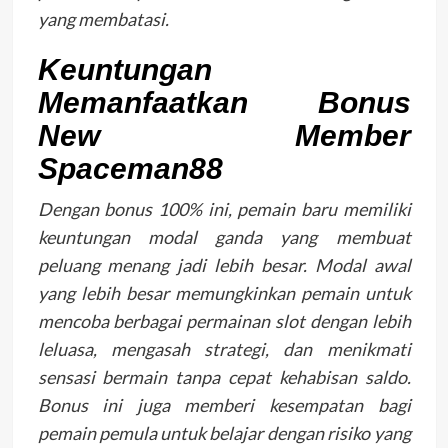
yang membatasi.
Keuntungan
Memanfaatkan Bonus
New Member
Spaceman88
Dengan bonus 100% ini, pemain baru memiliki
keuntungan modal ganda yang membuat
peluang menang jadi lebih besar. Modal awal
yang lebih besar memungkinkan pemain untuk
mencoba berbagai permainan slot dengan lebih
leluasa, mengasah strategi, dan menikmati
sensasi bermain tanpa cepat kehabisan saldo.
Bonus ini juga memberi kesempatan bagi
pemain pemula untuk belajar dengan risiko yang