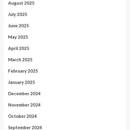
August 2025
July 2025
June 2025
May 2025
April 2025
March 2025
February 2025
January 2025
December 2024
November 2024
October 2024
September 2024