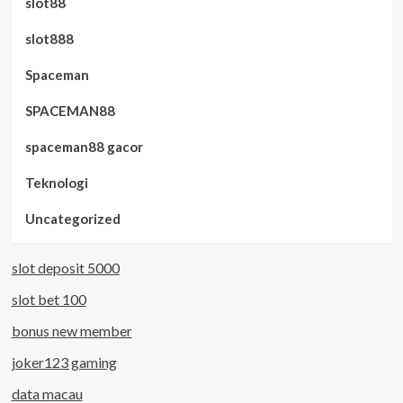
slot88
slot888
Spaceman
SPACEMAN88
spaceman88 gacor
Teknologi
Uncategorized
slot deposit 5000
slot bet 100
bonus new member
joker123 gaming
data macau