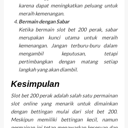
karena dapat meningkatkan peluang untuk
meraih kemenangan.
Bermain dengan Sabar
Ketika bermain slot bet 200 perak, sabar
merupakan kunci utama untuk meraih
kemenangan. Jangan terburu-buru dalam
mengambil keputusan, tetapi
pertimbangkan dengan matang setiap
langkah yang akan diambil.
Kesimpulan
Slot bet 200 perak adalah salah satu permainan
slot online yang menarik untuk dimainkan
dengan bettingan mulai dari slot bet 200.
Meskipun memiliki bettingan kecil, namun
permainan ini tetap menawarkan keseruan dan