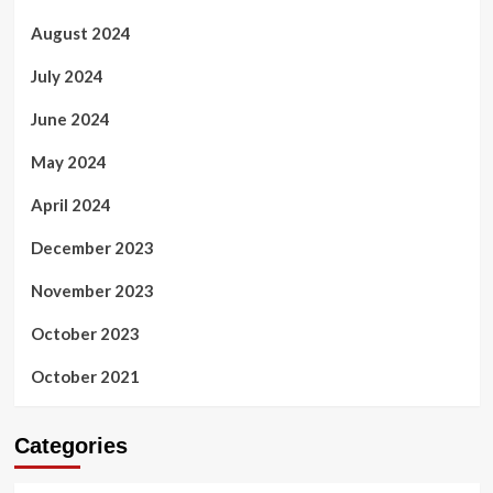
August 2024
July 2024
June 2024
May 2024
April 2024
December 2023
November 2023
October 2023
October 2021
Categories