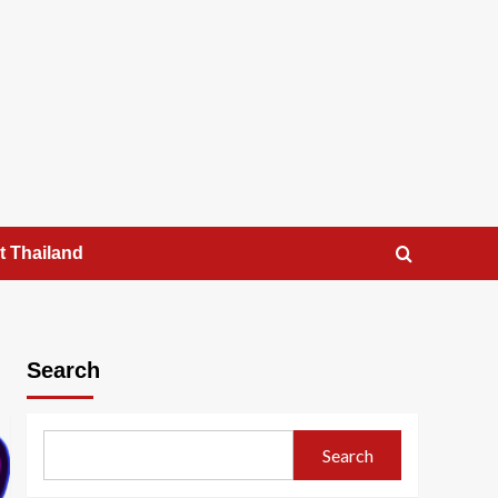
t Thailand
Search
Search