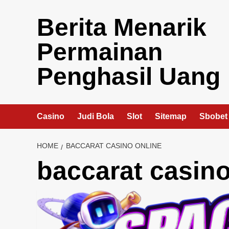
Skip
to
Berita Menarik
content
Permainan
Penghasil Uang
Casino
Judi Bola
Slot
Sitemap
Sbobet
HOME
BACCARAT CASINO ONLINE
baccarat casino