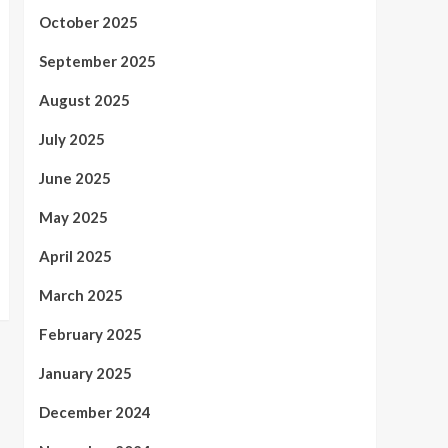
October 2025
September 2025
August 2025
July 2025
June 2025
May 2025
April 2025
March 2025
February 2025
January 2025
December 2024