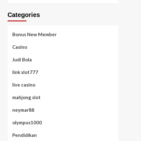
Categories
Bonus New Member
Casino
Judi Bola
link slot777
live casino
mahjong slot
neymar88
olympus1000
Pendidikan