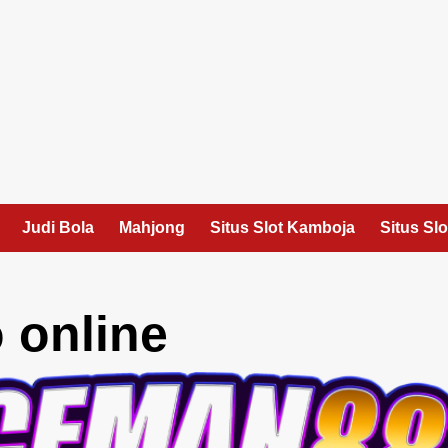
Judi Bola
Mahjong
Situs Slot Kamboja
Situs Slo
 online