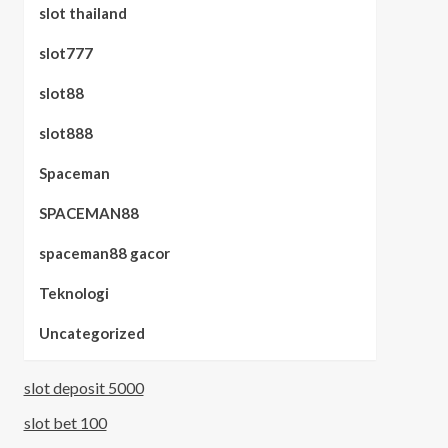
slot thailand
slot777
slot88
slot888
Spaceman
SPACEMAN88
spaceman88 gacor
Teknologi
Uncategorized
slot deposit 5000
slot bet 100