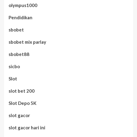
olympus1000
Pendidikan
sbobet
sbobet mix parlay
sbobet88
sicbo
Slot
slot bet 200
Slot Depo 5K
slot gacor
slot gacor hari ini