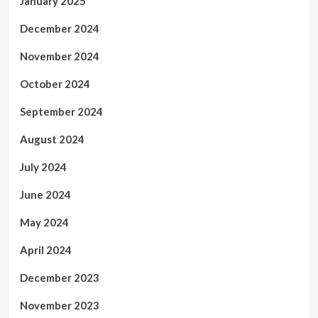
January 2025
December 2024
November 2024
October 2024
September 2024
August 2024
July 2024
June 2024
May 2024
April 2024
December 2023
November 2023