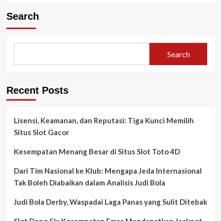
Search
Search
Recent Posts
Lisensi, Keamanan, dan Reputasi: Tiga Kunci Memilih
Situs Slot Gacor
Kesempatan Menang Besar di Situs Slot Toto 4D
Dari Tim Nasional ke Klub: Mengapa Jeda Internasional
Tak Boleh Diabaikan dalam Analisis Judi Bola
Judi Bola Derby, Waspadai Laga Panas yang Sulit Ditebak