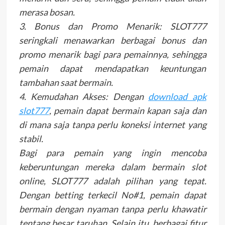
merasa bosan.
3. Bonus dan Promo Menarik: SLOT777
seringkali menawarkan berbagai bonus dan
promo menarik bagi para pemainnya, sehingga
pemain dapat mendapatkan keuntungan
tambahan saat bermain.
4. Kemudahan Akses: Dengan
download apk
slot777
, pemain dapat bermain kapan saja dan
di mana saja tanpa perlu koneksi internet yang
stabil.
Bagi para pemain yang ingin mencoba
keberuntungan mereka dalam bermain slot
online, SLOT777 adalah pilihan yang tepat.
Dengan betting terkecil No#1, pemain dapat
bermain dengan nyaman tanpa perlu khawatir
tentang besar taruhan. Selain itu, berbagai fitur