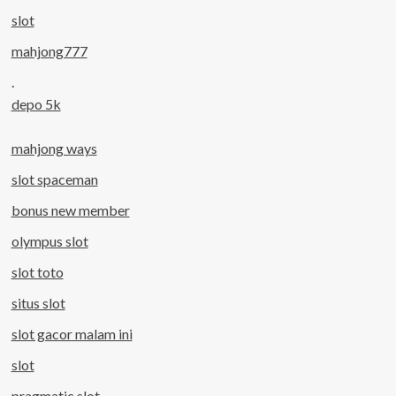
slot
mahjong777
.
depo 5k
mahjong ways
slot spaceman
bonus new member
olympus slot
slot toto
situs slot
slot gacor malam ini
slot
pragmatic slot