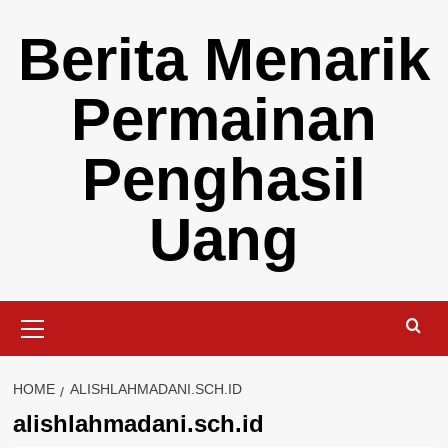
Skip
Berita Menarik
to
content
Permainan
Penghasil
Uang
Primary
Menu
HOME
ALISHLAHMADANI.SCH.ID
alishlahmadani.sch.id