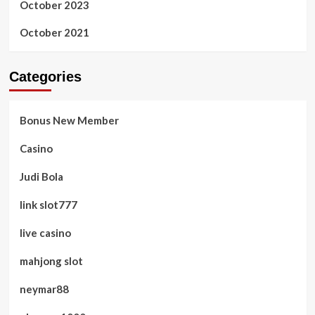
October 2023
October 2021
Categories
Bonus New Member
Casino
Judi Bola
link slot777
live casino
mahjong slot
neymar88