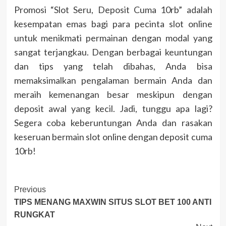
Promosi “Slot Seru, Deposit Cuma 10rb” adalah
kesempatan emas bagi para pecinta slot online
untuk menikmati permainan dengan modal yang
sangat terjangkau. Dengan berbagai keuntungan
dan tips yang telah dibahas, Anda bisa
memaksimalkan pengalaman bermain Anda dan
meraih kemenangan besar meskipun dengan
deposit awal yang kecil. Jadi, tunggu apa lagi?
Segera coba keberuntungan Anda dan rasakan
keseruan bermain slot online dengan deposit cuma
10rb!
Post
Previous
TIPS MENANG MAXWIN SITUS SLOT BET 100 ANTI
Navigation
RUNGKAT