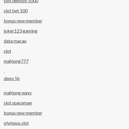
slot deposit 5000
slot bet 100
bonus new member
joker123 gaming
data macau
slot
mahjong777
.
depo 5k
mahjong ways
slot spaceman
bonus new member
olympus slot