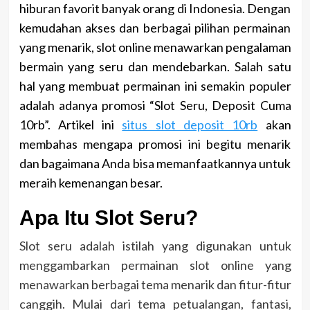
hiburan favorit banyak orang di Indonesia. Dengan
kemudahan akses dan berbagai pilihan permainan
yang menarik, slot online menawarkan pengalaman
bermain yang seru dan mendebarkan. Salah satu
hal yang membuat permainan ini semakin populer
adalah adanya promosi “Slot Seru, Deposit Cuma
10rb”. Artikel ini
situs slot deposit 10rb
akan
membahas mengapa promosi ini begitu menarik
dan bagaimana Anda bisa memanfaatkannya untuk
meraih kemenangan besar.
Apa Itu Slot Seru?
Slot seru adalah istilah yang digunakan untuk
menggambarkan permainan slot online yang
menawarkan berbagai tema menarik dan fitur-fitur
canggih. Mulai dari tema petualangan, fantasi,