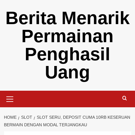
Skip
Berita Menarik
to
content
Permainan
Penghasil
Uang
Primary
Menu
HOME
SLOT
SLOT SERU, DEPOSIT CUMA 10RB KESERUAN
BERMAIN DENGAN MODAL TERJANGKAU