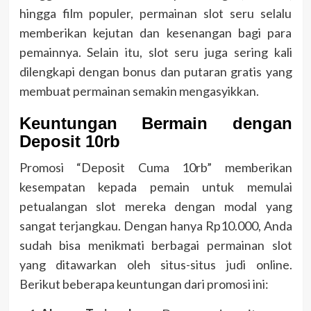
hingga film populer, permainan slot seru selalu
memberikan kejutan dan kesenangan bagi para
pemainnya. Selain itu, slot seru juga sering kali
dilengkapi dengan bonus dan putaran gratis yang
membuat permainan semakin mengasyikkan.
Keuntungan Bermain dengan
Deposit 10rb
Promosi “Deposit Cuma 10rb” memberikan
kesempatan kepada pemain untuk memulai
petualangan slot mereka dengan modal yang
sangat terjangkau. Dengan hanya Rp10.000, Anda
sudah bisa menikmati berbagai permainan slot
yang ditawarkan oleh situs-situs judi online.
Berikut beberapa keuntungan dari promosi ini: