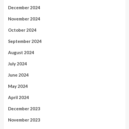
December 2024
November 2024
October 2024
September 2024
August 2024
July 2024
June 2024
May 2024
April 2024
December 2023
November 2023