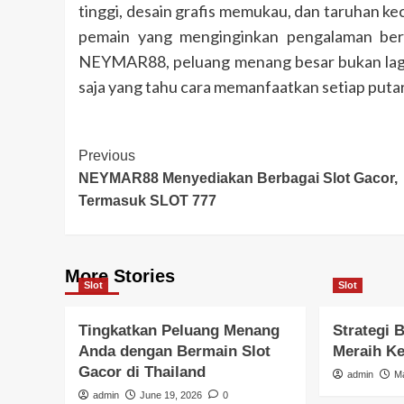
tinggi, desain grafis memukau, dan taruhan kecil
pemain yang menginginkan pengalaman ber
NEYMAR88, peluang menang besar bukan lagi mi
saja yang tahu cara memanfaatkan setiap puta
Post
Previous
NEYMAR88 Menyediakan Berbagai Slot Gacor,
Navigation
Termasuk SLOT 777
More Stories
Slot
Slot
Tingkatkan Peluang Menang
Strategi 
Anda dengan Bermain Slot
Meraih K
Gacor di Thailand
admin
M
admin
June 19, 2026
0