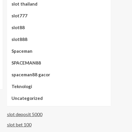
slot thailand
slot777
slot88
slot888
Spaceman
SPACEMAN88
spaceman88 gacor
Teknologi
Uncategorized
slot deposit 5000
slot bet 100