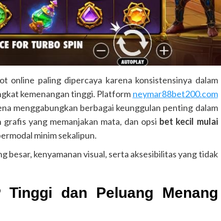
t online paling dipercaya karena konsistensinya dalam
ngkat kemenangan tinggi. Platform
neymar88bet200.com
karena menggabungkan berbagai keunggulan penting dalam
n grafis yang memanjakan mata, dan opsi
bet kecil mulai
ermodal minim sekalipun.
besar, kenyamanan visual, serta aksesibilitas yang tidak
 Tinggi dan Peluang Menang