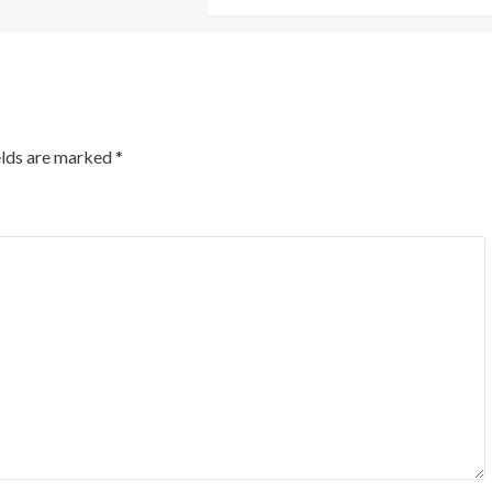
elds are marked
*