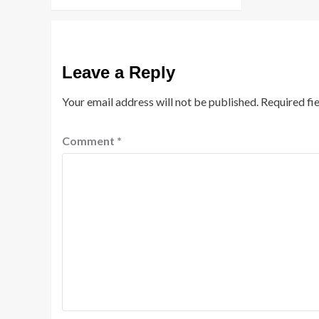
Leave a Reply
Your email address will not be published.
Required fi
Comment
*