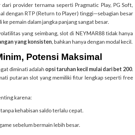
ri provider ternama seperti Pragmatic Play, PG Soft,
enal dengan RTP (Return to Player) tinggi—sebagian besar
i ke pemain dalam jangka panjang sangat besar.
latilitas yang seimbang, slot di NEYMAR88 tidak hanya
ngan yang konsisten
, bahkan hanya dengan modal kecil.
 Minim, Potensi Maksimal
gat diminati adalah
opsi taruhan kecil mulai dari bet 200
.
ti putaran slot yang memiliki fitur lengkap seperti free
penting karena:
npa kehabisan saldo terlalu cepat.
game sebelum bermain lebih besar.