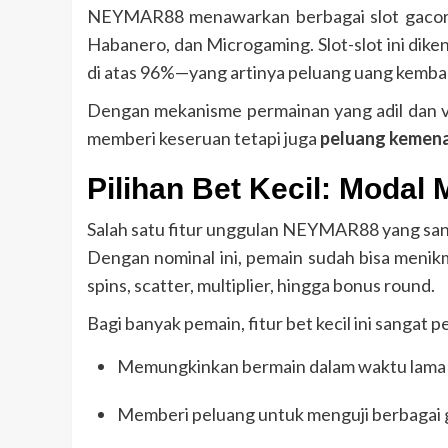
NEYMAR88 menawarkan berbagai slot gacor da
Habanero, dan Microgaming. Slot-slot ini dik
di atas 96%—yang artinya peluang uang kembal
Dengan mekanisme permainan yang adil dan vo
memberi keseruan tetapi juga
peluang kemena
Pilihan Bet Kecil: Modal
Salah satu fitur unggulan NEYMAR88 yang san
Dengan nominal ini, pemain sudah bisa menikma
spins, scatter, multiplier, hingga bonus round.
Bagi banyak pemain, fitur bet kecil ini sangat 
Memungkinkan bermain dalam waktu lama ta
Memberi peluang untuk menguji berbagai 