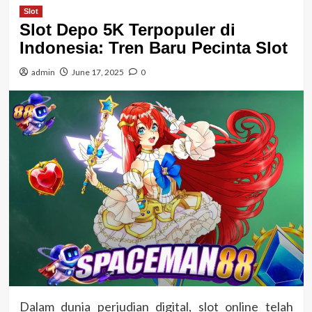
Slot
Slot Depo 5K Terpopuler di
Indonesia: Tren Baru Pecinta Slot
admin
June 17, 2025
0
Dalam dunia perjudian digital, slot online telah