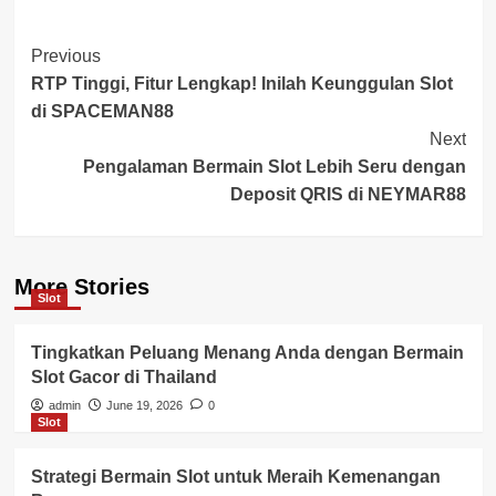
Post
Previous
RTP Tinggi, Fitur Lengkap! Inilah Keunggulan Slot
Navigation
di SPACEMAN88
Next
Pengalaman Bermain Slot Lebih Seru dengan
Deposit QRIS di NEYMAR88
More Stories
Slot
Tingkatkan Peluang Menang Anda dengan Bermain
Slot Gacor di Thailand
admin
June 19, 2026
0
Slot
Strategi Bermain Slot untuk Meraih Kemenangan