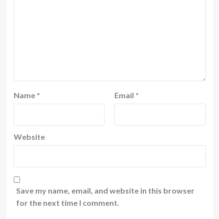
Name
*
Email
*
Website
Save my name, email, and website in this browser
for the next time I comment.