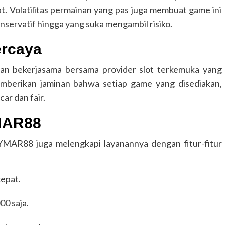
. Volatilitas permainan yang pas juga membuat game ini
nservatif hingga yang suka mengambil risiko.
ercaya
 bekerjasama bersama provider slot terkemuka yang
memberikan jaminan bahwa setiap game yang disediakan,
ar dan fair.
MAR88
YMAR88 juga melengkapi layanannya dengan fitur-fitur
cepat.
00 saja.