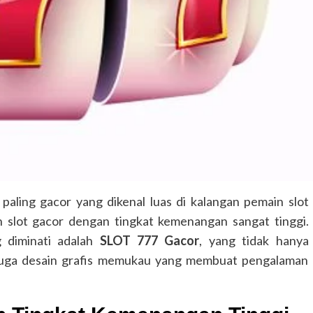
 paling gacor yang dikenal luas di kalangan pemain slot
an slot gacor dengan tingkat kemenangan sangat tinggi.
g diminati adalah
SLOT 777 Gacor
, yang tidak hanya
juga desain grafis memukau yang membuat pengalaman