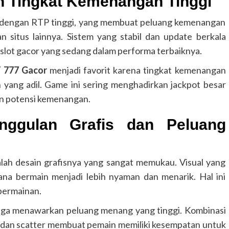
an Tingkat Kemenangan Tinggi
engan RTP tinggi, yang membuat peluang kemenangan
n situs lainnya. Sistem yang stabil dan update berkala
 slot gacor yang sedang dalam performa terbaiknya.
 777 Gacor
menjadi favorit karena tingkat kemenangan
yang adil. Game ini sering menghadirkan jackpot besar
an potensi kemenangan.
ggulan Grafis dan Peluang
lah desain grafisnya yang sangat memukau. Visual yang
na bermain menjadi lebih nyaman dan menarik. Hal ini
 permainan.
juga menawarkan peluang menang yang tinggi. Kombinasi
ier, dan scatter membuat pemain memiliki kesempatan untuk