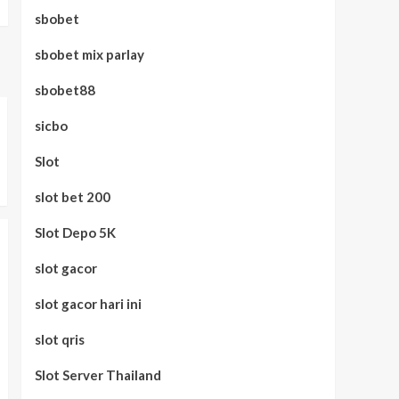
sbobet
sbobet mix parlay
sbobet88
sicbo
Slot
slot bet 200
Slot Depo 5K
slot gacor
slot gacor hari ini
slot qris
Slot Server Thailand