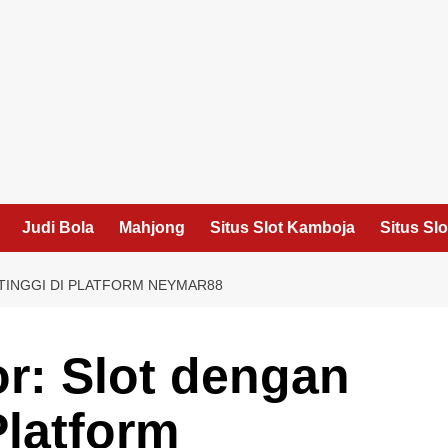
Judi Bola
Mahjong
Situs Slot Kamboja
Situs Slo
TINGGI DI PLATFORM NEYMAR88
r: Slot dengan
Platform