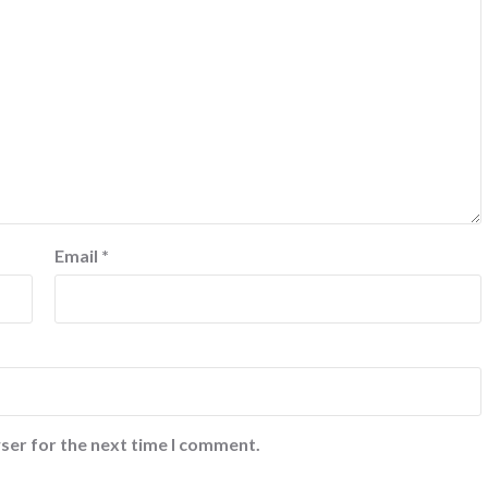
Email
*
ser for the next time I comment.