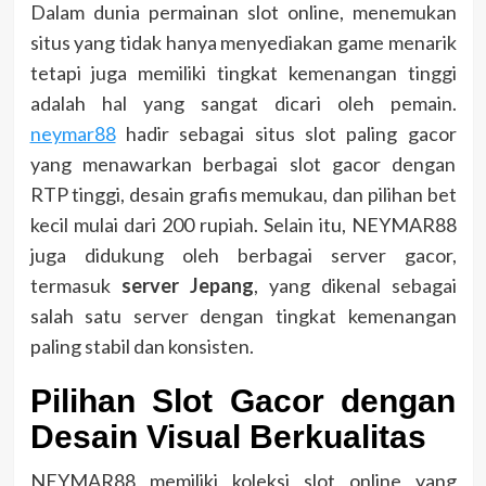
Dalam dunia permainan slot online, menemukan
situs yang tidak hanya menyediakan game menarik
tetapi juga memiliki tingkat kemenangan tinggi
adalah hal yang sangat dicari oleh pemain.
neymar88
hadir sebagai situs slot paling gacor
yang menawarkan berbagai slot gacor dengan
RTP tinggi, desain grafis memukau, dan pilihan bet
kecil mulai dari 200 rupiah. Selain itu, NEYMAR88
juga didukung oleh berbagai server gacor,
termasuk
server Jepang
, yang dikenal sebagai
salah satu server dengan tingkat kemenangan
paling stabil dan konsisten.
Pilihan Slot Gacor dengan
Desain Visual Berkualitas
NEYMAR88 memiliki koleksi slot online yang