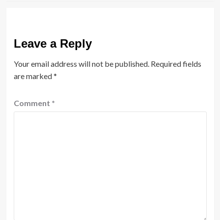
Leave a Reply
Your email address will not be published.
Required fields
are marked
*
Comment
*