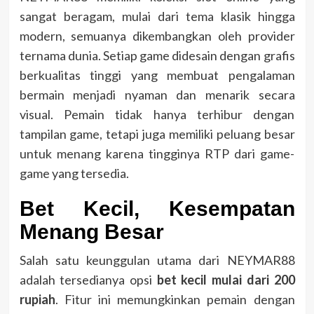
sangat beragam, mulai dari tema klasik hingga
modern, semuanya dikembangkan oleh provider
ternama dunia. Setiap game didesain dengan grafis
berkualitas tinggi yang membuat pengalaman
bermain menjadi nyaman dan menarik secara
visual. Pemain tidak hanya terhibur dengan
tampilan game, tetapi juga memiliki peluang besar
untuk menang karena tingginya RTP dari game-
game yang tersedia.
Bet Kecil, Kesempatan
Menang Besar
Salah satu keunggulan utama dari NEYMAR88
adalah tersedianya opsi
bet kecil mulai dari 200
rupiah
. Fitur ini memungkinkan pemain dengan