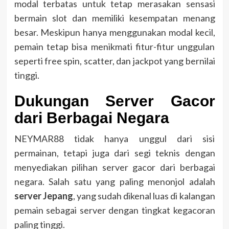
modal terbatas untuk tetap merasakan sensasi
bermain slot dan memiliki kesempatan menang
besar. Meskipun hanya menggunakan modal kecil,
pemain tetap bisa menikmati fitur-fitur unggulan
seperti free spin, scatter, dan jackpot yang bernilai
tinggi.
Dukungan Server Gacor
dari Berbagai Negara
NEYMAR88 tidak hanya unggul dari sisi
permainan, tetapi juga dari segi teknis dengan
menyediakan pilihan server gacor dari berbagai
negara. Salah satu yang paling menonjol adalah
server Jepang
, yang sudah dikenal luas di kalangan
pemain sebagai server dengan tingkat kegacoran
paling tinggi.