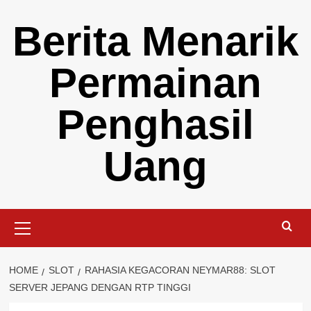
Skip
Berita Menarik
to
content
Permainan
Penghasil
Uang
Primary
Menu
HOME
SLOT
RAHASIA KEGACORAN NEYMAR88: SLOT
SERVER JEPANG DENGAN RTP TINGGI