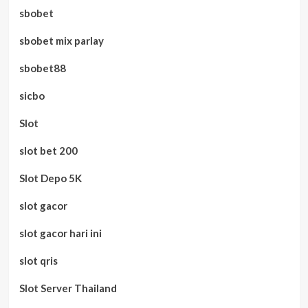
sbobet
sbobet mix parlay
sbobet88
sicbo
Slot
slot bet 200
Slot Depo 5K
slot gacor
slot gacor hari ini
slot qris
Slot Server Thailand