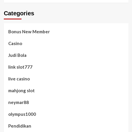
Categories
Bonus New Member
Casino
Judi Bola
link slot777
live casino
mahjong slot
neymar88
olympus1000
Pendidikan