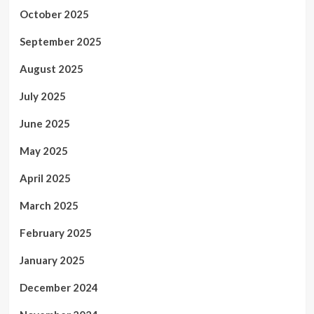
October 2025
September 2025
August 2025
July 2025
June 2025
May 2025
April 2025
March 2025
February 2025
January 2025
December 2024