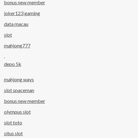
bonus new member
joker123 gaming
data macau
slot
mahjong777
.
depo 5k
mahjong ways
slot spaceman
bonus new member
olympus slot
slot toto
situs slot