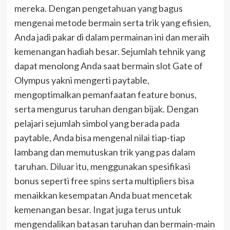
mereka. Dengan pengetahuan yang bagus
mengenai metode bermain serta trik yang efisien,
Anda jadi pakar di dalam permainan ini dan meraih
kemenangan hadiah besar. Sejumlah tehnik yang
dapat menolong Anda saat bermain slot Gate of
Olympus yakni mengerti paytable,
mengoptimalkan pemanfaatan feature bonus,
serta mengurus taruhan dengan bijak. Dengan
pelajari sejumlah simbol yang berada pada
paytable, Anda bisa mengenal nilai tiap-tiap
lambang dan memutuskan trik yang pas dalam
taruhan. Diluar itu, menggunakan spesifikasi
bonus seperti free spins serta multipliers bisa
menaikkan kesempatan Anda buat mencetak
kemenangan besar. Ingat juga terus untuk
mengendalikan batasan taruhan dan bermain-main