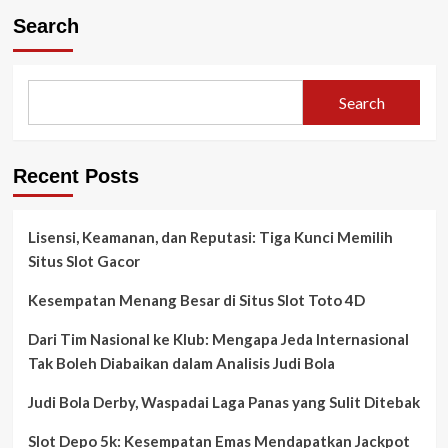
Search
Search
Recent Posts
Lisensi, Keamanan, dan Reputasi: Tiga Kunci Memilih
Situs Slot Gacor
Kesempatan Menang Besar di Situs Slot Toto 4D
Dari Tim Nasional ke Klub: Mengapa Jeda Internasional
Tak Boleh Diabaikan dalam Analisis Judi Bola
Judi Bola Derby, Waspadai Laga Panas yang Sulit Ditebak
Slot Depo 5k: Kesempatan Emas Mendapatkan Jackpot