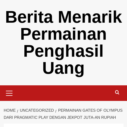
Skip
Berita Menarik
to
content
Permainan
Penghasil
Uang
Primary
Menu
HOME
UNCATEGORIZED
PERMAINAN GATES OF OLYMPUS
DARI PRAGMATIC PLAY DENGAN JEKPOT JUTA-AN RUPIAH