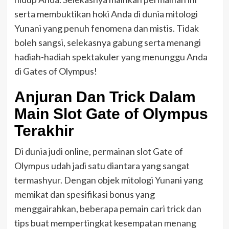
serta membuktikan hoki Anda di dunia mitologi
Yunani yang penuh fenomena dan mistis. Tidak
boleh sangsi, selekasnya gabung serta menangi
hadiah-hadiah spektakuler yang menunggu Anda
di Gates of Olympus!
Anjuran Dan Trick Dalam
Main Slot Gate of Olympus
Terakhir
Di dunia judi online, permainan slot Gate of
Olympus udah jadi satu diantara yang sangat
termashyur. Dengan objek mitologi Yunani yang
memikat dan spesifikasi bonus yang
menggairahkan, beberapa pemain cari trick dan
tips buat mempertingkat kesempatan menang