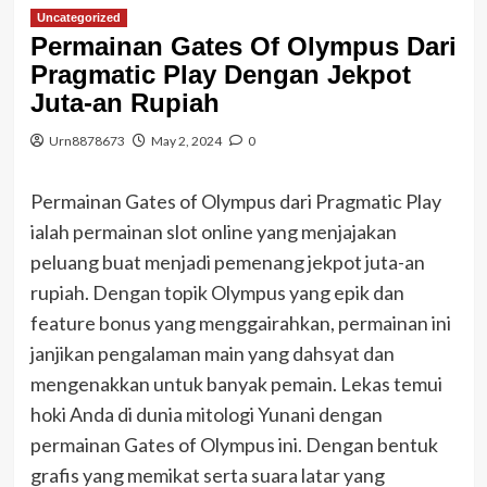
Uncategorized
Permainan Gates Of Olympus Dari
Pragmatic Play Dengan Jekpot
Juta-an Rupiah
Urn8878673
May 2, 2024
0
Permainan Gates of Olympus dari Pragmatic Play
ialah permainan slot online yang menjajakan
peluang buat menjadi pemenang jekpot juta-an
rupiah. Dengan topik Olympus yang epik dan
feature bonus yang menggairahkan, permainan ini
janjikan pengalaman main yang dahsyat dan
mengenakkan untuk banyak pemain. Lekas temui
hoki Anda di dunia mitologi Yunani dengan
permainan Gates of Olympus ini. Dengan bentuk
grafis yang memikat serta suara latar yang