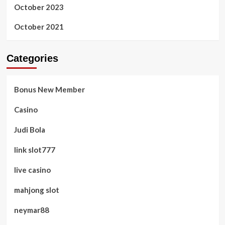
October 2023
October 2021
Categories
Bonus New Member
Casino
Judi Bola
link slot777
live casino
mahjong slot
neymar88