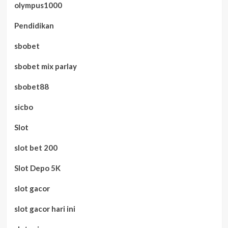
olympus1000
Pendidikan
sbobet
sbobet mix parlay
sbobet88
sicbo
Slot
slot bet 200
Slot Depo 5K
slot gacor
slot gacor hari ini