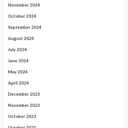
November 2024
October 2024
September 2024
August 2024
July 2024
June 2024
May 2024
April 2024
December 2023
November 2023
October 2023
October 2021