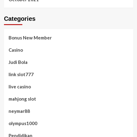
Categories
Bonus New Member
Casino
Judi Bola
link slot777
live casino
mahjong slot
neymar88
olympus1000
Pendidikan