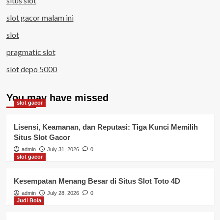
situs slot
slot gacor malam ini
slot
pragmatic slot
slot depo 5000
You may have missed
slot gacor
Lisensi, Keamanan, dan Reputasi: Tiga Kunci Memilih
Situs Slot Gacor
admin
July 31, 2026
0
slot gacor
Kesempatan Menang Besar di Situs Slot Toto 4D
admin
July 28, 2026
0
Judi Bola