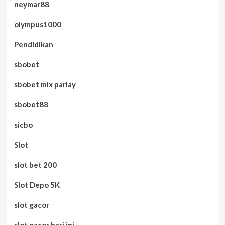
neymar88
olympus1000
Pendidikan
sbobet
sbobet mix parlay
sbobet88
sicbo
Slot
slot bet 200
Slot Depo 5K
slot gacor
slot gacor hari ini