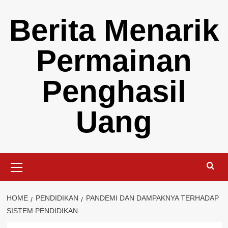
Skip
Berita Menarik
to
content
Permainan
Penghasil
Uang
Primary
Menu
HOME
PENDIDIKAN
PANDEMI DAN DAMPAKNYA TERHADAP
SISTEM PENDIDIKAN