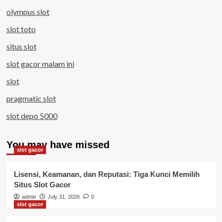
olympus slot
slot toto
situs slot
slot gacor malam ini
slot
pragmatic slot
slot depo 5000
You may have missed
slot gacor
Lisensi, Keamanan, dan Reputasi: Tiga Kunci Memilih
Situs Slot Gacor
admin
July 31, 2026
0
slot gacor