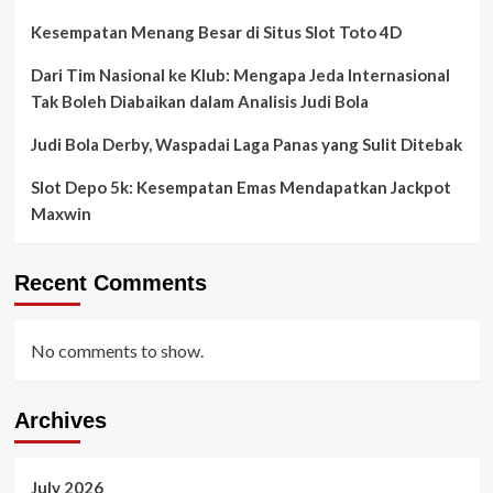
Kesempatan Menang Besar di Situs Slot Toto 4D
Dari Tim Nasional ke Klub: Mengapa Jeda Internasional
Tak Boleh Diabaikan dalam Analisis Judi Bola
Judi Bola Derby, Waspadai Laga Panas yang Sulit Ditebak
Slot Depo 5k: Kesempatan Emas Mendapatkan Jackpot
Maxwin
Recent Comments
No comments to show.
Archives
July 2026