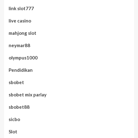
link slot777
live casino
mahjong slot
neymar88
olympus1000
Pendidikan
sbobet
sbobet mix parlay
sbobet88
sicbo
Slot