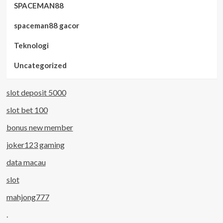
SPACEMAN88
spaceman88 gacor
Teknologi
Uncategorized
slot deposit 5000
slot bet 100
bonus new member
joker123 gaming
data macau
slot
mahjong777
.