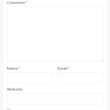
Comment
*
Name
*
Email
*
Website