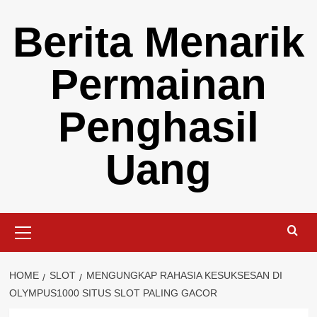
Skip
Berita Menarik
to
content
Permainan
Penghasil
Uang
Primary
Menu
HOME
SLOT
MENGUNGKAP RAHASIA KESUKSESAN DI
OLYMPUS1000 SITUS SLOT PALING GACOR