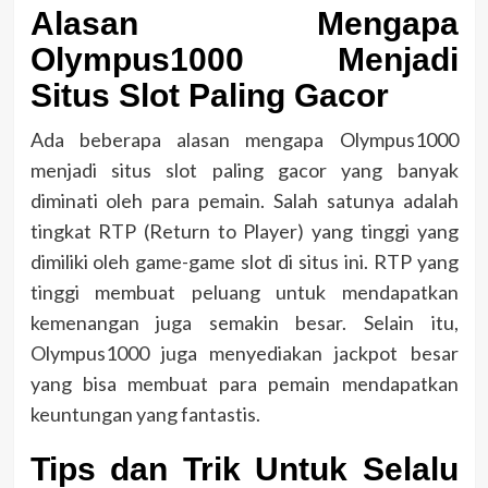
Alasan Mengapa
Olympus1000 Menjadi
Situs Slot Paling Gacor
Ada beberapa alasan mengapa Olympus1000
menjadi situs slot paling gacor yang banyak
diminati oleh para pemain. Salah satunya adalah
tingkat RTP (Return to Player) yang tinggi yang
dimiliki oleh game-game slot di situs ini. RTP yang
tinggi membuat peluang untuk mendapatkan
kemenangan juga semakin besar. Selain itu,
Olympus1000 juga menyediakan jackpot besar
yang bisa membuat para pemain mendapatkan
keuntungan yang fantastis.
Tips dan Trik Untuk Selalu