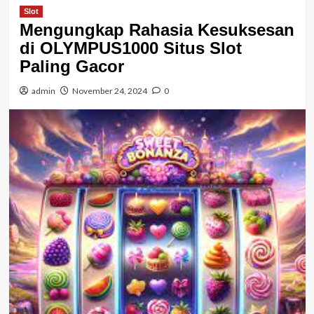
Slot
Mengungkap Rahasia Kesuksesan
di OLYMPUS1000 Situs Slot
Paling Gacor
admin
November 24, 2024
0